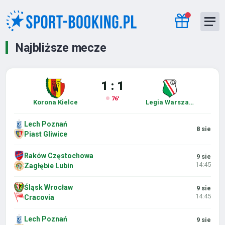
Najbliższe mecze
1 : 1
76'
Korona Kielce
Legia Warszawa
Lech Poznań
8 sie
Piast Gliwice
Raków Częstochowa
9 sie
14:45
Zagłębie Lubin
Śląsk Wrocław
9 sie
14:45
Cracovia
Lech Poznań
9 sie