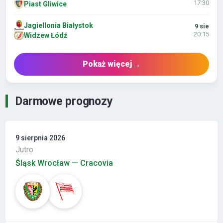
17:30
Piast Gliwice
Jagiellonia Białystok
9 sie
20:15
Widzew Łódź
→
Pokaż więcej
Darmowe prognozy
9 sierpnia 2026
Jutro
Śląsk Wrocław — Cracovia