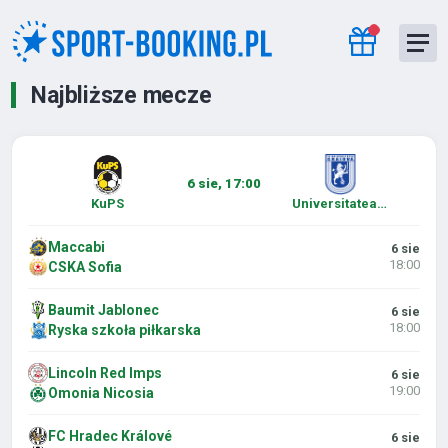
Najbliższe mecze
6 sie, 17:00
KuPS
Universitatea Craiova
Maccabi
6 sie
18:00
CSKA Sofia
Baumit Jablonec
6 sie
18:00
Ryska szkoła piłkarska
Lincoln Red Imps
6 sie
19:00
Omonia Nicosia
FC Hradec Králové
6 sie