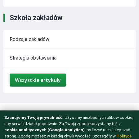
Szkoła zakładów
Rodzaje zakładów
Strategia obstawiania
Wszystkie artykuły
mail@sport-booking.pl
Szanujemy Twoją prywatność.
Używamy niezbędnych plików cookie,
aby serwis działał poprawnie. Za Twoją zgodą korzystamy też z
Dla osób powyżej 18 roku życia
cookie analitycznych (Google Analytics)
, by liczyć ruch i ulepszać
stronę. Zgodę możesz w każdej chwili wycofać. Szczegóły w
Polityce