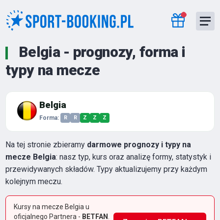
Belgia - prognozy, forma i
typy na mecze
Belgia
Forma:
R
R
Z
Z
Z
Na tej stronie zbieramy
darmowe prognozy i typy na
mecze Belgia
: nasz typ, kurs oraz analizę formy, statystyk i
przewidywanych składów. Typy aktualizujemy przy każdym
kolejnym meczu.
Kursy na mecze Belgia u
oficjalnego Partnera -
BETFAN
.