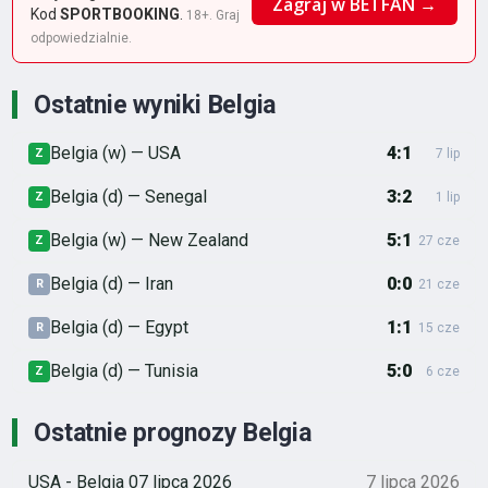
Zagraj w BETFAN →
Kod
SPORTBOOKING
.
18+. Graj
odpowiedzialnie.
Ostatnie wyniki Belgia
Belgia (w) — USA
4:1
Z
7 lip
Belgia (d) — Senegal
3:2
Z
1 lip
Belgia (w) — New Zealand
5:1
Z
27 cze
Belgia (d) — Iran
0:0
R
21 cze
Belgia (d) — Egypt
1:1
R
15 cze
Belgia (d) — Tunisia
5:0
Z
6 cze
Ostatnie prognozy Belgia
USA - Belgia 07 lipca 2026
7 lipca 2026