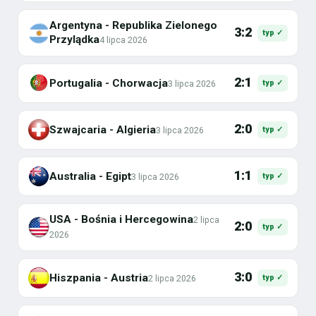
Argentyna - Republika Zielonego
3:2
typ ✓
Przylądka
4 lipca 2026
2:1
Portugalia - Chorwacja
3 lipca 2026
typ ✓
2:0
Szwajcaria - Algieria
3 lipca 2026
typ ✓
1:1
Australia - Egipt
3 lipca 2026
typ ✓
USA - Bośnia i Hercegowina
2 lipca
2:0
typ ✓
2026
3:0
Hiszpania - Austria
2 lipca 2026
typ ✓