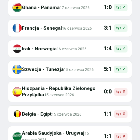
1:0
Ghana - Panama
17 czerwca 2026
typ ✓
3:1
Francja - Senegal
16 czerwca 2026
typ ✓
1:4
Irak - Norwegia
16 czerwca 2026
typ ✓
5:1
Szwecja - Tunezja
15 czerwca 2026
typ ✓
Hiszpania - Republika Zielonego
0:0
typ ✗
Przylądka
15 czerwca 2026
1:1
Belgia - Egipt
15 czerwca 2026
typ ✗
Arabia Saudyjska - Urugwaj
15
1:1
typ ✗
czerwca 2026