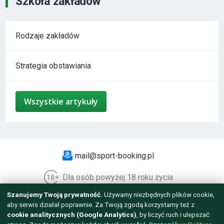
Szkoła zakładów
Rodzaje zakładów
Strategia obstawiania
Wszystkie artykuły
mail@sport-booking.pl
Dla osób powyżej 18 roku życia
Szanujemy Twoją prywatność.
Używamy niezbędnych plików cookie,
© 2012 - 2026 WSZELKIE PRAWA ZASTRZEŻONE.
aby serwis działał poprawnie. Za Twoją zgodą korzystamy też z
TWORZENIE STRON INTERNETOWYCH — ARTISMEDIA
cookie analitycznych (Google Analytics)
, by liczyć ruch i ulepszać