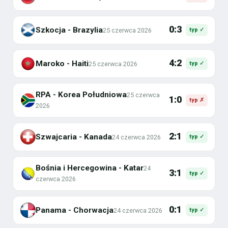
0:3
Szkocja - Brazylia
25 czerwca 2026
typ ✓
4:2
Maroko - Haiti
25 czerwca 2026
typ ✓
RPA - Korea Południowa
25 czerwca
1:0
typ ✗
2026
2:1
Szwajcaria - Kanada
24 czerwca 2026
typ ✓
Bośnia i Hercegowina - Katar
24
3:1
typ ✓
czerwca 2026
0:1
Panama - Chorwacja
24 czerwca 2026
typ ✓