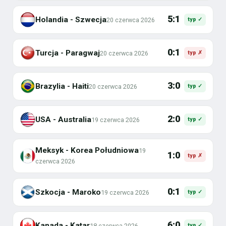
5:1
Holandia - Szwecja
20 czerwca 2026
typ ✓
0:1
Turcja - Paragwaj
20 czerwca 2026
typ ✗
3:0
Brazylia - Haiti
20 czerwca 2026
typ ✓
2:0
USA - Australia
19 czerwca 2026
typ ✓
Meksyk - Korea Południowa
19
1:0
typ ✗
czerwca 2026
0:1
Szkocja - Maroko
19 czerwca 2026
typ ✓
6:0
Kanada - Katar
18 czerwca 2026
typ ✓