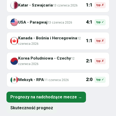
1:1
Katar - Szwajcaria
13 czerwca 2026
typ ✗
4:1
USA - Paragwaj
13 czerwca 2026
typ ✓
Kanada - Bośnia i Hercegowina
12
1:1
typ ✗
czerwca 2026
Korea Południowa - Czechy
12
2:1
typ ✗
czerwca 2026
2:0
Meksyk - RPA
11 czerwca 2026
typ ✓
Prognozy na nadchodzące mecze →
Skuteczność prognoz