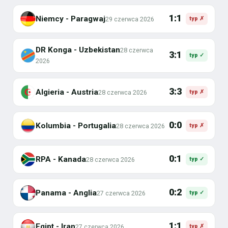
1:1
Niemcy - Paragwaj
29 czerwca 2026
typ ✗
DR Konga - Uzbekistan
28 czerwca
3:1
typ ✓
2026
3:3
Algieria - Austria
28 czerwca 2026
typ ✗
0:0
Kolumbia - Portugalia
28 czerwca 2026
typ ✗
0:1
RPA - Kanada
28 czerwca 2026
typ ✓
0:2
Panama - Anglia
27 czerwca 2026
typ ✓
1:1
Egipt - Iran
27 czerwca 2026
typ ✗