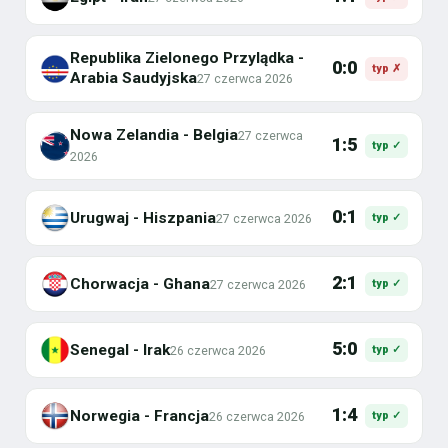
Republika Zielonego Przylądka -
0:0
typ ✗
Arabia Saudyjska
27 czerwca 2026
Nowa Zelandia - Belgia
27 czerwca
1:5
typ ✓
2026
0:1
Urugwaj - Hiszpania
27 czerwca 2026
typ ✓
2:1
Chorwacja - Ghana
27 czerwca 2026
typ ✓
5:0
Senegal - Irak
26 czerwca 2026
typ ✓
1:4
Norwegia - Francja
26 czerwca 2026
typ ✓