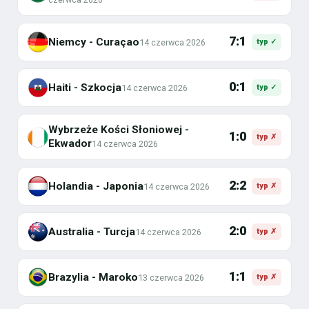
7:1
Niemcy - Curaçao
14 czerwca 2026
typ ✓
0:1
Haiti - Szkocja
14 czerwca 2026
typ ✓
Wybrzeże Kości Słoniowej -
1:0
typ ✗
Ekwador
14 czerwca 2026
2:2
Holandia - Japonia
14 czerwca 2026
typ ✗
2:0
Australia - Turcja
14 czerwca 2026
typ ✗
1:1
Brazylia - Maroko
13 czerwca 2026
typ ✗