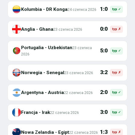
1:0
Kolumbia - DR Konga
24 czerwca 2026
typ ✓
0:0
Anglia - Ghana
23 czerwca 2026
typ ✗
Portugalia - Uzbekistan
23 czerwca
5:0
typ ✓
2026
3:2
Norwegia - Senegal
23 czerwca 2026
typ ✗
2:0
Argentyna - Austria
22 czerwca 2026
typ ✓
3:0
Francja - Irak
22 czerwca 2026
typ ✓
1:3
Nowa Zelandia - Egipt
22 czerwca 2026
typ ✗