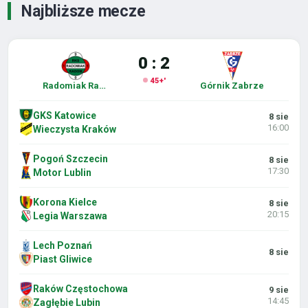
Najbliższe mecze
0 : 2
45+'
Radomiak Radom
Górnik Zabrze
GKS Katowice
8 sie
16:00
Wieczysta Kraków
Pogoń Szczecin
8 sie
17:30
Motor Lublin
Korona Kielce
8 sie
20:15
Legia Warszawa
Lech Poznań
8 sie
Piast Gliwice
Raków Częstochowa
9 sie
14:45
Zagłębie Lubin