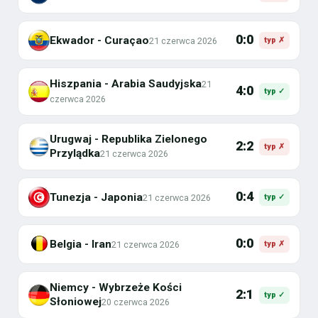
0:0
Ekwador - Curaçao
21 czerwca 2026
typ ✗
Hiszpania - Arabia Saudyjska
21
4:0
typ ✓
czerwca 2026
Urugwaj - Republika Zielonego
2:2
typ ✗
Przylądka
21 czerwca 2026
0:4
Tunezja - Japonia
21 czerwca 2026
typ ✓
0:0
Belgia - Iran
21 czerwca 2026
typ ✗
Niemcy - Wybrzeże Kości
2:1
typ ✓
Słoniowej
20 czerwca 2026