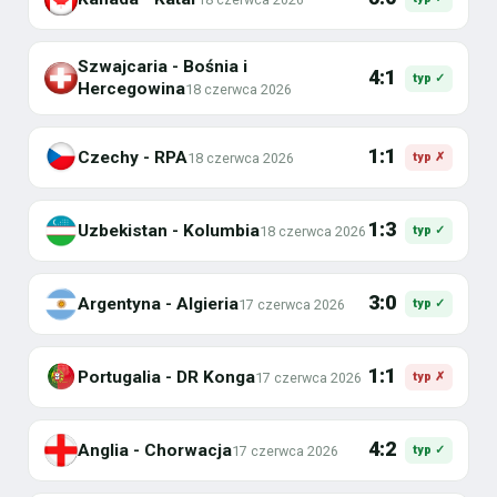
Szwajcaria - Bośnia i
4:1
typ ✓
Hercegowina
18 czerwca 2026
1:1
Czechy - RPA
18 czerwca 2026
typ ✗
1:3
Uzbekistan - Kolumbia
18 czerwca 2026
typ ✓
3:0
Argentyna - Algieria
17 czerwca 2026
typ ✓
1:1
Portugalia - DR Konga
17 czerwca 2026
typ ✗
4:2
Anglia - Chorwacja
17 czerwca 2026
typ ✓