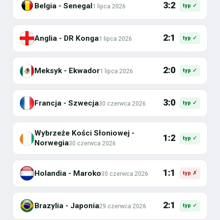
3:2
Belgia - Senegal
1 lipca 2026
typ ✓
2:1
Anglia - DR Konga
1 lipca 2026
typ ✓
2:0
Meksyk - Ekwador
1 lipca 2026
typ ✓
3:0
Francja - Szwecja
30 czerwca 2026
typ ✓
Wybrzeże Kości Słoniowej -
1:2
typ ✓
Norwegia
30 czerwca 2026
1:1
Holandia - Maroko
30 czerwca 2026
typ ✗
2:1
Brazylia - Japonia
29 czerwca 2026
typ ✓