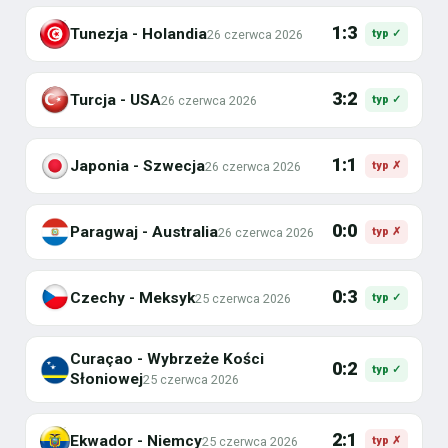
1:3
Tunezja - Holandia
26 czerwca 2026
typ ✓
3:2
Turcja - USA
26 czerwca 2026
typ ✓
1:1
Japonia - Szwecja
26 czerwca 2026
typ ✗
0:0
Paragwaj - Australia
26 czerwca 2026
typ ✗
0:3
Czechy - Meksyk
25 czerwca 2026
typ ✓
Curaçao - Wybrzeże Kości
0:2
typ ✓
Słoniowej
25 czerwca 2026
2:1
Ekwador - Niemcy
25 czerwca 2026
typ ✗