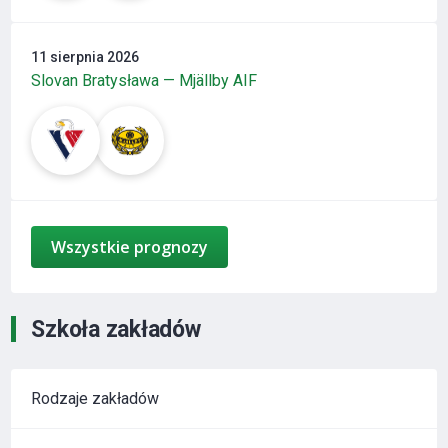
11 sierpnia 2026
Slovan Bratysława — Mjällby AIF
Wszystkie prognozy
Szkoła zakładów
Rodzaje zakładów