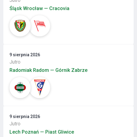
Jutro
Śląsk Wrocław — Cracovia
9 sierpnia 2026
Jutro
Radomiak Radom — Górnik Zabrze
9 sierpnia 2026
Jutro
Lech Poznań — Piast Gliwice