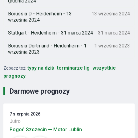
grudnia 2024
Borussia D - Heidenheim - 13
13 września 2024
września 2024
Stuttgart - Heidenheim - 31 marca 2024
31 marca 2024
Borussia Dortmund - Heidenheim - 1
1 września 2023
września 2023
typy na dziś
terminarze lig
wszystkie
Zobacz też:
·
·
prognozy
.
Darmowe prognozy
7 sierpnia 2026
Jutro
Pogoń Szczecin — Motor Lublin