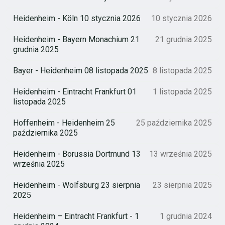
Heidenheim - Köln 10 stycznia 2026
10 stycznia 2026
Heidenheim - Bayern Monachium 21
21 grudnia 2025
grudnia 2025
Bayer - Heidenheim 08 listopada 2025
8 listopada 2025
Heidenheim - Eintracht Frankfurt 01
1 listopada 2025
listopada 2025
Hoffenheim - Heidenheim 25
25 października 2025
października 2025
Heidenheim - Borussia Dortmund 13
13 września 2025
września 2025
Heidenheim - Wolfsburg 23 sierpnia
23 sierpnia 2025
2025
Heidenheim – Eintracht Frankfurt - 1
1 grudnia 2024