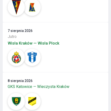
7 sierpnia 2026
Jutro
Wisła Kraków — Wisła Płock
8 sierpnia 2026
GKS Katowice — Wieczysta Kraków