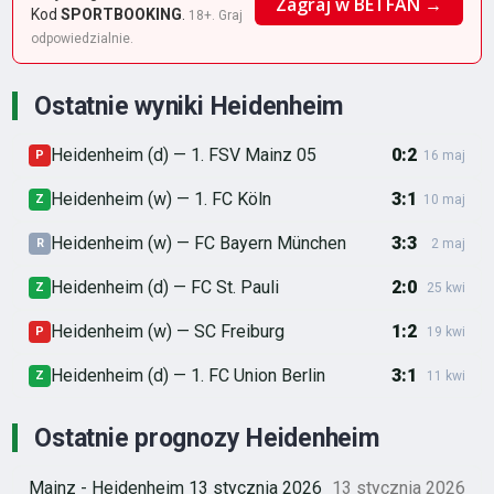
Zagraj w BETFAN →
Kod
SPORTBOOKING
.
18+. Graj
odpowiedzialnie.
Ostatnie wyniki Heidenheim
Heidenheim (d) — 1. FSV Mainz 05
0:2
P
16 maj
Heidenheim (w) — 1. FC Köln
3:1
Z
10 maj
Heidenheim (w) — FC Bayern München
3:3
R
2 maj
Heidenheim (d) — FC St. Pauli
2:0
Z
25 kwi
Heidenheim (w) — SC Freiburg
1:2
P
19 kwi
Heidenheim (d) — 1. FC Union Berlin
3:1
Z
11 kwi
Ostatnie prognozy Heidenheim
Mainz - Heidenheim 13 stycznia 2026
13 stycznia 2026