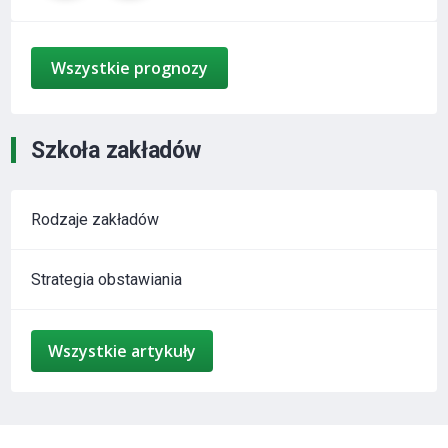
Wszystkie prognozy
Szkoła zakładów
Rodzaje zakładów
Strategia obstawiania
Wszystkie artykuły