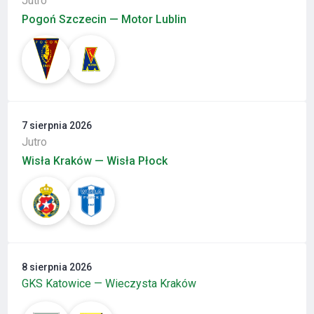
Jutro
Pogoń Szczecin — Motor Lublin
7 sierpnia 2026
Jutro
Wisła Kraków — Wisła Płock
8 sierpnia 2026
GKS Katowice — Wieczysta Kraków