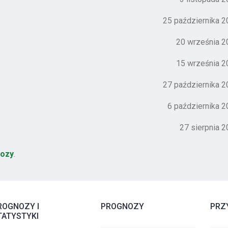
25 października 2
20 września 2
15 września 2
27 października 2
6 października 
27 sierpnia 
nozy
.
ROGNOZY I
PROGNOZY
PRZ
TATYSTYKI