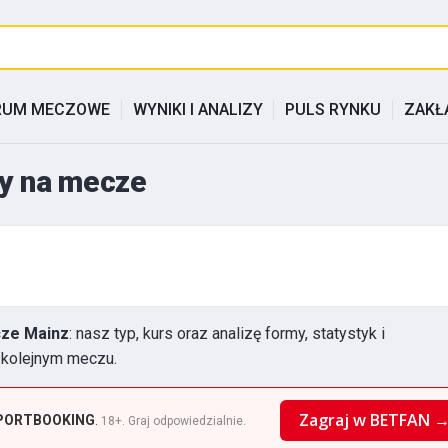
RUM MECZOWE
WYNIKI I ANALIZY
PULS RYNKU
ZAKŁ
py na mecze
cze Mainz
: nasz typ, kurs oraz analizę formy, statystyk i
 kolejnym meczu.
Zagraj w BETFAN 
PORTBOOKING
.
18+. Graj odpowiedzialnie.