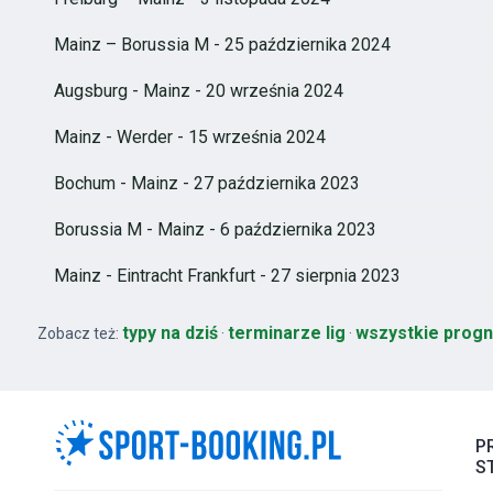
Mainz – Borussia M - 25 października 2024
Augsburg - Mainz - 20 września 2024
Mainz - Werder - 15 września 2024
Bochum - Mainz - 27 października 2023
Borussia M - Mainz - 6 października 2023
Mainz - Eintracht Frankfurt - 27 sierpnia 2023
typy na dziś
terminarze lig
wszystkie prog
Zobacz też:
·
·
P
S