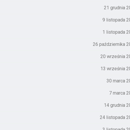
21 grudnia 2
9 listopada 
1 listopada 
26 października 2
20 września 2
13 września 2
30 marca 2
7 marca 2
14 grudnia 2
24 listopada 
3 listopada 