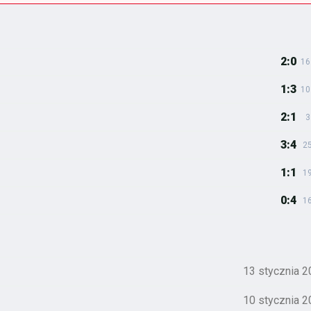
2:0
16
1:3
10
2:1
3
3:4
25
1:1
19
0:4
16
13 stycznia 2
10 stycznia 2