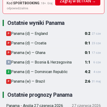
Zagraj w BETFAN →
Kod
SPORTBOOKING
.
18+. Graj
odpowiedzialnie.
Ostatnie wyniki Panama
Panama (d) — England
0:2
P
27 cze
Panama (d) — Croatia
0:1
P
23 cze
Panama (w) — Ghana
0:1
P
17 cze
Panama (d) — Bosnia & Herzegovina
1:1
R
6 cze
Panama (d) — Dominican Republic
4:2
Z
4 cze
Panama (w) — Brazil
2:6
P
31 maj
Ostatnie prognozy Panama
Panama - Anglia 27 czerwca 2026
27 czerwca 2026