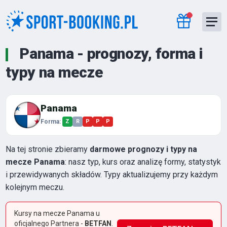
Panama - prognozy, forma i
typy na mecze
Panama
Forma:
Z
R
P
P
P
Na tej stronie zbieramy
darmowe prognozy i typy na
mecze Panama
: nasz typ, kurs oraz analizę formy, statystyk
i przewidywanych składów. Typy aktualizujemy przy każdym
kolejnym meczu.
Kursy na mecze Panama u
oficjalnego Partnera -
BETFAN
.