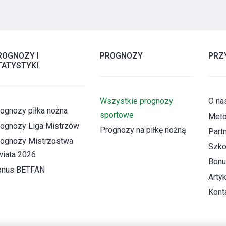
ROGNOZY I
PROGNOZY
PRZ
TATYSTYKI
Wszystkie prognozy
O na
ognozy piłka nożna
sportowe
Meto
ognozy Liga Mistrzów
Prognozy na piłkę nożną
Part
ognozy Mistrzostwa
Szko
iata 2026
Bonu
onus BETFAN
Artyk
Kont