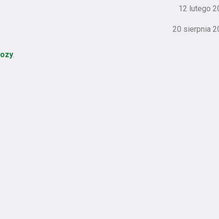
12 lutego 2
20 sierpnia 
nozy
.