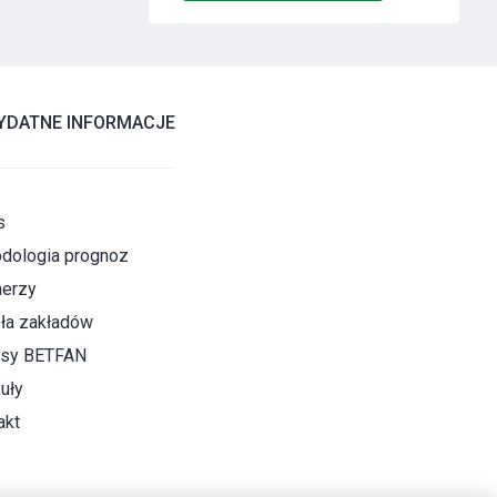
YDATNE INFORMACJE
s
dologia prognoz
nerzy
ła zakładów
sy BETFAN
uły
akt