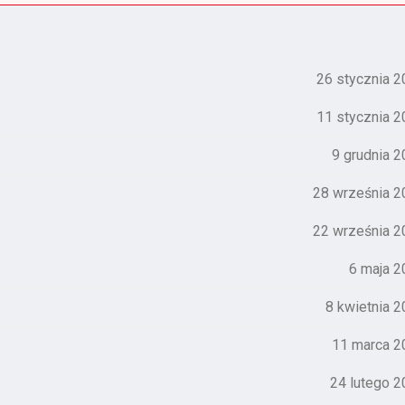
26 stycznia 2
11 stycznia 2
9 grudnia 
28 września 2
22 września 2
6 maja 2
8 kwietnia 
11 marca 2
24 lutego 2