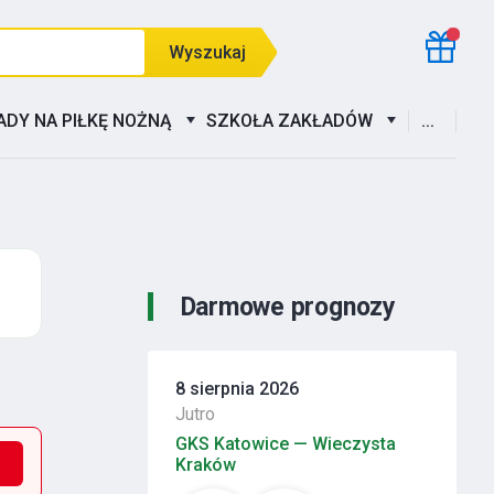
Wyszukaj
ADY NA PIŁKĘ NOŻNĄ
SZKOŁA ZAKŁADÓW
...
Darmowe prognozy
8 sierpnia 2026
Jutro
GKS Katowice — Wieczysta
→
Kraków