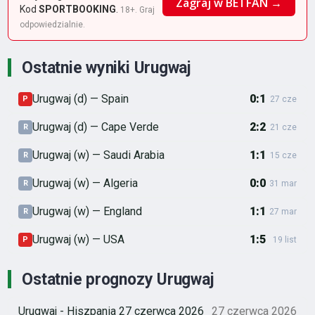
Zagraj w BETFAN →
Kod
SPORTBOOKING
.
18+. Graj
odpowiedzialnie.
Ostatnie wyniki Urugwaj
Urugwaj (d) — Spain
0:1
P
27 cze
Urugwaj (d) — Cape Verde
2:2
R
21 cze
Urugwaj (w) — Saudi Arabia
1:1
R
15 cze
Urugwaj (w) — Algeria
0:0
R
31 mar
Urugwaj (w) — England
1:1
R
27 mar
Urugwaj (w) — USA
1:5
P
19 list
Ostatnie prognozy Urugwaj
Urugwaj - Hiszpania 27 czerwca 2026
27 czerwca 2026