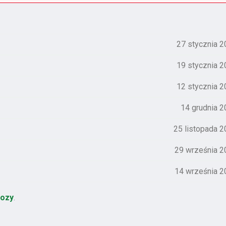
27 stycznia 2
19 stycznia 2
12 stycznia 2
14 grudnia 2
25 listopada 
29 września 2
14 września 2
nozy
.