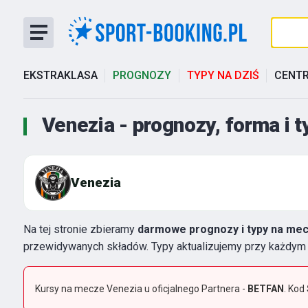
EKSTRAKLASA
PROGNOZY
TYPY NA DZIŚ
CENT
Venezia - prognozy, forma i 
Venezia
Na tej stronie zbieramy
darmowe prognozy i typy na me
przewidywanych składów. Typy aktualizujemy przy każdym
Kursy na mecze Venezia u oficjalnego Partnera -
BETFAN
. Kod