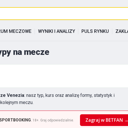
RUM MECZOWE
WYNIKI I ANALIZY
PULS RYNKU
ZAKŁ
typy na mecze
cze Venezia
: nasz typ, kurs oraz analizę formy, statystyk i
 kolejnym meczu.
Zagraj w BETFAN 
SPORTBOOKING
.
18+. Graj odpowiedzialnie.