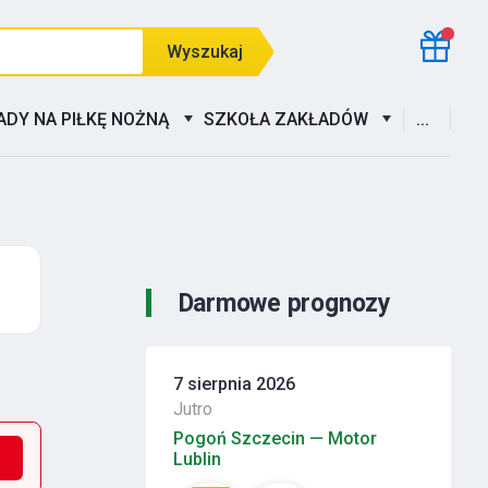
Wyszukaj
ADY NA PIŁKĘ NOŻNĄ
SZKOŁA ZAKŁADÓW
...
Darmowe prognozy
7 sierpnia 2026
Jutro
Pogoń Szczecin — Motor
→
Lublin