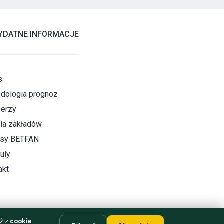
YDATNE INFORMACJE
s
dologia prognoz
nerzy
ła zakładów
sy BETFAN
uły
akt
eż z
cookie