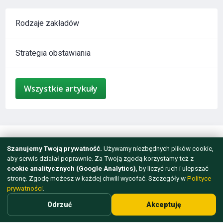
Rodzaje zakładów
Strategia obstawiania
Wszystkie artykuły
mail@sport-booking.pl
Szanujemy Twoją prywatność.
Używamy niezbędnych plików cookie,
aby serwis działał poprawnie. Za Twoją zgodą korzystamy też z
Dla osób powyżej 18 roku życia
cookie analitycznych (Google Analytics)
, by liczyć ruch i ulepszać
stronę. Zgodę możesz w każdej chwili wycofać. Szczegóły w
Polityce
© 2012 - 2026 WSZELKIE PRAWA ZASTRZEŻONE.
prywatności
.
TWORZENIE STRON INTERNETOWYCH — ARTISMEDIA
Odrzuć
Akceptuję