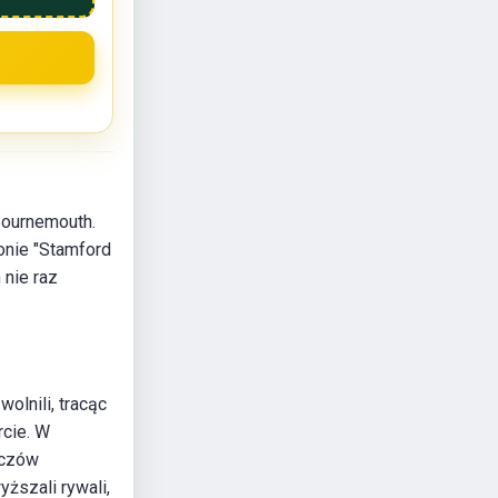
Bournemouth.
onie "Stamford
 nie raz
lnili, tracąc
rcie. W
eczów
ższali rywali,