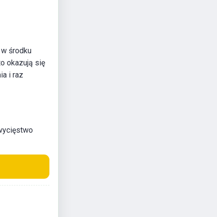
 w środku
o okazują się
a i raz
wycięstwo