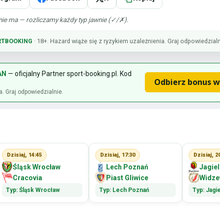
nie ma — rozliczamy każdy typ jawnie (✓/✗).
RTBOOKING
· 18+. Hazard wiąże się z ryzykiem uzależnienia. Graj odpowiedzialn
AN
— oficjalny Partner sport-booking.pl. Kod
Odbierz bonus 
a. Graj odpowiedzialnie.
Dzisiaj, 14:45
Dzisiaj, 17:30
Dzisiaj, 2
Śląsk Wrocław
Lech Poznań
Jagiel
Cracovia
Piast Gliwice
Widze
Typ: Śląsk Wrocław
Typ: Lech Poznań
Typ: Jagie