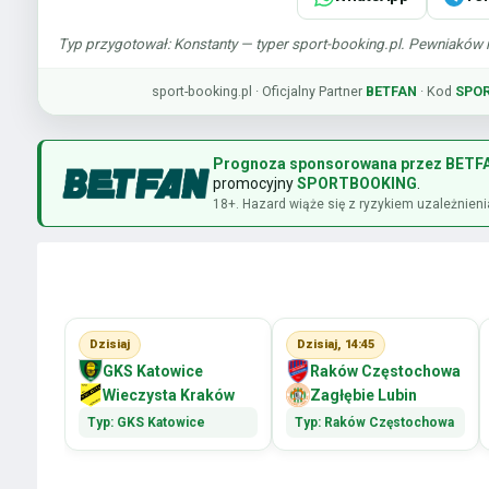
Typ przygotował: Konstanty — typer sport-booking.pl. Pewniaków 
sport-booking.pl · Oficjalny Partner
BETFAN
· Kod
SPO
Prognoza sponsorowana przez BETF
promocyjny
SPORTBOOKING
.
18+. Hazard wiąże się z ryzykiem uzależnieni
Dzisiaj
Dzisiaj, 14:45
GKS Katowice
Raków Częstochowa
Wieczysta Kraków
Zagłębie Lubin
Typ: GKS Katowice
Typ: Raków Częstochowa