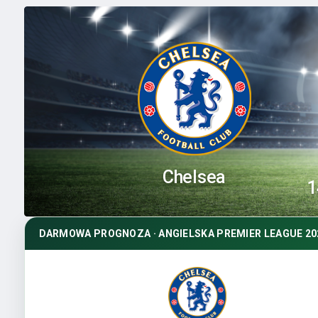
Chelsea
1
DARMOWA PROGNOZA · ANGIELSKA PREMIER LEAGUE 20