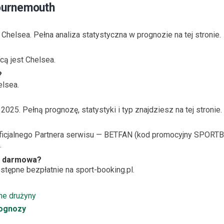
Bournemouth
helsea. Pełna analiza statystyczna w prognozie na tej stronie.
ą jest Chelsea.
?
elsea.
25. Pełną prognozę, statystyki i typ znajdziesz na tej stronie.
oficjalnego Partnera serwisu — BETFAN (kod promocyjny SPORT
.
t darmowa?
stępne bezpłatnie na sport-booking.pl.
ne drużyny
rognozy