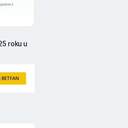
zgodnie z
25 roku u
ję BETFAN