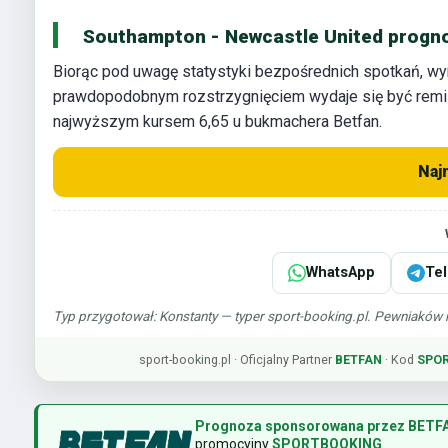
Southampton - Newcastle United progno
Biorąc pod uwagę statystyki bezpośrednich spotkań, w
prawdopodobnym rozstrzygnięciem wydaje się być remis
najwyższym kursem 6,65 u bukmachera Betfan.
Naj
WhatsApp
Te
Typ przygotował: Konstanty — typer sport-booking.pl. Pewniaków 
sport-booking.pl · Oficjalny Partner
BETFAN
· Kod
SPO
Prognoza sponsorowana przez BETF
promocyjny
SPORTBOOKING
.