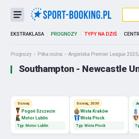
EKSTRAKLASA
PROGNOZY
TYPY NA DZIŚ
CENT
Prognozy
Piłka nożna
Angielska Premier League 2025
Southampton - Newcastle Uni
Dzisiaj
Dzisiaj, 20:30
J
Pogoń Szczecin
Wisła Kraków
Motor Lublin
Wisła Płock
Typ: Motor Lublin
Typ: Wisła Płock
Ty