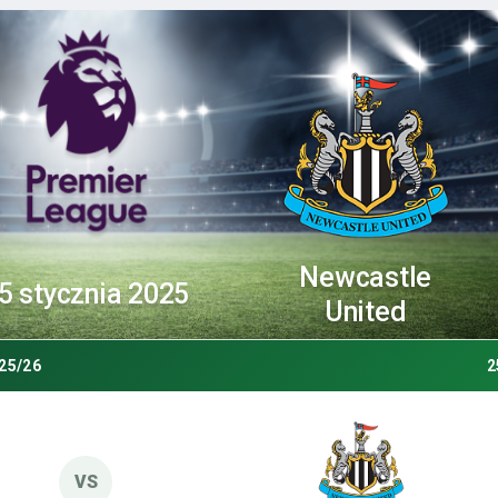
Newcastle
5 stycznia 2025
United
25/26
2
VS