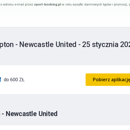
o adresu e-mail przez
sport-booking.pl
w celu wysyłki darmowych typów i promocji, 
on - Newcastle United - 25 stycznia 20
Pobierz aplikac
do 600 ZŁ
 - Newcastle United