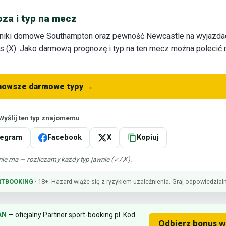
za i typ na mecz
yniki domowe Southampton oraz pewność Newcastle na wyjazdach
 (X). Jako darmową prognozę i typ na ten mecz można polecić 
nowsze darmowe typy →
Wyślij ten typ znajomemu
legram
Facebook
X
Kopiuj
nie ma — rozliczamy każdy typ jawnie (✓/✗).
RTBOOKING
· 18+. Hazard wiąże się z ryzykiem uzależnienia. Graj odpowiedzialn
AN
— oficjalny Partner sport-booking.pl. Kod
Odbierz bonus 