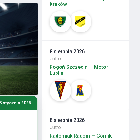
Kraków
8 sierpnia 2026
Jutro
Pogoń Szczecin — Motor
Lublin
5 stycznia 2025
8 sierpnia 2026
Jutro
Radomiak Radom — Górnik