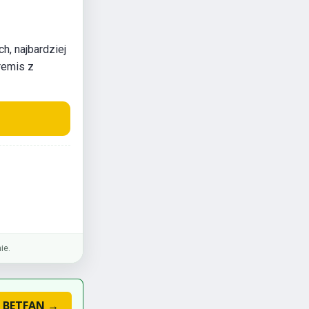
, najbardziej
remis z
ie.
w BETFAN →