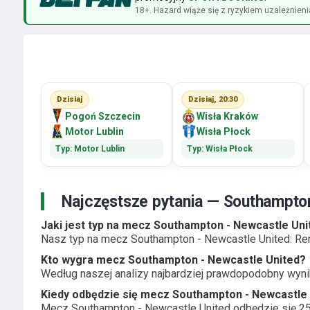
18+. Hazard wiąże się z ryzykiem uzależnieni
Dzisiaj
Dzisiaj, 20:30
Pogoń Szczecin
Wisła Kraków
Motor Lublin
Wisła Płock
Typ: Motor Lublin
Typ: Wisła Płock
Najczęstsze pytania — Southampton
Jaki jest typ na mecz Southampton - Newcastle Uni
Nasz typ na mecz Southampton - Newcastle United: Remi
Kto wygra mecz Southampton - Newcastle United?
Według naszej analizy najbardziej prawdopodobny wyni
Kiedy odbędzie się mecz Southampton - Newcastle
Mecz Southampton - Newcastle United odbędzie się 25 st