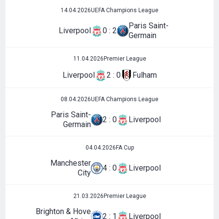
14.04.2026
UEFA Champions League
Paris Saint-
Liverpool
0 : 2
Germain
11.04.2026
Premier League
Liverpool
2 : 0
Fulham
08.04.2026
UEFA Champions League
Paris Saint-
2 : 0
Liverpool
Germain
04.04.2026
FA Cup
Manchester
4 : 0
Liverpool
City
21.03.2026
Premier League
Brighton & Hove
2 : 1
Liverpool