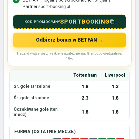
Partner sport-booking.pl.
SPORTBOOKING
KOD PROMOCYJNY
Odbierz bonus w BETFAN
→
Hazard wiąże się z ryzykiem uzależnienia. Graj odpowiedzialnie.
18+.
Tottenham
Liverpool
Śr. gole strzelone
1.8
1.3
Śr. gole stracone
2.3
1.8
Oczekiwane gole (ten
1.8
1.8
mecz)
FORMA (OSTATNIE MECZE)