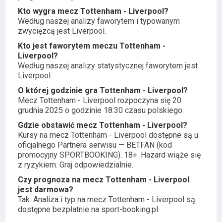
Kto wygra mecz Tottenham - Liverpool?
Według naszej analizy faworytem i typowanym
zwycięzcą jest Liverpool.
Kto jest faworytem meczu Tottenham -
Liverpool?
Według naszej analizy statystycznej faworytem jest
Liverpool.
O której godzinie gra Tottenham - Liverpool?
Mecz Tottenham - Liverpool rozpoczyna się 20
grudnia 2025 o godzinie 18:30 czasu polskiego.
Gdzie obstawić mecz Tottenham - Liverpool?
Kursy na mecz Tottenham - Liverpool dostępne są u
oficjalnego Partnera serwisu — BETFAN (kod
promocyjny SPORTBOOKING). 18+. Hazard wiąże się
z ryzykiem. Graj odpowiedzialnie.
Czy prognoza na mecz Tottenham - Liverpool
jest darmowa?
Tak. Analiza i typ na mecz Tottenham - Liverpool są
dostępne bezpłatnie na sport-booking.pl.