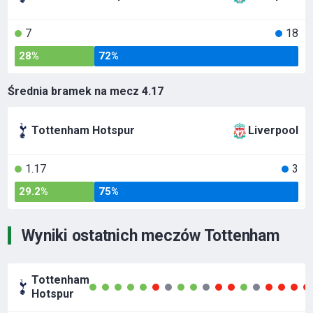
7
18
28%
72%
Średnia bramek na mecz
4.17
Tottenham Hotspur
Liverpool
1.17
3
29.2%
75%
Wyniki ostatnich meczów Tottenham
Tottenham
Hotspur