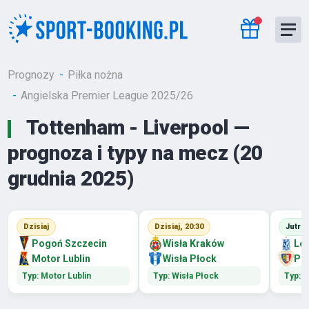
Prognozy
Piłka nożna
Angielska Premier League 2025/26
Tottenham - Liverpool —
prognoza i typy na mecz (20
grudnia 2025)
Dzisiaj
Dzisiaj, 20:30
Jutro
Pogoń Szczecin
Wisła Kraków
Le
Motor Lublin
Wisła Płock
Pia
Typ: Motor Lublin
Typ: Wisła Płock
Typ: 