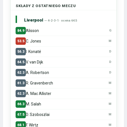
SKŁADY Z OSTATNIEGO MECZU
Liverpool
— 4-2-3-1 · ocena 64.5
Alisson
84.9
G
C. Jones
53.5
M
I. Konaté
56.3
D
V. van Dijk
64.5
D
A. Robertson
62.3
D
R. Gravenberch
61.3
M
A. Mac Allister
62.3
M
M. Salah
66.3
M
D. Szoboszlai
67.5
M
F. Wirtz
68.1
M