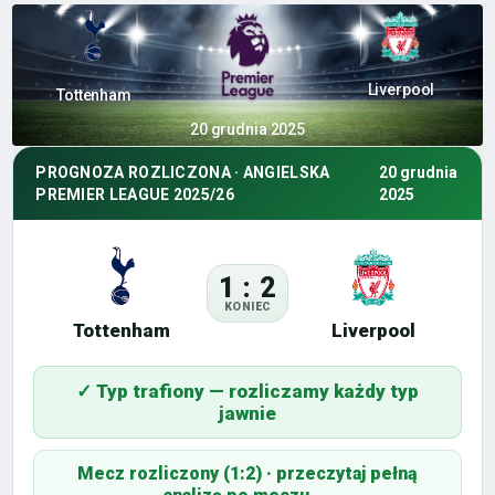
Liverpool
Tottenham
20 grudnia 2025
PROGNOZA ROZLICZONA · ANGIELSKA
20 grudnia
PREMIER LEAGUE 2025/26
2025
1 : 2
KONIEC
Tottenham
Liverpool
✓ Typ trafiony — rozliczamy każdy typ
jawnie
Mecz rozliczony (1:2) · przeczytaj pełną