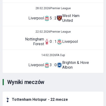
28.02.2026
Premier League
West Ham
Liverpool
5 : 2
United
22.02.2026
Premier League
Nottingham
0 : 1
Liverpool
Forest
14.02.2026
FA Cup
Brighton & Hove
Liverpool
3 : 0
Albion
Wyniki meczów
Tottenham Hotspur
- 22 mecze