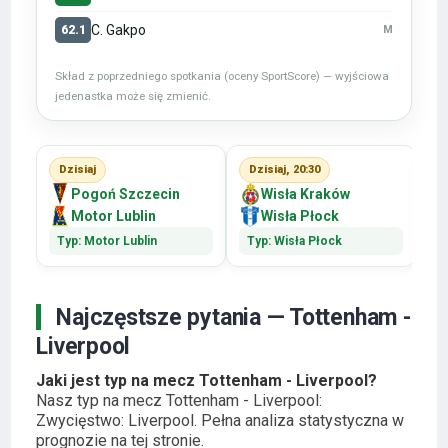
C. Gakpo
62.1
M
Skład z poprzedniego spotkania (oceny SportScore) — wyjściowa
jedenastka może się zmienić.
Dzisiaj
Dzisiaj, 20:30
J
Pogoń Szczecin
Wisła Kraków
Motor Lublin
Wisła Płock
Typ: Motor Lublin
Typ: Wisła Płock
T
Najczęstsze pytania — Tottenham -
Liverpool
Jaki jest typ na mecz Tottenham - Liverpool?
Nasz typ na mecz Tottenham - Liverpool:
Zwycięstwo: Liverpool. Pełna analiza statystyczna w
prognozie na tej stronie.