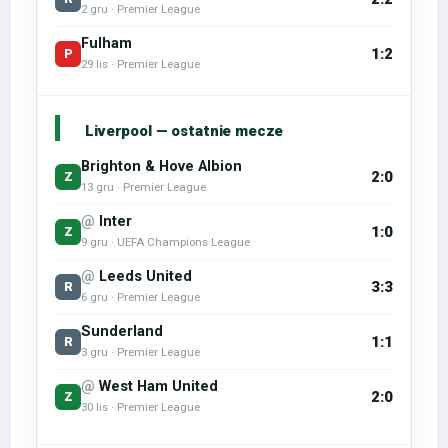
2 gru · Premier League
Fulham
1:2
P
29 lis · Premier League
Liverpool — ostatnie mecze
Brighton & Hove Albion
2:0
Z
13 gru · Premier League
@
Inter
1:0
Z
9 gru · UEFA Champions League
@
Leeds United
3:3
R
6 gru · Premier League
Sunderland
1:1
R
3 gru · Premier League
@
West Ham United
2:0
Z
30 lis · Premier League