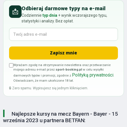
Odbieraj darmowe typy na e-mail
📩
Codziennie
typ dnia
+ wynik wczorajszego typu,
statystyki i analizy. Bez opłat.
Wyrażam zgodę na otrzymywanie newslettera oraz przetwarzanie
mojego adresu e-mail przez
sport-booking.pl
w celu wysyłki
Polityką prywatności
darmowych typów i promocji, zgodnie z
.
Oświadczam, że mam ukończone 18 lat.
🔒 Zero spamu. Wypisujesz się jednym kliknięciem.
Najlepsze kursy na mecz Bayern - Bayer - 15
września 2023 u partnera BETFAN: