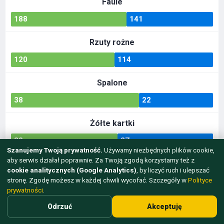
Faule
188
141
Rzuty rożne
120
114
Spalone
38
22
Żółte kartki
30
27
Szanujemy Twoją prywatność.
Używamy niezbędnych plików cookie,
aby serwis działał poprawnie. Za Twoją zgodą korzystamy też z
Strzały na bramkę
cookie analitycznych (Google Analytics)
, by liczyć ruch i ulepszać
stronę. Zgodę możesz w każdej chwili wycofać. Szczegóły w
Polityce
384
238
prywatności
.
Strzały w bramkę
Odrzuć
Akceptuję
159
78