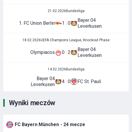
21.02.2026
Bundesliga
Bayer 04
1. FC Union Berlin
1 : 0
Leverkusen
18.02.2026
UEFA Champions League, Knockout Phase
Bayer 04
Olympiacos
0 : 2
Leverkusen
14.02.2026
Bundesliga
Bayer 04
4 : 0
FC St. Pauli
Leverkusen
Wyniki meczów
FC Bayern München
- 24 mecze