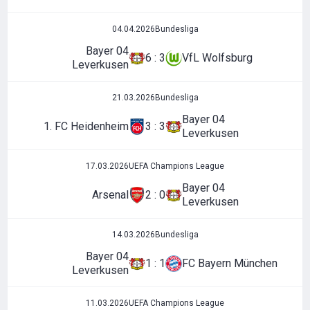
04.04.2026
Bundesliga
Bayer 04
6 : 3
VfL Wolfsburg
Leverkusen
21.03.2026
Bundesliga
Bayer 04
1. FC Heidenheim
3 : 3
Leverkusen
17.03.2026
UEFA Champions League
Bayer 04
Arsenal
2 : 0
Leverkusen
14.03.2026
Bundesliga
Bayer 04
1 : 1
FC Bayern München
Leverkusen
11.03.2026
UEFA Champions League