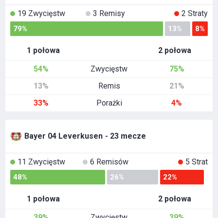
19 Zwycięstw
3 Remisy
2 Straty
79%
13%
8%
1 połowa
2 połowa
54%
Zwycięstw
75%
13%
Remis
21%
33%
Porażki
4%
Bayer 04 Leverkusen
- 23 mecze
11 Zwycięstw
6 Remisów
5 Strat
48%
26%
22%
1 połowa
2 połowa
39%
Zwycięstw
39%