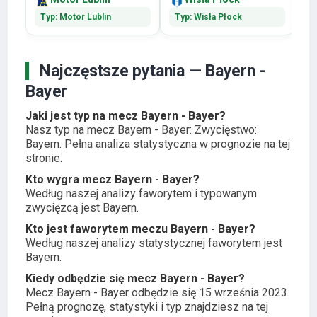
Typ: Motor Lublin
Typ: Wisła Płock
T
Najczęstsze pytania — Bayern -
Bayer
Jaki jest typ na mecz Bayern - Bayer?
Nasz typ na mecz Bayern - Bayer: Zwycięstwo:
Bayern. Pełna analiza statystyczna w prognozie na tej
stronie.
Kto wygra mecz Bayern - Bayer?
Według naszej analizy faworytem i typowanym
zwycięzcą jest Bayern.
Kto jest faworytem meczu Bayern - Bayer?
Według naszej analizy statystycznej faworytem jest
Bayern.
Kiedy odbędzie się mecz Bayern - Bayer?
Mecz Bayern - Bayer odbędzie się 15 września 2023.
Pełną prognozę, statystyki i typ znajdziesz na tej