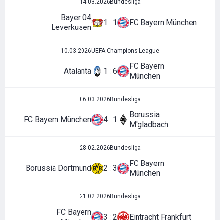
14.03.2026
Bundesliga
Bayer 04
1 : 1
FC Bayern München
Leverkusen
10.03.2026
UEFA Champions League
FC Bayern
Atalanta
1 : 6
München
06.03.2026
Bundesliga
Borussia
FC Bayern München
4 : 1
M'gladbach
28.02.2026
Bundesliga
FC Bayern
Borussia Dortmund
2 : 3
München
21.02.2026
Bundesliga
FC Bayern
3 : 2
Eintracht Frankfurt