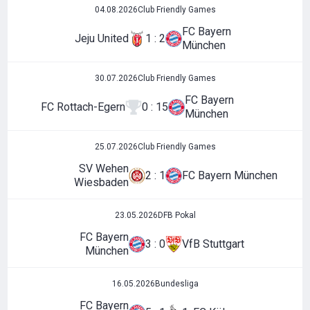
04.08.2026
Club Friendly Games
FC Bayern
Jeju United
1 : 2
München
30.07.2026
Club Friendly Games
FC Bayern
FC Rottach-Egern
0 : 15
München
25.07.2026
Club Friendly Games
SV Wehen
2 : 1
FC Bayern München
Wiesbaden
23.05.2026
DFB Pokal
FC Bayern
3 : 0
VfB Stuttgart
München
16.05.2026
Bundesliga
FC Bayern