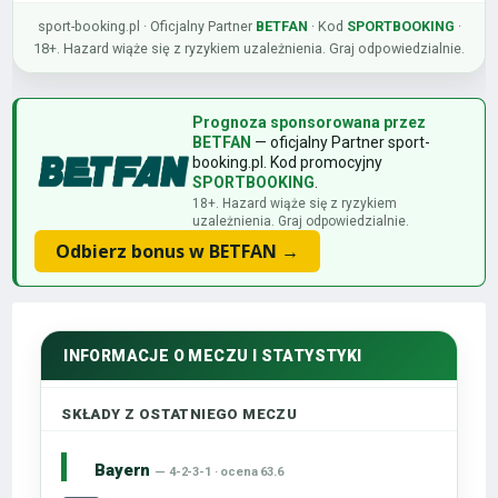
sport-booking.pl · Oficjalny Partner
BETFAN
· Kod
SPORTBOOKING
·
18+. Hazard wiąże się z ryzykiem uzależnienia. Graj odpowiedzialnie.
Prognoza sponsorowana przez
BETFAN
— oficjalny Partner sport-
booking.pl. Kod promocyjny
SPORTBOOKING
.
18+. Hazard wiąże się z ryzykiem
uzależnienia. Graj odpowiedzialnie.
Odbierz bonus w BETFAN →
INFORMACJE O MECZU I STATYSTYKI
SKŁADY Z OSTATNIEGO MECZU
Bayern
— 4-2-3-1 · ocena 63.6