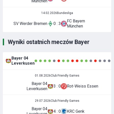
München
14.02.2026
Bundesliga
FC Bayern
SV Werder Bremen
0 : 3
München
Wyniki ostatnich meczów Bayer
Bayer 04
Leverkusen
01.08.2026
Club Friendly Games
Bayer 04
3 : 0
Rot-Weiss Essen
Leverkusen
29.07.2026
Club Friendly Games
Bayer 04
4 : 0
KRC Genk
Leverkusen