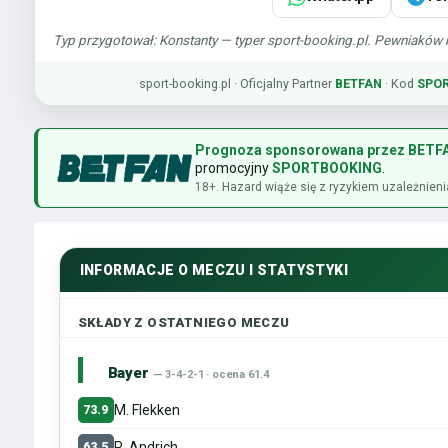
Typ przygotował: Konstanty — typer sport-booking.pl. Pewniaków 
sport-booking.pl · Oficjalny Partner
BETFAN
· Kod
SPO
Prognoza sponsorowana przez BETF
promocyjny
SPORTBOOKING
.
18+. Hazard wiąże się z ryzykiem uzależnieni
INFORMACJE O MECZU I STATYSTYKI
SKŁADY Z OSTATNIEGO MECZU
Bayer
— 3-4-2-1 · ocena 61.4
M. Flekken
73.9
R. Andrich
63.5