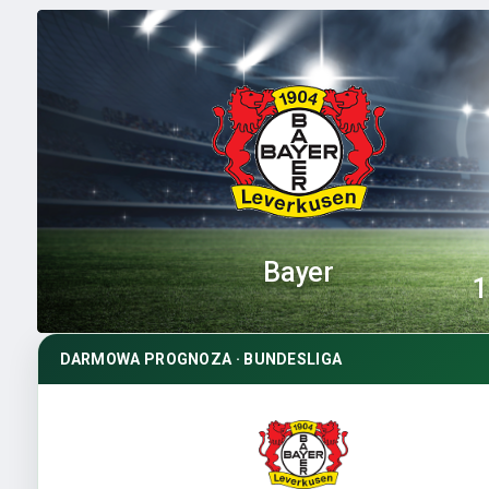
Bayer
1
DARMOWA PROGNOZA · BUNDESLIGA