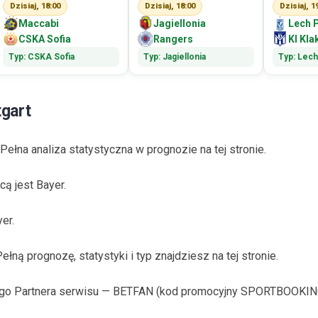
Dzisiaj, 18:00
Dzisiaj, 18:00
Dzisiaj, 1
Maccabi
Jagiellonia
Lech 
CSKA Sofia
Rangers
KI Kla
Typ: CSKA Sofia
Typ: Jagiellonia
Typ: Lec
tgart
Pełna analiza statystyczna w prognozie na tej stronie.
ą jest Bayer.
er.
łną prognozę, statystyki i typ znajdziesz na tej stronie.
lnego Partnera serwisu — BETFAN (kod promocyjny SPORTBOOKING