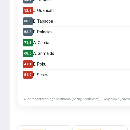
J. Quansah
52.3
E. Tapsoba
60.3
E. Palacios
63.3
A. García
71.9
A. Grimaldo
68.5
E. Poku
47.1
P. Schick
51.9
Skład z poprzedniego spotkania (oceny SportScore) — wyjściowa jeden