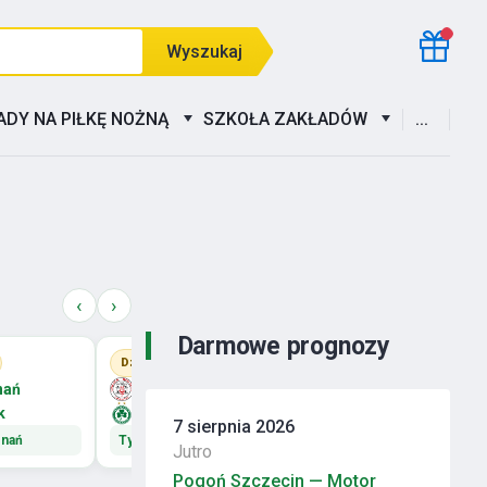
Wyszukaj
ADY NA PIŁKĘ NOŻNĄ
SZKOŁA ZAKŁADÓW
...
‹
›
Darmowe prognozy
Dzisiaj, 19:00
Dzisiaj, 19:00
nań
Lincoln Red Imps
FC Hradec Králové
k
Omonia Nicosia
Besiktas
7 sierpnia 2026
znań
Typ: Omonia Nicosia
Typ: FC Hradec Králové
Jutro
Pogoń Szczecin — Motor