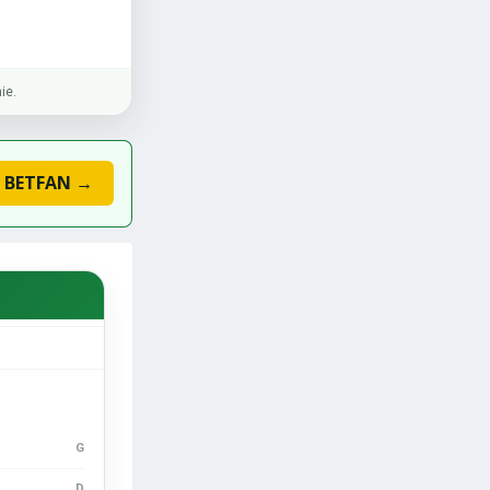
ie.
w BETFAN →
G
D