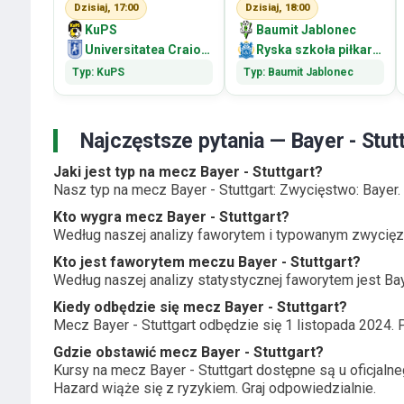
Dzisiaj, 17:00
Dzisiaj, 18:00
KuPS
Baumit Jablonec
Universitatea Craiova
Ryska szkoła piłkarska
Typ: KuPS
Typ: Baumit Jablonec
Najczęstsze pytania — Bayer - Stut
Jaki jest typ na mecz Bayer - Stuttgart?
Nasz typ na mecz Bayer - Stuttgart: Zwycięstwo: Bayer. 
Kto wygra mecz Bayer - Stuttgart?
Według naszej analizy faworytem i typowanym zwycięzc
Kto jest faworytem meczu Bayer - Stuttgart?
Według naszej analizy statystycznej faworytem jest Bay
Kiedy odbędzie się mecz Bayer - Stuttgart?
Mecz Bayer - Stuttgart odbędzie się 1 listopada 2024. Pe
Gdzie obstawić mecz Bayer - Stuttgart?
Kursy na mecz Bayer - Stuttgart dostępne są u oficja
Hazard wiąże się z ryzykiem. Graj odpowiedzialnie.