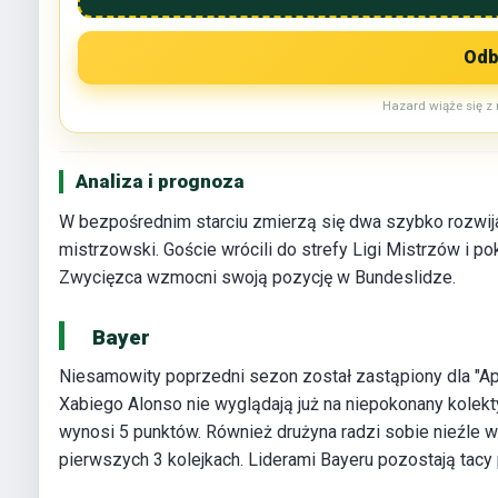
Odb
Hazard wiąże się z 
Analiza i prognoza
W bezpośrednim starciu zmierzą się dwa szybko rozwija
mistrzowski. Goście wrócili do strefy Ligi Mistrzów i po
Zwycięzca wzmocni swoją pozycję w Bundeslidze.
Bayer
Niesamowity poprzedni sezon został zastąpiony dla "
Xabiego Alonso nie wyglądają już na niepokonany kolekty
wynosi 5 punktów. Również drużyna radzi sobie nieźle 
pierwszych 3 kolejkach. Liderami Bayeru pozostają tacy p