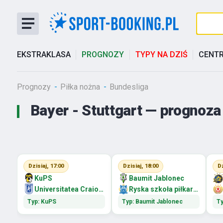
EKSTRAKLASA
PROGNOZY
TYPY NA DZIŚ
CENT
Prognozy
Piłka nożna
Bundesliga
Bayer - Stuttgart — prognoza
Dzisiaj, 17:00
Dzisiaj, 18:00
Dz
KuPS
Baumit Jablonec
Universitatea Craiova
Ryska szkoła piłkarska
Typ: KuPS
Typ: Baumit Jablonec
Ty