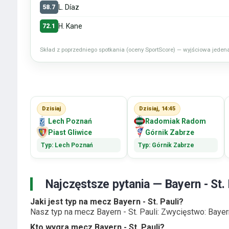
L. Díaz
58.7
H. Kane
72.1
Skład z poprzedniego spotkania (oceny SportScore) — wyjściowa jeden
Dzisiaj
Dzisiaj, 14:45
Lech Poznań
Radomiak Radom
Piast Gliwice
Górnik Zabrze
Typ: Lech Poznań
Typ: Górnik Zabrze
Najczęstsze pytania — Bayern - St. 
Jaki jest typ na mecz Bayern - St. Pauli?
Nasz typ na mecz Bayern - St. Pauli: Zwycięstwo: Bayern
Kto wygra mecz Bayern - St. Pauli?