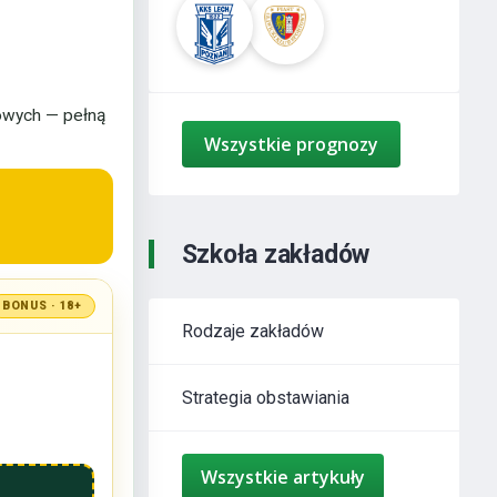
kowych — pełną
Wszystkie prognozy
Szkoła zakładów
BONUS · 18+
Rodzaje zakładów
Strategia obstawiania
Wszystkie artykuły