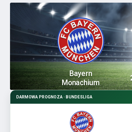
Bayern
Monachium
DARMOWA PROGNOZA · BUNDESLIGA