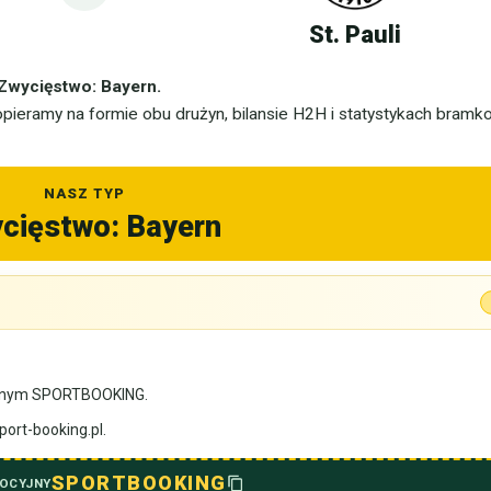
St. Pauli
 Zwycięstwo: Bayern.
pieramy na formie obu drużyn, bilansie H2H i statystykach bram
NASZ TYP
cięstwo: Bayern
yjnym SPORTBOOKING.
port-booking.pl.
SPORTBOOKING
OCYJNY