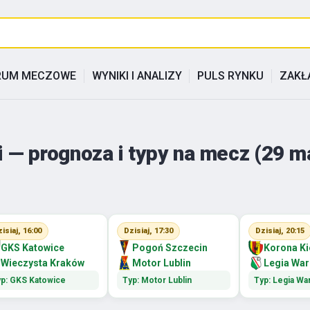
RUM MECZOWE
WYNIKI I ANALIZY
PULS RYNKU
ZAKŁ
i — prognoza i typy na mecz (29 m
isiaj, 16:00
Dzisiaj, 17:30
Dzisiaj, 20:15
GKS Katowice
Pogoń Szczecin
Korona Ki
Wieczysta Kraków
Motor Lublin
Legia Wa
p: GKS Katowice
Typ: Motor Lublin
Typ: Legia Wa