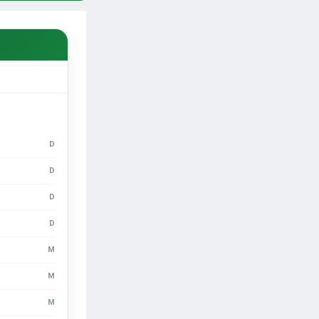
D
D
D
D
M
M
M