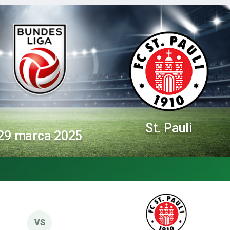
St. Pauli
29 marca 2025
VS