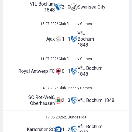
VfL Bochum
2 : 0
Swansea City
1848
15.07.2026
Club Friendly Games
VfL
Ajax
1 : 1
Bochum
1848
11.07.2026
Club Friendly Games
VfL Bochum
Royal Antwerp FC
0 : 1
1848
04.07.2026
Club Friendly Games
SC Rot-Weiß
2 : 3
VfL Bochum 1848
Oberhausen
17.05.2026
2. Bundesliga
VfL Bochum
Karlsruher SC
1 : 2