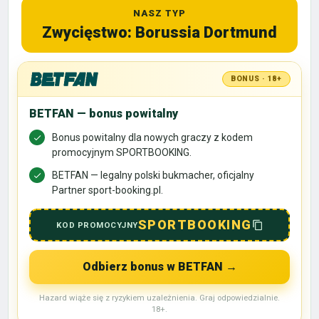
NASZ TYP
Zwycięstwo: Borussia Dortmund
BONUS · 18+
BETFAN — bonus powitalny
Bonus powitalny dla nowych graczy z kodem
promocyjnym SPORTBOOKING.
BETFAN — legalny polski bukmacher, oficjalny
Partner sport-booking.pl.
SPORTBOOKING
KOD PROMOCYJNY
Odbierz bonus w BETFAN
→
Hazard wiąże się z ryzykiem uzależnienia. Graj odpowiedzialnie.
18+.