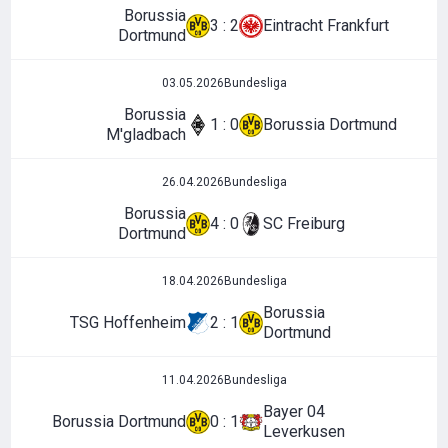
Borussia
3 : 2
Eintracht Frankfurt
Dortmund
03.05.2026
Bundesliga
Borussia
1 : 0
Borussia Dortmund
M'gladbach
26.04.2026
Bundesliga
Borussia
4 : 0
SC Freiburg
Dortmund
18.04.2026
Bundesliga
Borussia
TSG Hoffenheim
2 : 1
Dortmund
11.04.2026
Bundesliga
Bayer 04
Borussia Dortmund
0 : 1
Leverkusen