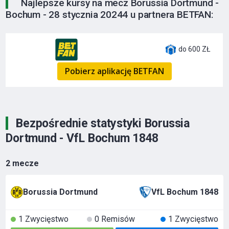
Najlepsze kursy na mecz Borussia Dortmund -
Bochum - 28 stycznia 20244 u partnera BETFAN:
do 600 ZŁ
Pobierz aplikację BETFAN
Bezpośrednie statystyki Borussia
Dortmund - VfL Bochum 1848
2 mecze
Borussia Dortmund
VfL Bochum 1848
1 Zwycięstwo
0 Remisów
1 Zwycięstwo