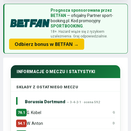
Prognoza sponsorowana przez
BETFAN
— oficjalny Partner sport-
booking.pl. Kod promocyjny
SPORTBOOKING
.
18+. Hazard wiąże się z ryzykiem
uzależnienia. Graj odpowiedzialnie.
Odbierz bonus w BETFAN →
INFORMACJE O MECZU I STATYSTYKI
SKŁADY Z OSTATNIEGO MECZU
Borussia Dortmund
— 3-4-2-1 · ocena 59.2
G. Kobel
76.1
G
W. Anton
54.1
D