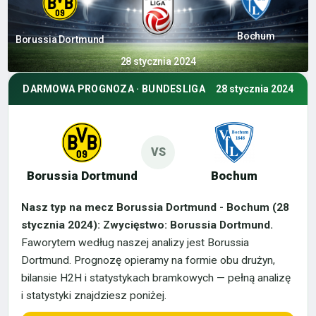
Bochum
Borussia Dortmund
28 stycznia 2024
DARMOWA PROGNOZA · BUNDESLIGA
28 stycznia 2024
VS
Borussia Dortmund
Bochum
Nasz typ na mecz Borussia Dortmund - Bochum (28
stycznia 2024): Zwycięstwo: Borussia Dortmund.
Faworytem według naszej analizy jest Borussia
Dortmund. Prognozę opieramy na formie obu drużyn,
bilansie H2H i statystykach bramkowych — pełną analizę
i statystyki znajdziesz poniżej.