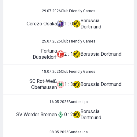
29.07.2026
Club Friendly Games
Borussia
Cerezo Osaka
1 : 0
Dortmund
25.07.2026
Club Friendly Games
Fortuna
2 : 1
Borussia Dortmund
Düsseldorf
18.07.2026
Club Friendly Games
SC Rot-Weiß
1 : 3
Borussia Dortmund
Oberhausen
16.05.2026
Bundesliga
Borussia
SV Werder Bremen
0 : 2
Dortmund
08.05.2026
Bundesliga