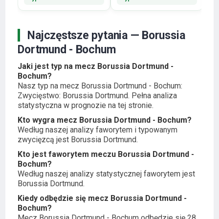
Najczęstsze pytania — Borussia
Dortmund - Bochum
Jaki jest typ na mecz Borussia Dortmund -
Bochum?
Nasz typ na mecz Borussia Dortmund - Bochum:
Zwycięstwo: Borussia Dortmund. Pełna analiza
statystyczna w prognozie na tej stronie.
Kto wygra mecz Borussia Dortmund - Bochum?
Według naszej analizy faworytem i typowanym
zwycięzcą jest Borussia Dortmund.
Kto jest faworytem meczu Borussia Dortmund -
Bochum?
Według naszej analizy statystycznej faworytem jest
Borussia Dortmund.
Kiedy odbędzie się mecz Borussia Dortmund -
Bochum?
Mecz Borussia Dortmund - Bochum odbędzie się 28