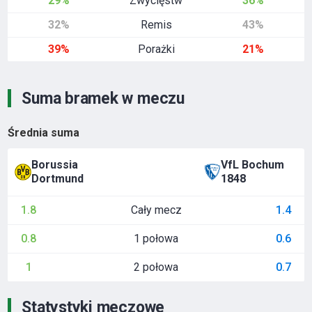
29%
Zwycięstw
36%
32%
Remis
43%
39%
Porażki
21%
Suma bramek w meczu
Średnia suma
Borussia
VfL Bochum
Dortmund
1848
Cały mecz
1.8
1.4
1 połowa
0.8
0.6
2 połowa
1
0.7
Statystyki meczowe