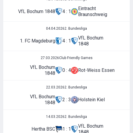
Eintracht
VfL Bochum 1848
4 : 1
Braunschweig
04.04.2026
2. Bundesliga
VfL Bochum
1. FC Magdeburg
4 : 1
1848
27.03.2026
Club Friendly Games
VfL Bochum
0 : 4
Rot-Weiss Essen
1848
22.03.2026
2. Bundesliga
VfL Bochum
2 : 3
Holstein Kiel
1848
14.03.2026
2. Bundesliga
VfL Bochum
Hertha BSC
1 : 1
1848