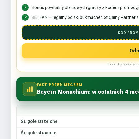
Bonus powitalny dla nowych graczy z kodem promoc
BETFAN — legalny polski bukmacher, oficjalny Partner s
KOD PROM
Odb
Hazard wiąże się z 
FAKT PRZED MECZEM
Bayern Monachium: w ostatnich 4 me
Śr. gole strzelone
Śr. gole stracone