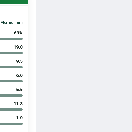
 Monachium
63%
19.8
9.5
6.0
5.5
11.3
1.0