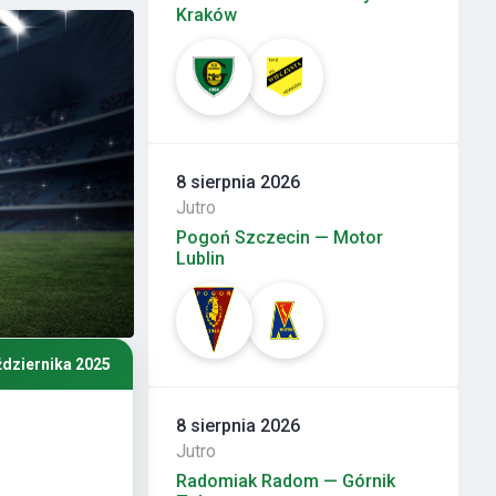
Kraków
8 sierpnia 2026
Jutro
Pogoń Szczecin — Motor
Lublin
ździernika 2025
8 sierpnia 2026
Jutro
Radomiak Radom — Górnik