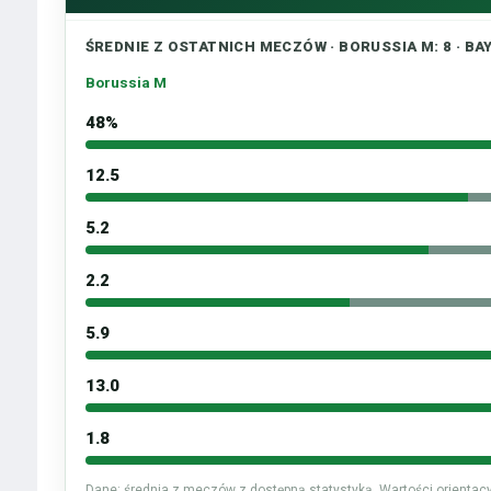
ŚREDNIE Z OSTATNICH MECZÓW · BORUSSIA M: 8 · B
Borussia M
48%
12.5
5.2
2.2
5.9
13.0
1.8
Dane: średnia z meczów z dostępną statystyką. Wartości orientacy