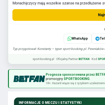
Monachijczycy mają wszelkie szanse na przedłużenie sw
Naj
WhatsApp
Te
Typ przygotował: Konstanty — typer sport-booking.pl. Pewniaków 
sport-booking.pl · Oficjalny Partner
BETFAN
· Kod
SPO
Prognoza sponsorowana przez BETF
promocyjny
SPORTBOOKING
.
18+. Hazard wiąże się z ryzykiem uzależnieni
INFORMACJE O MECZU I STATYSTYKI