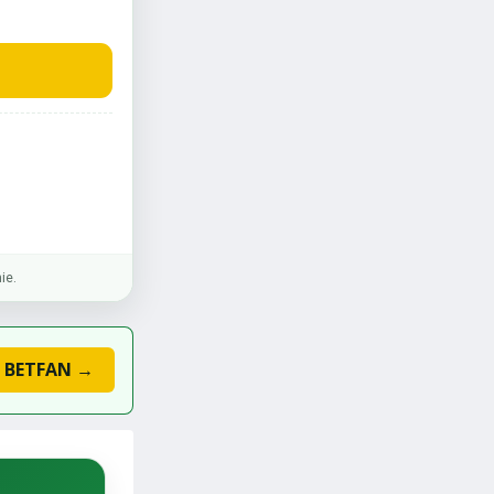
ie.
w BETFAN →