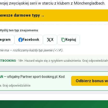
ojej zwycięskiej serii w starciu z klubem z Mönchengladbach.
nowsze darmowe typy →
Wyślij ten typ znajomemu
legram
Facebook
X
Kopiuj
nie ma — rozliczamy każdy typ jawnie (✓/✗).
RTBOOKING
· 18+. Hazard wiąże się z ryzykiem uzależnienia. Graj odpowiedzialn
AN
— oficjalny Partner sport-booking.pl. Kod
Odbierz bonus 
a. Graj odpowiedzialnie.