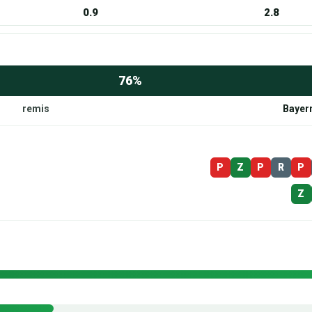
0.9
2.8
76%
remis
Bayer
P
Z
P
R
P
Z