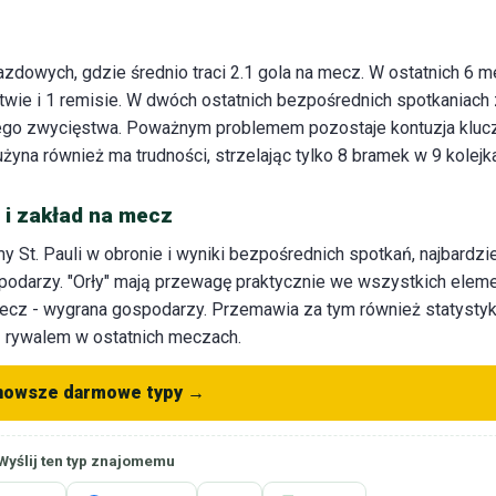
owych, gdzie średnio traci 2.1 gola na mecz. W ostatnich 6 
wie i 1 remisie. W dwóch ostatnich bezpośrednich spotkaniach 
 żadnego zwycięstwa. Poważnym problemem pozostaje kontuzja kl
yna również ma trudności, strzelając tylko 8 bramek w 9 kolejk
a i zakład na mecz
 St. Pauli w obronie i wyniki bezpośrednich spotkań, najbardzie
arzy. "Orły" mają przewagę praktycznie we wszystkich elemen
mecz - wygrana gospodarzy. Przemawia za tym również statysty
z rywalem w ostatnich meczach.
nowsze darmowe typy →
Wyślij ten typ znajomemu