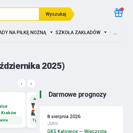
Wyszukaj
ADY NA PIŁKĘ NOŻNĄ
SZKOŁA ZAKŁADÓW
...
aździernika 2025)
‹
›
Darmowe prognozy
Jutro, 17:30
Jutro, 20:15
wice
Pogoń Szczecin
Korona Kielce
a Kraków
Motor Lublin
Legia Warszawa
8 sierpnia 2026
owice
Typ: Motor Lublin
Typ: Legia Warszawa
Jutro
GKS Katowice — Wieczysta