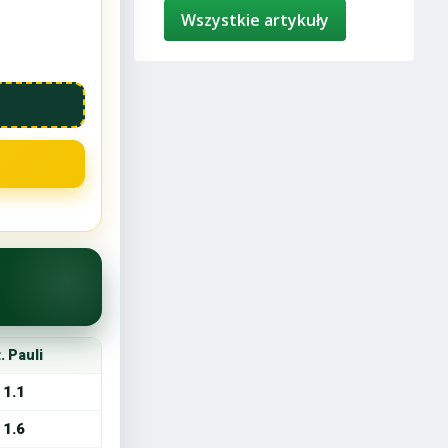
Wszystkie artykuły
. Pauli
1.1
1.6