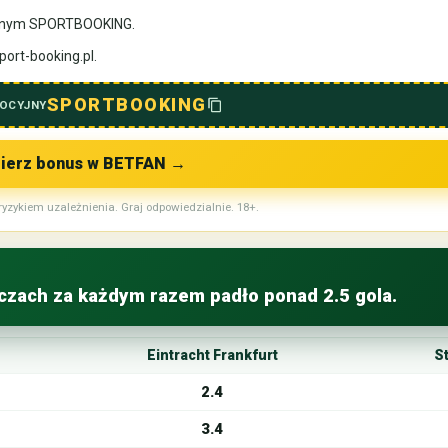
yjnym SPORTBOOKING.
port-booking.pl.
SPORTBOOKING
OCYJNY
ierz bonus w BETFAN
→
ryzykiem uzależnienia. Graj odpowiedzialnie. 18+.
eczach za każdym razem padło ponad 2.5 gola.
Eintracht Frankfurt
St
2.4
3.4