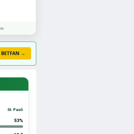
ie.
w BETFAN →
St. Pauli
53%