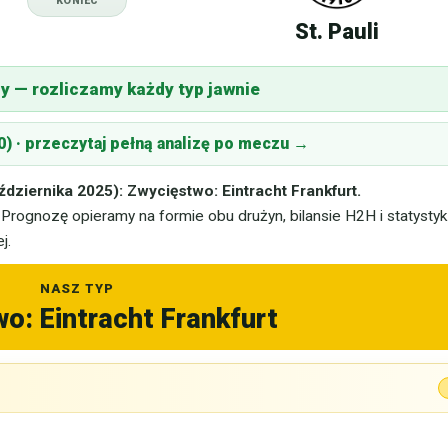
KONIEC
St. Pauli
ny — rozliczamy każdy typ jawnie
0) · przeczytaj pełną analizę po meczu →
aździernika 2025): Zwycięstwo: Eintracht Frankfurt.
 Prognozę opieramy na formie obu drużyn, bilansie H2H i statysty
j.
NASZ TYP
o: Eintracht Frankfurt