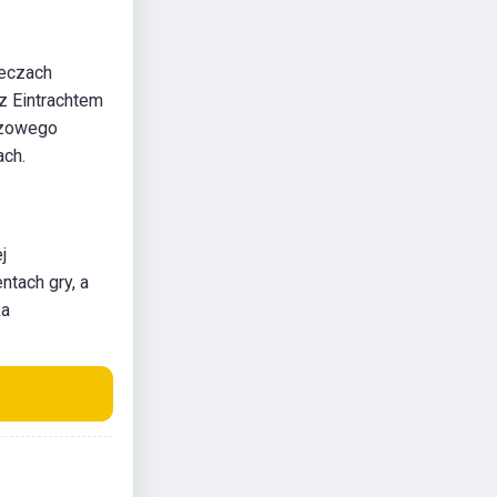
meczach
z Eintrachtem
uczowego
ach.
j
tach gry, a
ka