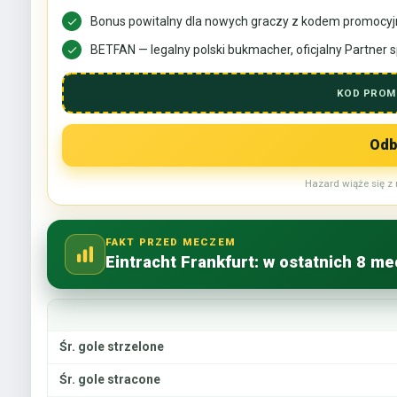
Bonus powitalny dla nowych graczy z kodem promoc
BETFAN — legalny polski bukmacher, oficjalny Partner s
KOD PROM
Odb
Hazard wiąże się z 
FAKT PRZED MECZEM
Eintracht Frankfurt: w ostatnich 8 m
Śr. gole strzelone
Śr. gole stracone