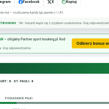
legram
Facebook
X
Kopiuj
nie ma — rozliczamy każdy typ jawnie (✓/✗).
RTBOOKING
· 18+. Hazard wiąże się z ryzykiem uzależnienia. Graj odpowiedzialn
AN
— oficjalny Partner sport-booking.pl. Kod
Odbierz bonus 
a. Graj odpowiedzialnie.
: 8 · ST. PAULI: 8
POSIADANIE PIŁKI