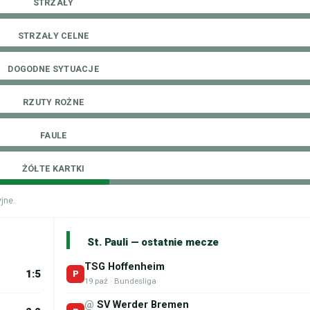
STRZAŁY
STRZAŁY CELNE
DOGODNE SYTUACJE
RZUTY ROŻNE
FAULE
ŻÓŁTE KARTKI
jne.
St. Pauli — ostatnie mecze
TSG Hoffenheim
1:5
P
19 paź · Bundesliga
@
SV Werder Bremen