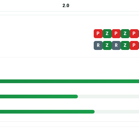
2.0
P
Z
P
Z
P
R
Z
R
Z
P