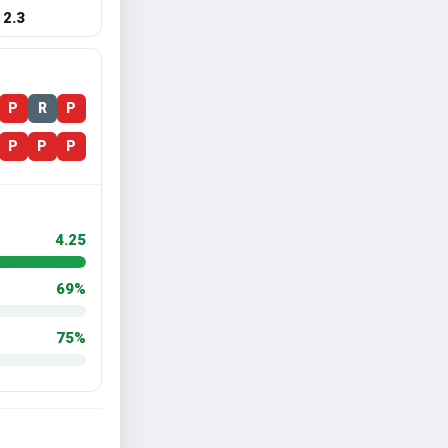
2.3
P
R
P
P
P
P
4.25
69%
75%