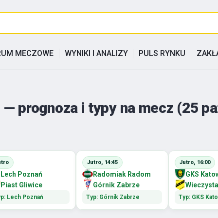
RUM MECZOWE
WYNIKI I ANALIZY
PULS RYNKU
ZAKŁ
li — prognoza i typy na mecz (25 p
utro
Jutro, 14:45
Jutro, 16:00
Lech Poznań
Radomiak Radom
GKS Kato
Piast Gliwice
Górnik Zabrze
Wieczyst
p: Lech Poznań
Typ: Górnik Zabrze
Typ: GKS Kat