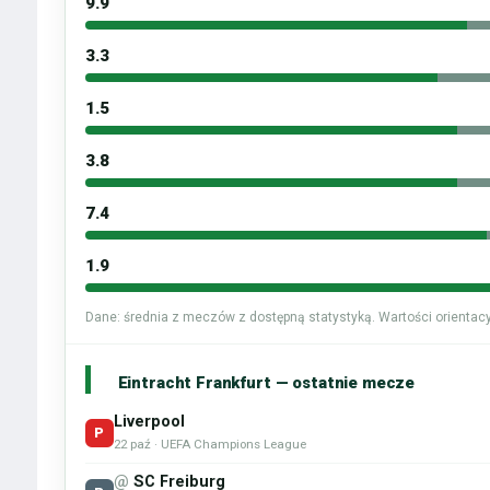
9.9
3.3
1.5
3.8
7.4
1.9
Dane: średnia z meczów z dostępną statystyką. Wartości orientacy
Eintracht Frankfurt — ostatnie mecze
Liverpool
P
22 paź · UEFA Champions League
@
SC Freiburg