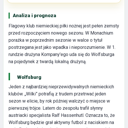
Analiza i prognoza
Flagowy klub niemieckiej piłki nożnej jest pełen zemsty
przed rozpoczęciem nowego sezonu. W Monachium
porażka w poprzednim sezonie w walce o tytuł
postrzegana jest jako wpadka i nieporozumienie. W 1.
rundzie drużyna Kompany'ego uda się do Wolfsburga
na pojedynek z twardą lokalną drużyną.
Wolfsburg
Jeden z najbardziej nieprzewidywalnych niemieckich
klubów. „Wilki” potrafią z trudem przetrwać jeden
sezon w elicie, by rok później walczyć o miejsce w
pierwszej trójce. Latem do zespołu trafił słynny
austriacki specjalista Ralf Hassenhutl. Oznacza to, że
Wolfsburg będzie grał aktywny futbol z naciskiem na