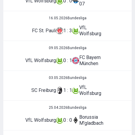
VfL Wolfsburg
0 : 0
07
16.05.2026
Bundesliga
VfL
FC St. Pauli
1 : 3
Wolfsburg
09.05.2026
Bundesliga
FC Bayern
VfL Wolfsburg
0 : 1
München
03.05.2026
Bundesliga
VfL
SC Freiburg
1 : 1
Wolfsburg
25.04.2026
Bundesliga
Borussia
VfL Wolfsburg
0 : 0
M'gladbach