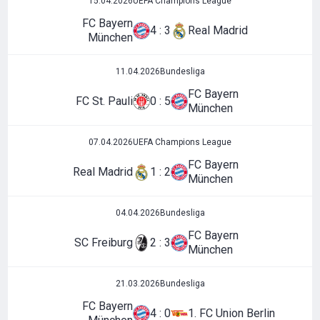
15.04.2026
UEFA Champions League
FC Bayern
4 : 3
Real Madrid
München
11.04.2026
Bundesliga
FC Bayern
FC St. Pauli
0 : 5
München
07.04.2026
UEFA Champions League
FC Bayern
Real Madrid
1 : 2
München
04.04.2026
Bundesliga
FC Bayern
SC Freiburg
2 : 3
München
21.03.2026
Bundesliga
FC Bayern
4 : 0
1. FC Union Berlin