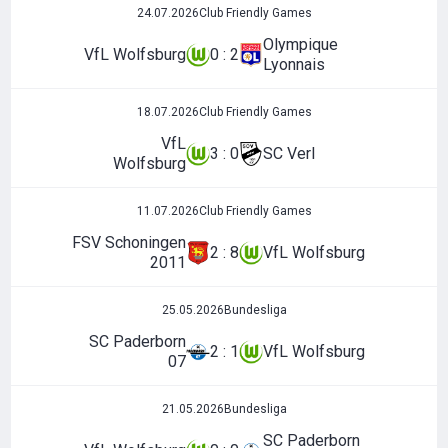
24.07.2026
Club Friendly Games
Olympique
VfL Wolfsburg
0 : 2
Lyonnais
18.07.2026
Club Friendly Games
VfL
3 : 0
SC Verl
Wolfsburg
11.07.2026
Club Friendly Games
FSV Schoningen
2 : 8
VfL Wolfsburg
2011
25.05.2026
Bundesliga
SC Paderborn
2 : 1
VfL Wolfsburg
07
21.05.2026
Bundesliga
SC Paderborn