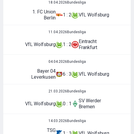
18.04.2026
Bundesliga
1. FC Union
1 : 2
VfL Wolfsburg
Berlin
11.04.2026
Bundesliga
Eintracht
VfL Wolfsburg
1 : 2
Frankfurt
04.04.2026
Bundesliga
Bayer 04
6 : 3
VfL Wolfsburg
Leverkusen
21.03.2026
Bundesliga
SV Werder
VfL Wolfsburg
0 : 1
Bremen
14.03.2026
Bundesliga
TSG
1 : 1
VfL Wolfsburg