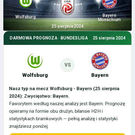
Bayern
Wolfsburg
Monachium
25 sierpnia 2024
DARMOWA PROGNOZA · BUNDESLIGA
25 sierpnia 2024
VS
Wolfsburg
Bayern
Nasz typ na mecz Wolfsburg - Bayern (25 sierpnia
2024): Zwycięstwo: Bayern.
Faworytem według naszej analizy jest Bayern. Prognozę
opieramy na formie obu drużyn, bilansie H2H i
statystykach bramkowych — pełną analizę i statystyki
znajdziesz poniżej.