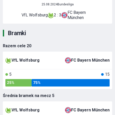
25.08.2024
Bundesliga
FC Bayern
VfL Wolfsburg
2 : 3
München
Bramki
Razem cele
20
VfL Wolfsburg
FC Bayern München
5
15
25%
75%
Średnia bramek na mecz
5
VfL Wolfsburg
FC Bayern München