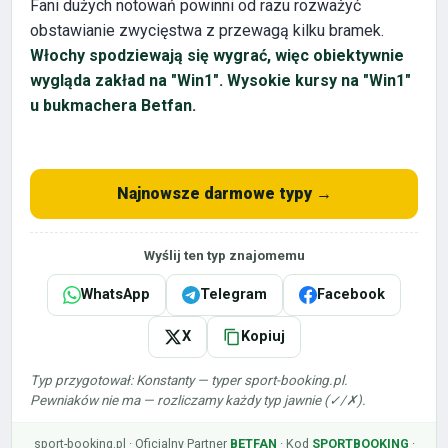
Fani dużych notowań powinni od razu rozważyć
obstawianie zwycięstwa z przewagą kilku bramek.
Włochy spodziewają się wygrać, więc obiektywnie
wygląda zakład na "Win1". Wysokie kursy na "Win1"
u bukmachera
Betfan
.
Najnowsze darmowe typy →
Wyślij ten typ znajomemu
WhatsApp
Telegram
Facebook
X
Kopiuj
Typ przygotował: Konstanty — typer sport-booking.pl.
Pewniaków nie ma — rozliczamy każdy typ jawnie (✓/✗).
sport-booking.pl · Oficjalny Partner
BETFAN
· Kod
SPORTBOOKING
·