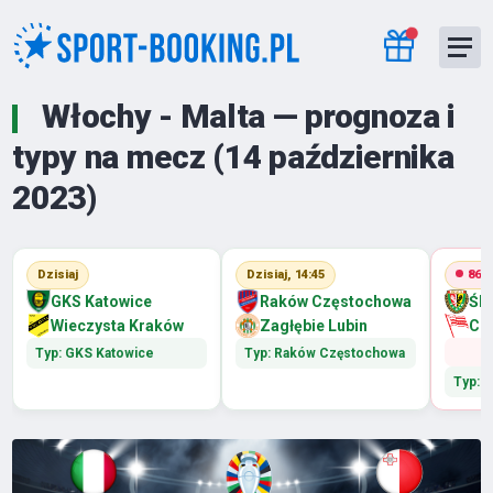
Włochy - Malta — prognoza i
typy na mecz (14 października
2023)
Dzisiaj
Dzisiaj, 14:45
86'
GKS Katowice
Raków Częstochowa
Śl
Wieczysta Kraków
Zagłębie Lubin
Cr
Typ: GKS Katowice
Typ: Raków Częstochowa
Typ: 