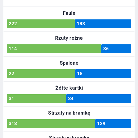
Faule
222
183
Rzuty rożne
114
36
Spalone
22
18
Żółte kartki
31
34
Strzały na bramkę
318
129
Strzały w bramkę