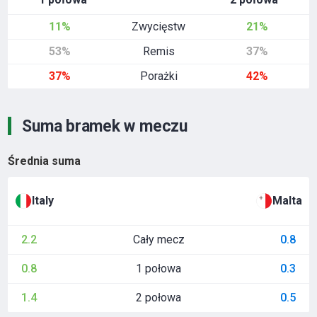
11%
Zwycięstw
21%
53%
Remis
37%
37%
Porażki
42%
Suma bramek w meczu
Średnia suma
Italy
Malta
Cały mecz
2.2
0.8
1 połowa
0.8
0.3
2 połowa
1.4
0.5