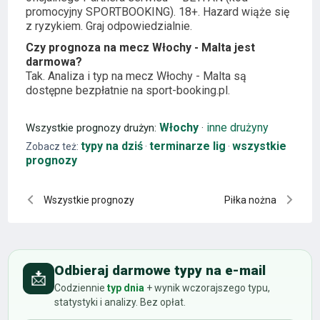
promocyjny SPORTBOOKING). 18+. Hazard wiąże się
z ryzykiem. Graj odpowiedzialnie.
Czy prognoza na mecz Włochy - Malta jest
darmowa?
Tak. Analiza i typ na mecz Włochy - Malta są
dostępne bezpłatnie na sport-booking.pl.
Włochy
inne drużyny
Wszystkie prognozy drużyn:
·
typy na dziś
terminarze lig
wszystkie
Zobacz też:
·
·
prognozy
Wszystkie prognozy
Piłka nożna
Odbieraj darmowe typy na e-mail
📩
Codziennie
typ dnia
+ wynik wczorajszego typu,
statystyki i analizy. Bez opłat.