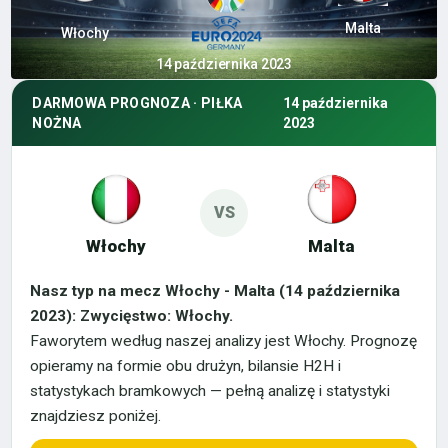
Malta
Włochy
14 października 2023
DARMOWA PROGNOZA · PIŁKA
14 października
NOŻNA
2023
VS
Włochy
Malta
Nasz typ na mecz Włochy - Malta (14 października
2023): Zwycięstwo: Włochy.
Faworytem według naszej analizy jest Włochy. Prognozę
opieramy na formie obu drużyn, bilansie H2H i
statystykach bramkowych — pełną analizę i statystyki
znajdziesz poniżej.