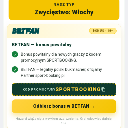
NASZ TYP
Zwycięstwo: Włochy
BONUS · 18+
BETFAN — bonus powitalny
Bonus powitalny dla nowych graczy z kodem
promocyjnym SPORTBOOKING.
BETFAN — legalny polski bukmacher, oficjalny
Partner sport-booking.pl.
SPORTBOOKING
KOD PROMOCYJNY
Odbierz bonus w BETFAN
→
Hazard wiąże się z ryzykiem uzależnienia. Graj odpowiedzialnie.
18+.