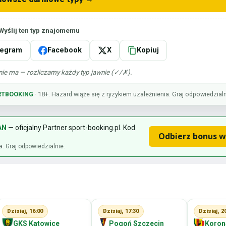
Wyślij ten typ znajomemu
legram
Facebook
X
Kopiuj
nie ma — rozliczamy każdy typ jawnie (✓/✗).
RTBOOKING
· 18+. Hazard wiąże się z ryzykiem uzależnienia. Graj odpowiedzialn
AN
— oficjalny Partner sport-booking.pl. Kod
Odbierz bonus 
a. Graj odpowiedzialnie.
Dzisiaj, 16:00
Dzisiaj, 17:30
Dzisiaj, 2
GKS Katowice
Pogoń Szczecin
Koron