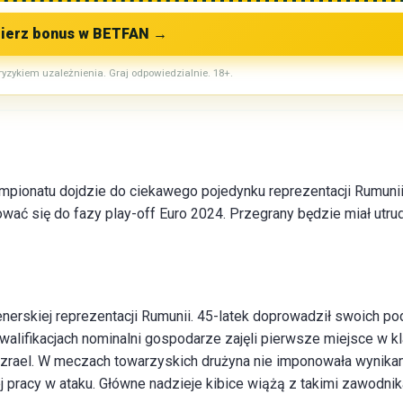
ierz bonus w BETFAN
→
ryzykiem uzależnienia. Graj odpowiedzialnie. 18+.
pionatu dojdzie do ciekawego pojedynku reprezentacji Rumunii 
ować się do fazy play-off Euro 2024. Przegrany będzie miał utrud
erskiej reprezentacji Rumunii. 45-latek doprowadził swoich p
lifikacjach nominalni gospodarze zajęli pierwsze miejsce w kla
 Izrael. W meczach towarzyskich drużyna nie imponowała wynikam
ej pracy w ataku. Główne nadzieje kibice wiążą z takimi zawodnik