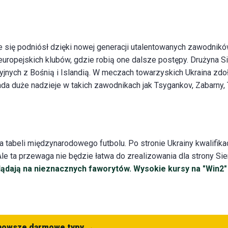
ie się podniósł dzięki nowej generacji utalentowanych zawodnikó
ropejskich klubów, gdzie robią one dalsze postępy. Drużyna Si
yjnych z Bośnią i Islandią. W meczach towarzyskich Ukraina zdo
da duże nadzieje w takich zawodnikach jak Tsygankov, Zabarny, 
 tabeli międzynarodowego futbolu. Po stronie Ukrainy kwalifika
le ta przewaga nie będzie łatwa do zrealizowania dla strony Sie
ądają na nieznacznych faworytów. Wysokie kursy na "Win2
"
nowsze darmowe typy →