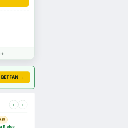
ie.
w BETFAN →
‹
›
0:15
Jutro
Przerwa
a Kielce
GKS Katowice
Radomiak Rad