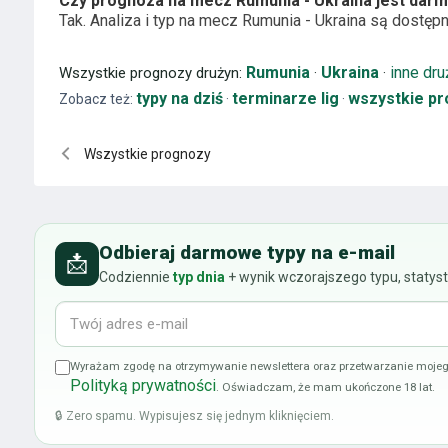
Czy prognoza na mecz Rumunia - Ukraina jest dar
Tak. Analiza i typ na mecz Rumunia - Ukraina są dostępn
Rumunia
Ukraina
inne dru
Wszystkie prognozy drużyn:
·
·
typy na dziś
terminarze lig
wszystkie p
Zobacz też:
·
·
Wszystkie prognozy
Odbieraj darmowe typy na e-mail
📩
Codziennie
typ dnia
+ wynik wczorajszego typu, statystyk
Wyrażam zgodę na otrzymywanie newslettera oraz przetwarzanie mojeg
Polityką prywatności
. Oświadczam, że mam ukończone 18 lat.
🔒 Zero spamu. Wypisujesz się jednym kliknięciem.