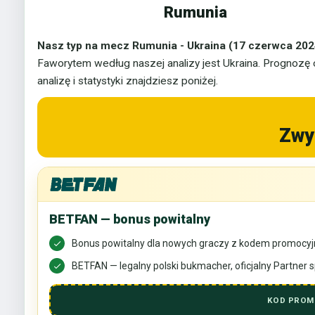
Rumunia
Nasz typ na mecz Rumunia - Ukraina (17 czerwca 2024
Faworytem według naszej analizy jest Ukraina. Prognozę 
analizę i statystyki znajdziesz poniżej.
Zwy
BETFAN — bonus powitalny
Bonus powitalny dla nowych graczy z kodem promoc
BETFAN — legalny polski bukmacher, oficjalny Partner s
KOD PROM