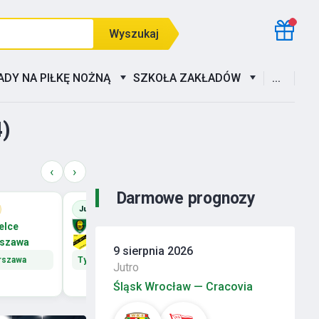
Wyszukaj
ADY NA PIŁKĘ NOŻNĄ
SZKOŁA ZAKŁADÓW
...
)
‹
›
Darmowe prognozy
Jutro
Przerwa
elce
GKS Katowice
Radomiak Radom
rszawa
Wieczysta Kraków
Górnik Zabrze
9 sierpnia 2026
0 : 2
rszawa
Typ: GKS Katowice
Jutro
Typ: Górnik Zabrze
Śląsk Wrocław — Cracovia