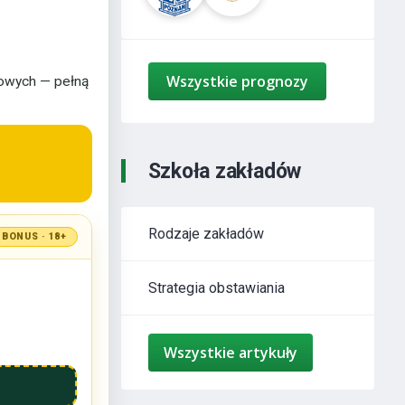
Wszystkie prognozy
kowych — pełną
Szkoła zakładów
Rodzaje zakładów
BONUS · 18+
Strategia obstawiania
Wszystkie artykuły