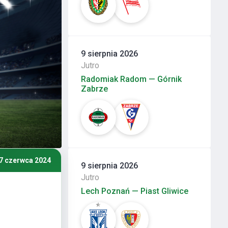
9 sierpnia 2026
Jutro
Radomiak Radom — Górnik
Zabrze
7 czerwca 2024
9 sierpnia 2026
Jutro
Lech Poznań — Piast Gliwice