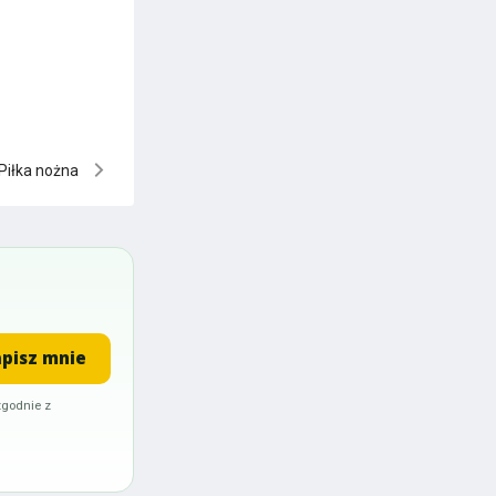
Piłka nożna
zgodnie z