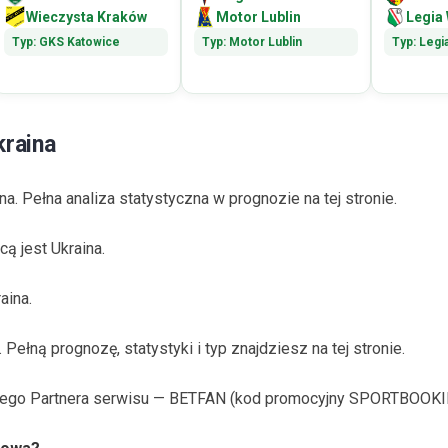
Wieczysta Kraków
Motor Lublin
Legia
Typ: GKS Katowice
Typ: Motor Lublin
Typ: Legi
kraina
a. Pełna analiza statystyczna w prognozie na tej stronie.
ą jest Ukraina.
aina.
ełną prognozę, statystyki i typ znajdziesz na tej stronie.
alnego Partnera serwisu — BETFAN (kod promocyjny SPORTBOOKI