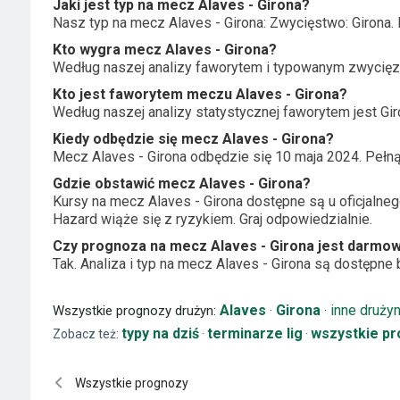
Jaki jest typ na mecz Alaves - Girona?
Nasz typ na mecz Alaves - Girona: Zwycięstwo: Girona. P
Kto wygra mecz Alaves - Girona?
Według naszej analizy faworytem i typowanym zwycięzc
Kto jest faworytem meczu Alaves - Girona?
Według naszej analizy statystycznej faworytem jest Gir
Kiedy odbędzie się mecz Alaves - Girona?
Mecz Alaves - Girona odbędzie się 10 maja 2024. Pełną p
Gdzie obstawić mecz Alaves - Girona?
Kursy na mecz Alaves - Girona dostępne są u oficjal
Hazard wiąże się z ryzykiem. Graj odpowiedzialnie.
Czy prognoza na mecz Alaves - Girona jest darmo
Tak. Analiza i typ na mecz Alaves - Girona są dostępne 
Alaves
Girona
inne druży
Wszystkie prognozy drużyn:
·
·
typy na dziś
terminarze lig
wszystkie p
Zobacz też:
·
·
Wszystkie prognozy