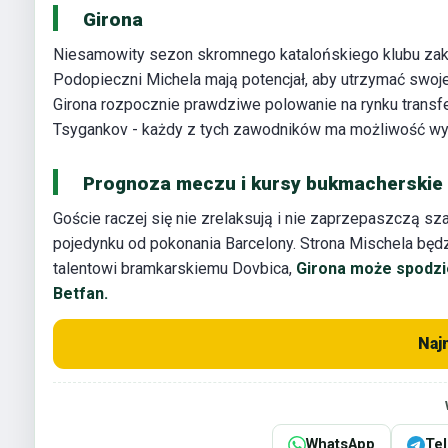
Girona
Niesamowity sezon skromnego katalońskiego klubu zakoń
Podopieczni Michela mają potencjał, aby utrzymać swoje 
Girona rozpocznie prawdziwe polowanie na rynku transfe
Tsygankov - każdy z tych zawodników ma możliwość wyb
Prognoza meczu i kursy bukmacherskie
Goście raczej się nie zrelaksują i nie zaprzepaszczą 
pojedynku od pokonania Barcelony. Strona Mischela będz
talentowi bramkarskiemu Dovbica,
Girona może spodzie
Betfan
.
Naj
WhatsApp
Te