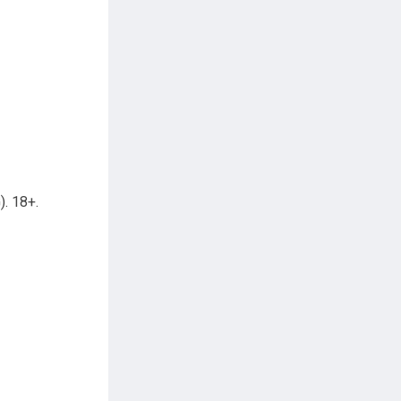
. 18+.