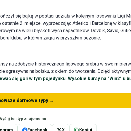
czył się bajką w postaci udziału w kolejnym losowaniu Ligi Mi
ostatnie 2. miejsce, wyprzedzając Atletico i Barcelonę w klasyfi
rowym na wielu błyskotliwych napastników. Dovbik, Savio, Gutie
oru klubu, w którym zagra w przyszłym sezonie.
szansy na zdobycie historycznego ligowego srebra w swoim pie
ie agresywna na boisku, z okiem do tworzenia. Dzięki aktywnym
wać się goli w tym pojedynku. Wysokie kursy na "Win2" u 
nowsze darmowe typy →
Wyślij ten typ znajomemu
legram
Facebook
X
Kopiuj