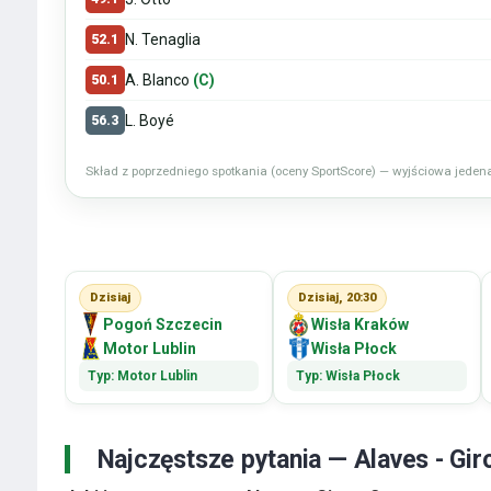
N. Tenaglia
52.1
A. Blanco
(C)
50.1
L. Boyé
56.3
Skład z poprzedniego spotkania (oceny SportScore) — wyjściowa jeden
Dzisiaj
Dzisiaj, 20:30
Pogoń Szczecin
Wisła Kraków
Motor Lublin
Wisła Płock
Typ: Motor Lublin
Typ: Wisła Płock
Najczęstsze pytania — Alaves - Gir