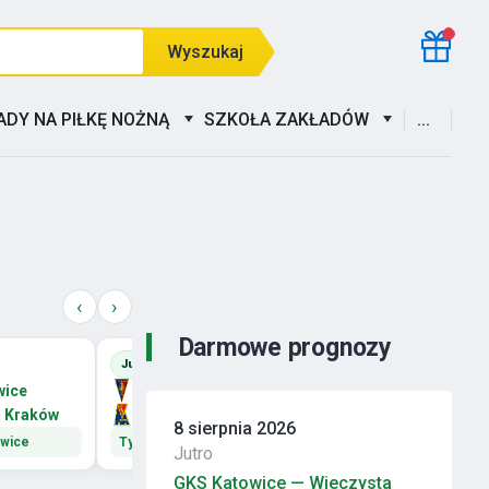
Wyszukaj
ADY NA PIŁKĘ NOŻNĄ
SZKOŁA ZAKŁADÓW
...
‹
›
Darmowe prognozy
Jutro, 17:30
Jutro, 20:15
wice
Pogoń Szczecin
Korona Kielce
a Kraków
Motor Lublin
Legia Warszawa
8 sierpnia 2026
owice
Typ: Motor Lublin
Typ: Legia Warszawa
Jutro
GKS Katowice — Wieczysta