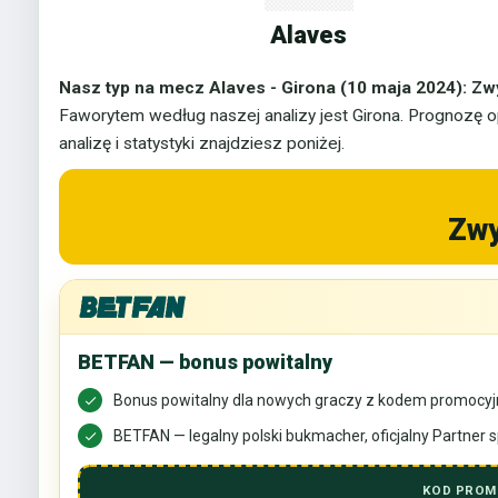
Alaves
Nasz typ na mecz Alaves - Girona (10 maja 2024): Zw
Faworytem według naszej analizy jest Girona. Prognozę o
analizę i statystyki znajdziesz poniżej.
Zwy
BETFAN — bonus powitalny
Bonus powitalny dla nowych graczy z kodem promoc
BETFAN — legalny polski bukmacher, oficjalny Partner s
KOD PROM