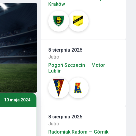
Kraków
8 sierpnia 2026
Jutro
Pogoń Szczecin — Motor
Lublin
10 maja 2024
8 sierpnia 2026
Jutro
Radomiak Radom — Górnik