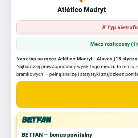
Atlético Madryt
✗ Typ nietrafi
Mecz rozliczony (1:
Nasz typ na mecz Atlético Madryt - Alaves (18 styczn
Najbardziej prawdopodobny wynik tego meczu to remis. Pr
bramkowych — pełną analizę i statystyki znajdziesz poniże
BETFAN — bonus powitalny