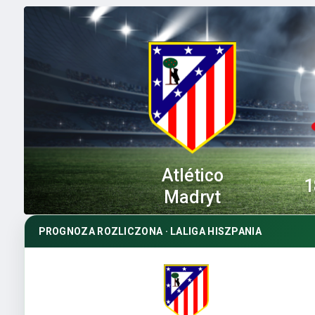
Atlético
1
Madryt
PROGNOZA ROZLICZONA · LALIGA HISZPANIA