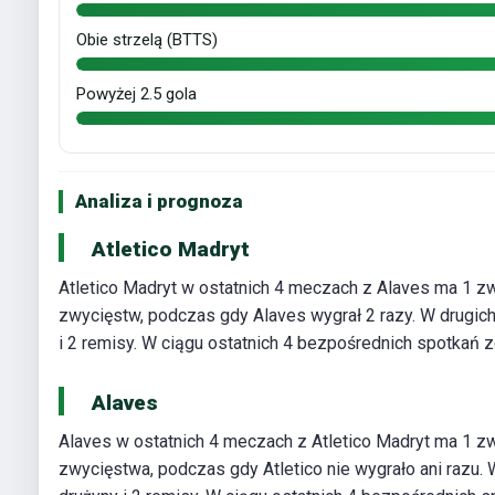
Obie strzelą (BTTS)
Powyżej 2.5 gola
Analiza i prognoza
Atletico Madryt
Atletico Madryt w ostatnich 4 meczach z Alaves ma 1 zw
zwycięstw, podczas gdy Alaves wygrał 2 razy. W drugich
i 2 remisy. W ciągu ostatnich 4 bezpośrednich spotkań ze
Alaves
Alaves w ostatnich 4 meczach z Atletico Madryt ma 1 zw
zwycięstwa, podczas gdy Atletico nie wygrało ani razu. 