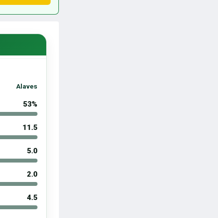
Alaves
53%
11.5
5.0
2.0
4.5