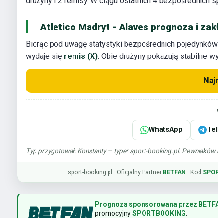
drużyny i 2 remisy. W ciągu ostatnich 4 bezpośrednich s
Atletico Madryt - Alaves prognoza i za
Biorąc pod uwagę statystyki bezpośrednich pojedynków
wydaje się
remis (X)
. Obie drużyny pokazują stabilne 
Naj
WhatsApp
Te
Typ przygotował: Konstanty — typer sport-booking.pl. Pewniaków 
sport-booking.pl · Oficjalny Partner
BETFAN
· Kod
SPO
Prognoza sponsorowana przez BETF
promocyjny
SPORTBOOKING
.