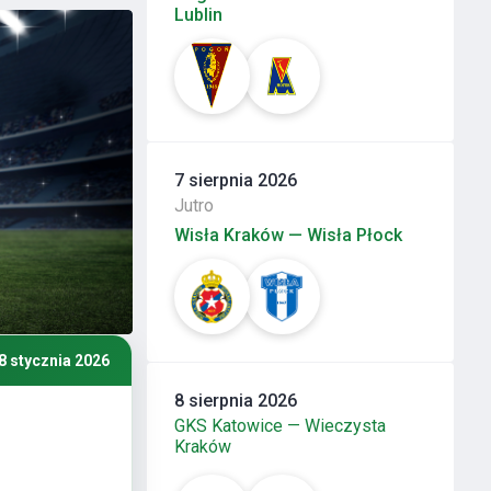
Lublin
7 sierpnia 2026
Jutro
Wisła Kraków — Wisła Płock
8 stycznia 2026
8 sierpnia 2026
GKS Katowice — Wieczysta
Kraków