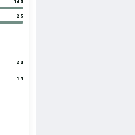
14.0
2.5
2:0
1:3