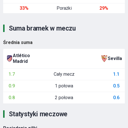
33%
Porażki
29%
Suma bramek w meczu
Średnia suma
Atlético
Sevilla
Madrid
Cały mecz
1.7
1.1
1 połowa
0.9
0.5
2 połowa
0.8
0.6
Statystyki meczowe