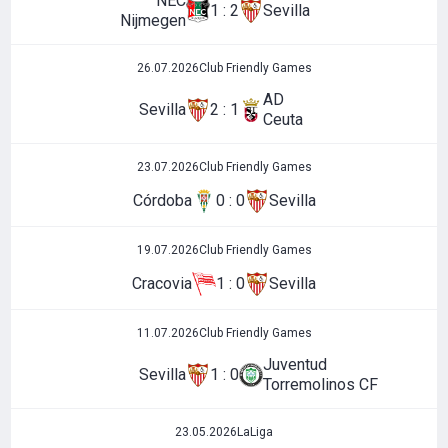
NEC
1 : 2
Sevilla
Nijmegen
26.07.2026
Club Friendly Games
AD
Sevilla
2 : 1
Ceuta
23.07.2026
Club Friendly Games
Córdoba
0 : 0
Sevilla
19.07.2026
Club Friendly Games
Cracovia
1 : 0
Sevilla
11.07.2026
Club Friendly Games
Juventud
Sevilla
1 : 0
Torremolinos CF
23.05.2026
LaLiga