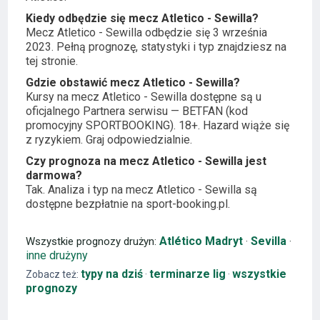
Kiedy odbędzie się mecz Atletico - Sewilla?
Mecz Atletico - Sewilla odbędzie się 3 września
2023. Pełną prognozę, statystyki i typ znajdziesz na
tej stronie.
Gdzie obstawić mecz Atletico - Sewilla?
Kursy na mecz Atletico - Sewilla dostępne są u
oficjalnego Partnera serwisu — BETFAN (kod
promocyjny SPORTBOOKING). 18+. Hazard wiąże się
z ryzykiem. Graj odpowiedzialnie.
Czy prognoza na mecz Atletico - Sewilla jest
darmowa?
Tak. Analiza i typ na mecz Atletico - Sewilla są
dostępne bezpłatnie na sport-booking.pl.
Atlético Madryt
Sevilla
Wszystkie prognozy drużyn:
·
·
inne drużyny
typy na dziś
terminarze lig
wszystkie
Zobacz też:
·
·
prognozy