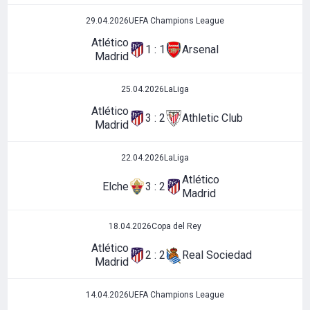
29.04.2026
UEFA Champions League
Atlético
1 : 1
Arsenal
Madrid
25.04.2026
LaLiga
Atlético
3 : 2
Athletic Club
Madrid
22.04.2026
LaLiga
Atlético
Elche
3 : 2
Madrid
18.04.2026
Copa del Rey
Atlético
2 : 2
Real Sociedad
Madrid
14.04.2026
UEFA Champions League