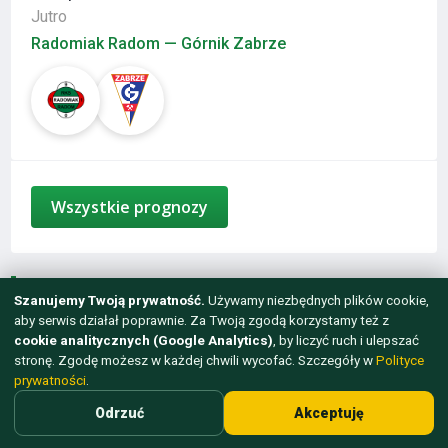
Jutro
Radomiak Radom — Górnik Zabrze
Wszystkie prognozy
Szkoła zakładów
Szanujemy Twoją prywatność.
Używamy niezbędnych plików cookie,
aby serwis działał poprawnie. Za Twoją zgodą korzystamy też z
cookie analitycznych (Google Analytics)
, by liczyć ruch i ulepszać
Rodzaje zakładów
stronę. Zgodę możesz w każdej chwili wycofać. Szczegóły w
Polityce
prywatności
.
Odrzuć
Akceptuję
Strategia obstawiania