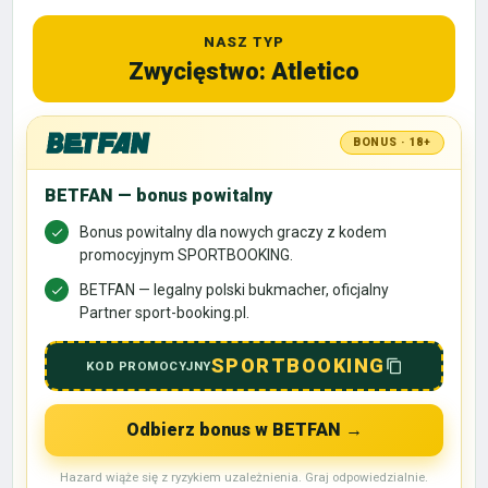
NASZ TYP
Zwycięstwo: Atletico
BONUS · 18+
BETFAN — bonus powitalny
Bonus powitalny dla nowych graczy z kodem
promocyjnym SPORTBOOKING.
BETFAN — legalny polski bukmacher, oficjalny
Partner sport-booking.pl.
SPORTBOOKING
KOD PROMOCYJNY
Odbierz bonus w BETFAN
→
Hazard wiąże się z ryzykiem uzależnienia. Graj odpowiedzialnie.