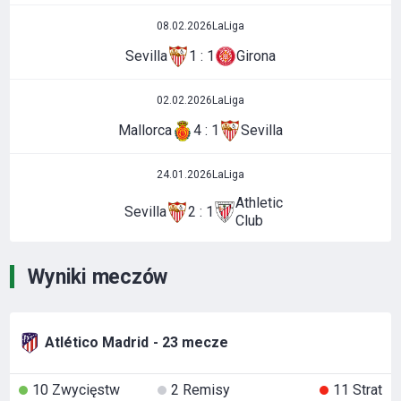
08.02.2026
LaLiga
Sevilla
1 : 1
Girona
02.02.2026
LaLiga
Mallorca
4 : 1
Sevilla
24.01.2026
LaLiga
Athletic
Sevilla
2 : 1
Club
Wyniki meczów
Atlético Madrid
- 23 mecze
10 Zwycięstw
2 Remisy
11 Strat