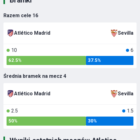
Bramki
Razem cele
16
Atlético Madrid
Sevilla
10
6
62.5%
37.5%
Średnia bramek na mecz
4
Atlético Madrid
Sevilla
2.5
1.5
50%
30%