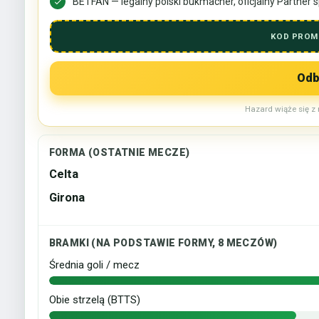
BETFAN — legalny polski bukmacher, oficjalny Partner s
KOD PROM
Odb
Hazard wiąże się z 
FORMA (OSTATNIE MECZE)
Celta
Girona
BRAMKI (NA PODSTAWIE FORMY, 8 MECZÓW)
Średnia goli / mecz
Obie strzelą (BTTS)