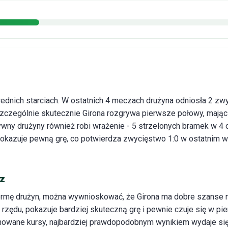
ednich starciach. W ostatnich 4 meczach drużyna odniosła 2 zwy
Szczególnie skutecznie Girona rozgrywa pierwsze połowy, mając
wny drużyny również robi wrażenie - 5 strzelonych bramek w 4 o
pokazuje pewną grę, co potwierdza zwycięstwo 1:0 w ostatnim
cz
 formę drużyn, można wywnioskować, że Girona ma dobre szanse
 rzędu, pokazuje bardziej skuteczną grę i pewnie czuje się w pi
nowane kursy, najbardziej prawdopodobnym wynikiem wydaje się