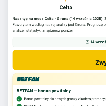
Celta
Nasz typ na mecz Celta - Girona (14 września 2025): 
Faworytem według naszej analizy jest Girona. Prognozę o
analizę i statystyki znajdziesz poniżej.
🕒
14 wrześ
Zwy
BETFAN — bonus powitalny
Bonus powitalny dla nowych graczy z kodem promoc