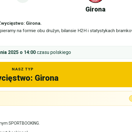
Girona
Zwycięstwo: Girona.
pieramy na formie obu drużyn, bilansie H2H i statystykach bramk
nia 2025 o 14:00
czasu polskiego
NASZ TYP
cięstwo: Girona
yjnym SPORTBOOKING.