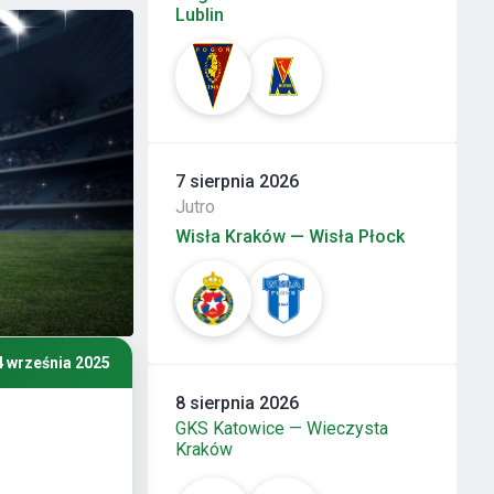
Lublin
7 sierpnia 2026
Jutro
Wisła Kraków — Wisła Płock
4 września 2025
8 sierpnia 2026
GKS Katowice — Wieczysta
Kraków