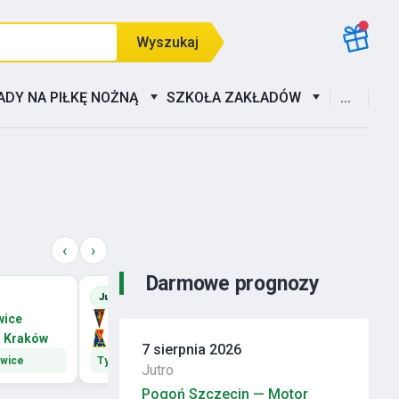
Wyszukaj
ADY NA PIŁKĘ NOŻNĄ
SZKOŁA ZAKŁADÓW
...
‹
›
Darmowe prognozy
Jutro, 17:30
Jutro, 20:15
wice
Pogoń Szczecin
Korona Kielce
a Kraków
Motor Lublin
Legia Warszawa
7 sierpnia 2026
owice
Typ: Motor Lublin
Typ: Legia Warszawa
Jutro
Pogoń Szczecin — Motor