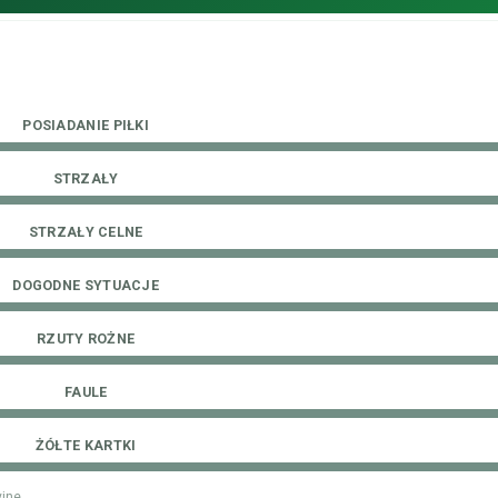
POSIADANIE PIŁKI
STRZAŁY
STRZAŁY CELNE
DOGODNE SYTUACJE
RZUTY ROŻNE
FAULE
ŻÓŁTE KARTKI
jne.