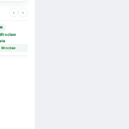
‹
›
45
Jutro, 17:30
Jutro, 20:15
 Wrocław
Lech Poznań
Jagiellonia Biał
via
Piast Gliwice
Widzew Łódź
k Wrocław
Typ: Lech Poznań
Typ: Jagiellonia Biały