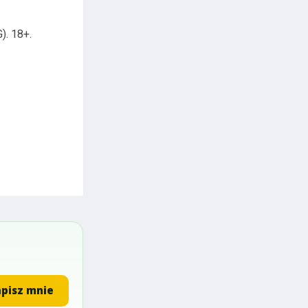
). 18+.