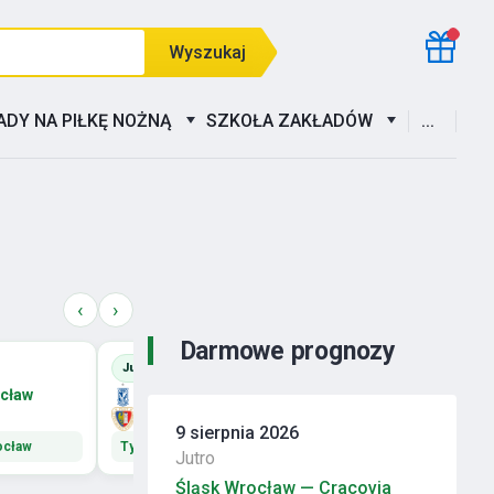
Wyszukaj
ADY NA PIŁKĘ NOŻNĄ
SZKOŁA ZAKŁADÓW
...
‹
›
Darmowe prognozy
Jutro, 17:30
Jutro, 20:15
cław
Lech Poznań
Jagiellonia Białysto
Piast Gliwice
Widzew Łódź
9 sierpnia 2026
ocław
Typ: Lech Poznań
Typ: Jagiellonia Białystok
Jutro
Śląsk Wrocław — Cracovia