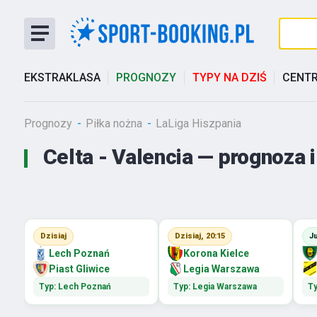
EKSTRAKLASA
PROGNOZY
TYPY NA DZIŚ
CENT
Prognozy
Piłka nożna
LaLiga Hiszpania
Celta - Valencia — prognoza 
Dzisiaj
Dzisiaj, 20:15
J
Lech Poznań
Korona Kielce
Piast Gliwice
Legia Warszawa
Typ: Lech Poznań
Typ: Legia Warszawa
Ty