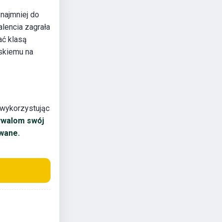
najmniej do
lencia zagrała
ać klasą
rskiemu na
 wykorzystując
rywalom swój
owane.