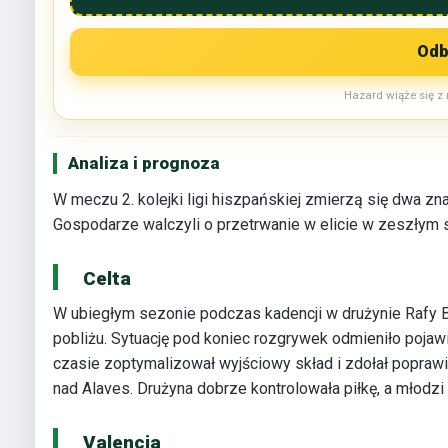
Odb
Hazard wiąże się z 
Analiza i prognoza
W meczu 2. kolejki ligi hiszpańskiej zmierzą się dwa zn
Gospodarze walczyli o przetrwanie w elicie w zeszłym s
Celta
W ubiegłym sezonie podczas kadencji w drużynie Rafy Be
pobliżu. Sytuację pod koniec rozgrywek odmieniło pojawi
czasie zoptymalizował wyjściowy skład i zdołał popra
nad Alaves. Drużyna dobrze kontrolowała piłkę, a młodzi 
Valencia