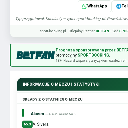
WhatsApp
Te
Typ przygotował: Konstanty — typer sport-booking.pl. Pewniaków 
sport-booking.pl · Oficjalny Partner
BETFAN
· Kod
SPO
Prognoza sponsorowana przez BETF
promocyjny
SPORTBOOKING
.
18+. Hazard wiąże się z ryzykiem uzależnieni
INFORMACJE O MECZU I STATYSTYKI
SKŁADY Z OSTATNIEGO MECZU
Alaves
— 4-4-2 · ocena 54.6
A. Sivera
65.3