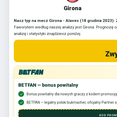
Girona
Nasz typ na mecz Girona - Alaves (18 grudnia 2023): 
Faworytem według naszej analizy jest Girona. Prognozę o
analizę i statystyki znajdziesz poniżej.
Zwy
BETFAN — bonus powitalny
Bonus powitalny dla nowych graczy z kodem promoc
BETFAN — legalny polski bukmacher, oficjalny Partner s
KOD PROM