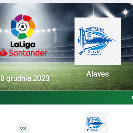
Alaves
8 grudnia 2023
VS