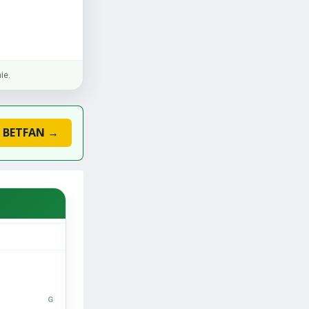
ie.
w BETFAN →
G