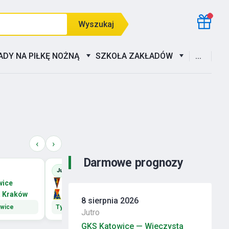
Wyszukaj
ADY NA PIŁKĘ NOŻNĄ
SZKOŁA ZAKŁADÓW
...
‹
›
Darmowe prognozy
Jutro, 17:30
Jutro, 20:15
wice
Pogoń Szczecin
Korona Kielce
a Kraków
Motor Lublin
Legia Warszawa
8 sierpnia 2026
owice
Typ: Motor Lublin
Typ: Legia Warszawa
Jutro
GKS Katowice — Wieczysta