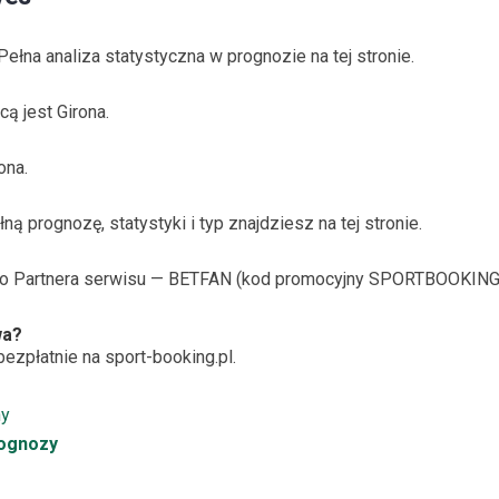
ełna analiza statystyczna w prognozie na tej stronie.
ą jest Girona.
ona.
ą prognozę, statystyki i typ znajdziesz na tej stronie.
nego Partnera serwisu — BETFAN (kod promocyjny SPORTBOOKING)
wa?
bezpłatnie na sport-booking.pl.
ny
rognozy