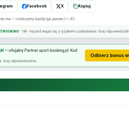
legram
Facebook
X
Kopiuj
nie ma — rozliczamy każdy typ jawnie (✓/✗).
RTBOOKING
· 18+. Hazard wiąże się z ryzykiem uzależnienia. Graj odpowiedzialn
AN
— oficjalny Partner sport-booking.pl. Kod
Odbierz bonus 
a. Graj odpowiedzialnie.