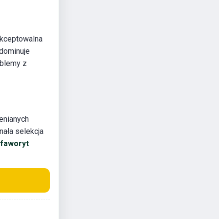
 akceptowalna
 dominuje
oblemy z
enianych
nała selekcja
 faworyt