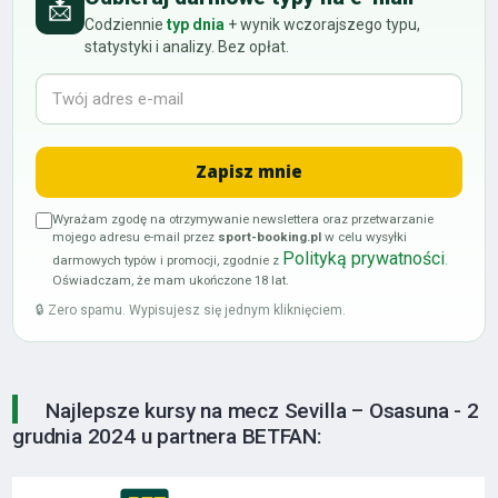
📩
Codziennie
typ dnia
+ wynik wczorajszego typu,
statystyki i analizy. Bez opłat.
Wyrażam zgodę na otrzymywanie newslettera oraz przetwarzanie
mojego adresu e-mail przez
sport-booking.pl
w celu wysyłki
Polityką prywatności
darmowych typów i promocji, zgodnie z
.
Oświadczam, że mam ukończone 18 lat.
🔒 Zero spamu. Wypisujesz się jednym kliknięciem.
Najlepsze kursy na mecz Sevilla – Osasuna - 2
grudnia 2024 u partnera BETFAN: