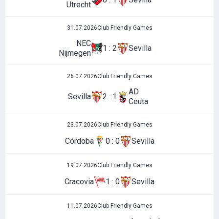
Utrecht
31.07.2026
Club Friendly Games
NEC
1 : 2
Sevilla
Nijmegen
26.07.2026
Club Friendly Games
AD
Sevilla
2 : 1
Ceuta
23.07.2026
Club Friendly Games
Córdoba
0 : 0
Sevilla
19.07.2026
Club Friendly Games
Cracovia
1 : 0
Sevilla
11.07.2026
Club Friendly Games