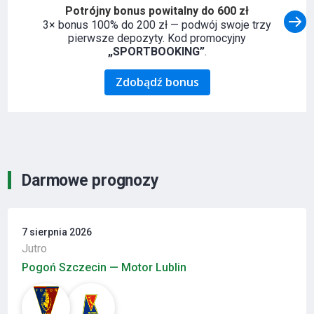
Potrójny bonus powitalny do 600 zł
3× bonus 100% do 200 zł — podwój swoje trzy
pierwsze depozyty. Kod promocyjny
„SPORTBOOKING”
.
Zdobądź bonus
Darmowe prognozy
7 sierpnia 2026
Jutro
Pogoń Szczecin — Motor Lublin