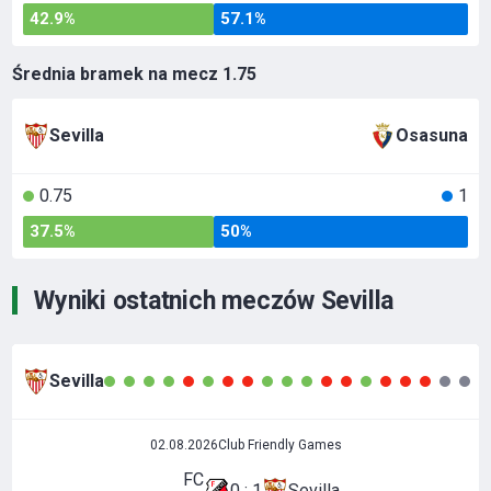
42.9%
57.1%
Średnia bramek na mecz
1.75
Sevilla
Osasuna
0.75
1
37.5%
50%
Wyniki ostatnich meczów Sevilla
Sevilla
02.08.2026
Club Friendly Games
FC
0 : 1
Sevilla