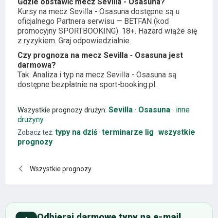
Gdzie obstawić mecz Sevilla - Osasuna?
Kursy na mecz Sevilla - Osasuna dostępne są u
oficjalnego Partnera serwisu — BETFAN (kod
promocyjny SPORTBOOKING). 18+. Hazard wiąże się
z ryzykiem. Graj odpowiedzialnie.
Czy prognoza na mecz Sevilla - Osasuna jest
darmowa?
Tak. Analiza i typ na mecz Sevilla - Osasuna są
dostępne bezpłatnie na sport-booking.pl.
Sevilla
Osasuna
inne
Wszystkie prognozy drużyn:
·
·
drużyny
typy na dziś
terminarze lig
wszystkie
Zobacz też:
·
·
prognozy
Wszystkie prognozy
Odbieraj darmowe typy na e-mail