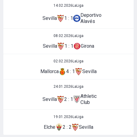
14.02.2026
LaLiga
Deportivo
Sevilla
1 : 1
Alavés
08.02.2026
LaLiga
Sevilla
1 : 1
Girona
02.02.2026
LaLiga
Mallorca
4 : 1
Sevilla
24.01.2026
LaLiga
Athletic
Sevilla
2 : 1
Club
19.01.2026
LaLiga
Elche
2 : 2
Sevilla