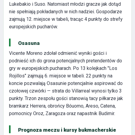
Lukebakio i Suso. Natomiast młodzi gracze jak dotąd
nie spełniają pokładanych w nich nadziei. Gospodarze
zajmują 12. miejsce w tabeli, tracąc 4 punkty do strefy
europejskich pucharów.
Osasuna
Vicente Moreno zdołał odmienić wyniki gości i
podnieść ich do grona potencjalnych pretendentów do
gry w europejskich pucharach. Po 13 kolejkach "Los
Rojillos" zajmują 6. miejsce w tabeli. 22 punkty na
koncie pozwalają Osasunie potencjalnie aspirować do
czołowej czwórki — strata do Villarreal wynosi tylko 3
punkty. Trzon zespołu gości stanowią tacy piłkarze jak
bramkarz Herrera, obrońcy Bóuomo, Areso, Catena,
pomocnicy Oroz, Zaragoza oraz napastnik Budimir.
Prognoza meczu i kursy bukmacherskie