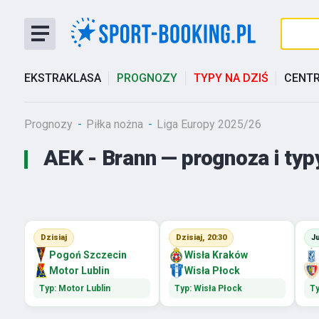
EKSTRAKLASA
PROGNOZY
TYPY NA DZIŚ
CENT
Prognozy
Piłka nożna
Liga Europy 2025/26
AEK - Brann — prognoza i typ
Dzisiaj
Dzisiaj, 20:30
J
Pogoń Szczecin
Wisła Kraków
Motor Lublin
Wisła Płock
Typ: Motor Lublin
Typ: Wisła Płock
Ty