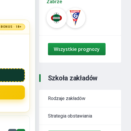
Zabrze
BONUS · 18+
Wszystkie prognozy
Szkoła zakładów
Rodzaje zakładów
Strategia obstawiania