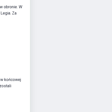
w obronie. W
 Legia. Za
e w końcowej
zostali