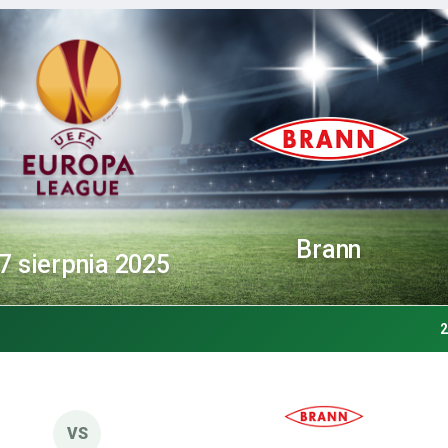
Brann
7 sierpnia 2025
2
VS