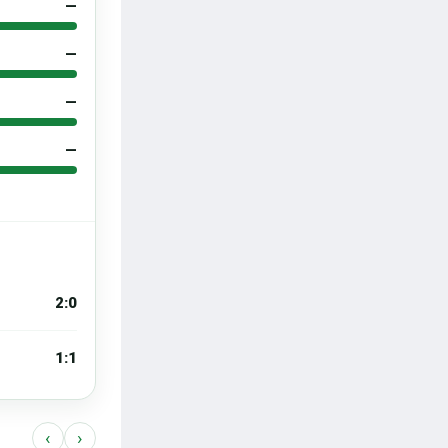
—
—
—
—
2:0
1:1
‹
›