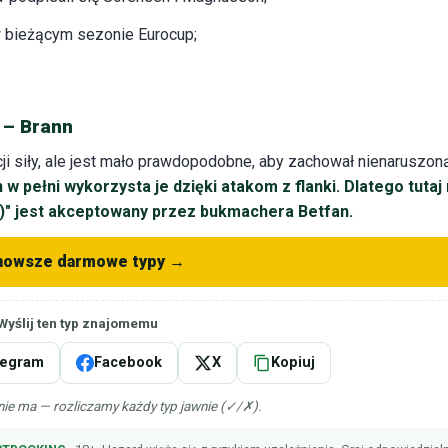
w bieżącym sezonie Eurocup;
 – Brann
cji siły, ale jest mało prawdopodobne, aby zachował nienaruszon
 w pełni wykorzysta je dzięki atakom z flanki. Dlatego tuta
k)" jest akceptowany przez bukmachera
Betfan
.
nowsze darmowe typy →
Wyślij ten typ znajomemu
legram
Facebook
X
Kopiuj
nie ma — rozliczamy każdy typ jawnie (✓/✗).