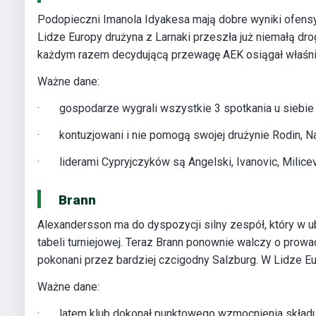
Podopieczni Imanola Idyakesa mają dobre wyniki ofensy
Lidze Europy drużyna z Larnaki przeszła już niemałą drog
każdym razem decydującą przewagę AEK osiągał właśnie
Ważne dane:
· gospodarze wygrali wszystkie 3 spotkania u siebie 
· kontuzjowani i nie pomogą swojej drużynie Rodin, Na
· liderami Cypryjczyków są Angelski, Ivanovic, Milicev
Brann
Alexandersson ma do dyspozycji silny zespół, który w 
tabeli turniejowej. Teraz Brann ponownie walczy o prow
pokonani przez bardziej czcigodny Salzburg. W Lidze E
Ważne dane:
· latem klub dokonał punktowego wzmocnienia składu-