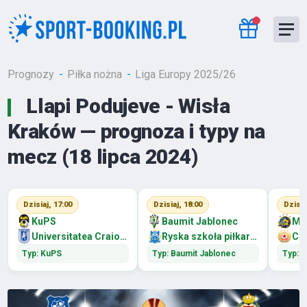
Prognozy
Piłka nożna
Liga Europy 2025/26
Llapi Podujeve - Wisła
Kraków — prognoza i typy na
mecz (18 lipca 2024)
Dzisiaj, 17:00
Dzisiaj, 18:00
Dzisia
KuPS
Baumit Jablonec
Ma
Universitatea Craiova
Ryska szkoła piłkarska
CS
Typ: KuPS
Typ: Baumit Jablonec
Typ: 