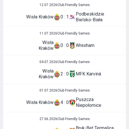
12.07.2026
Club Friendly Games
Podbeskidzie
Wisła Kraków
0 : 1
Bielsko-Biała
11.07.2026
Club Friendly Games
Wisła
0 : 0
Wrexham
Kraków
04.07.2026
Club Friendly Games
Wisła
2 : 0
MFK Karviná
Kraków
01.07.2026
Club Friendly Games
Puszcza
Wisła Kraków
4 : 0
Niepołomice
27.06.2026
Club Friendly Games
Bruk-Bet Termalica