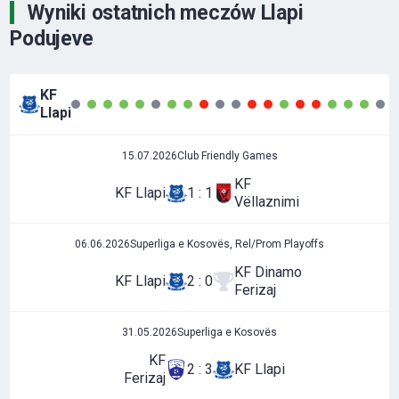
Wyniki ostatnich meczów Llapi
Podujeve
KF
Llapi
15.07.2026
Club Friendly Games
KF
KF Llapi
1 : 1
Vëllaznimi
06.06.2026
Superliga e Kosovës, Rel/Prom Playoffs
KF Dinamo
KF Llapi
2 : 0
Ferizaj
31.05.2026
Superliga e Kosovës
KF
2 : 3
KF Llapi
Ferizaj