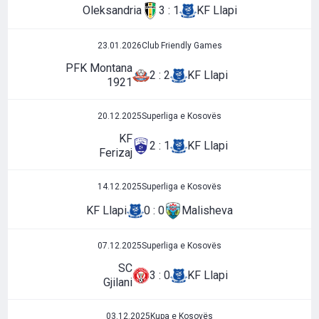
Oleksandria
3 : 1
KF Llapi
23.01.2026
Club Friendly Games
PFK Montana
2 : 2
KF Llapi
1921
20.12.2025
Superliga e Kosovës
KF
2 : 1
KF Llapi
Ferizaj
14.12.2025
Superliga e Kosovës
KF Llapi
0 : 0
Malisheva
07.12.2025
Superliga e Kosovës
SC
3 : 0
KF Llapi
Gjilani
03.12.2025
Kupa e Kosovës