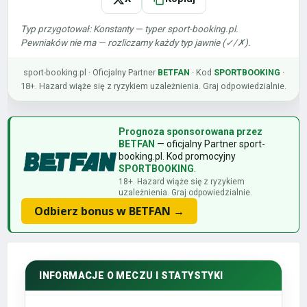
Typ przygotował: Konstanty — typer sport-booking.pl.
Pewniaków nie ma — rozliczamy każdy typ jawnie (✓/✗).
sport-booking.pl · Oficjalny Partner
BETFAN
· Kod
SPORTBOOKING
·
18+. Hazard wiąże się z ryzykiem uzależnienia. Graj odpowiedzialnie.
Prognoza sponsorowana przez
BETFAN
— oficjalny Partner sport-
booking.pl. Kod promocyjny
SPORTBOOKING
.
18+. Hazard wiąże się z ryzykiem
uzależnienia. Graj odpowiedzialnie.
Odbierz bonus w BETFAN →
INFORMACJE O MECZU I STATYSTYKI