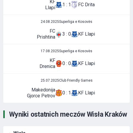
KF
1 : 1
FC Drita
Llapi
24.08.2025
Superliga e Kosovës
FC
3 : 0
KF Llapi
Prishtina
17.08.2025
Superliga e Kosovës
KF
0 : 0
KF Llapi
Drenica
25.07.2025
Club Friendly Games
Makedonija
0 : 1
KF Llapi
Gjorce Petrov
Wyniki ostatnich meczów Wisła Kraków