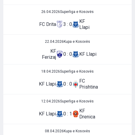
26.04.2026
Superliga e Kosovës
KF
FC Drita
3 : 0
Llapi
22.04.2026
Kupa e Kosovës
KF
0 : 0
KF Llapi
Ferizaj
18.04.2026
Superliga e Kosovës
FC
KF Llapi
0 : 0
Prishtina
12.04.2026
Superliga e Kosovës
KF
KF Llapi
0 : 1
Drenica
08.04.2026
Kupa e Kosovës