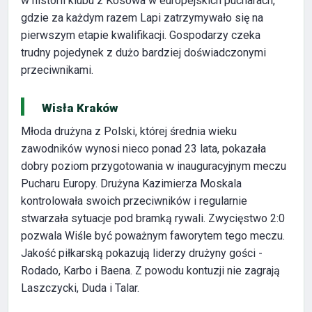
w historii klubu z Kosowa w europejskich pucharach,
gdzie za każdym razem Lapi zatrzymywało się na
pierwszym etapie kwalifikacji. Gospodarzy czeka
trudny pojedynek z dużo bardziej doświadczonymi
przeciwnikami.
Wisła Kraków
Młoda drużyna z Polski, której średnia wieku
zawodników wynosi nieco ponad 23 lata, pokazała
dobry poziom przygotowania w inauguracyjnym meczu
Pucharu Europy. Drużyna Kazimierza Moskala
kontrolowała swoich przeciwników i regularnie
stwarzała sytuacje pod bramką rywali. Zwycięstwo 2:0
pozwala Wiśle być poważnym faworytem tego meczu.
Jakość piłkarską pokazują liderzy drużyny gości -
Rodado, Karbo i Baena. Z powodu kontuzji nie zagrają
Laszczycki, Duda i Talar.