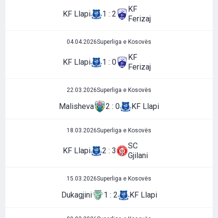
KF
KF Llapi
1 : 2
Ferizaj
04.04.2026
Superliga e Kosovës
KF
KF Llapi
1 : 0
Ferizaj
22.03.2026
Superliga e Kosovës
Malisheva
2 : 0
KF Llapi
18.03.2026
Superliga e Kosovës
SC
KF Llapi
2 : 3
Gjilani
15.03.2026
Superliga e Kosovës
Dukagjini
1 : 2
KF Llapi