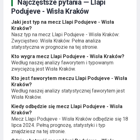
Najczęstsze pytania — Llapi
Podujeve - Wisła Kraków
Jaki jest typ na mecz Llapi Podujeve - Wisła
Kraków?
Nasz typ na mecz Llapi Podujeve - Wisła Kraków:
Zwycięstwo: Wisła Kraków. Pełna analiza
statystyczna w prognozie na tej stronie.
Kto wygra mecz Llapi Podujeve - Wisła Kraków?
Według naszej analizy faworytem i typowanym
zwycięzcą jest Wisła Kraków.
Kto jest faworytem meczu Llapi Podujeve - Wisła
Kraków?
Według naszej analizy statystycznej faworytem jest
Wisła Kraków.
Kiedy odbędzie się mecz Llapi Podujeve - Wisła
Kraków?
Mecz Llapi Podujeve - Wisła Kraków odbędzie się 18
lipca 2024. Pełną prognozę, statystyki i typ
znajdziesz na tej stronie.