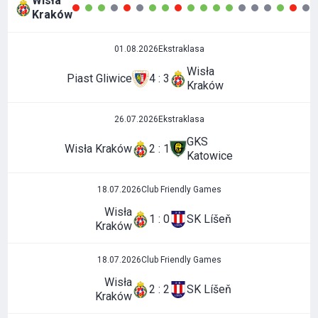
Wisła
Kraków
01.08.2026
Ekstraklasa
Wisła
Piast Gliwice
4 : 3
Kraków
26.07.2026
Ekstraklasa
GKS
Wisła Kraków
2 : 1
Katowice
18.07.2026
Club Friendly Games
Wisła
1 : 0
SK Líšeň
Kraków
18.07.2026
Club Friendly Games
Wisła
2 : 2
SK Líšeň
Kraków