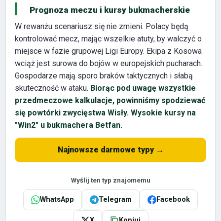
Prognoza meczu i kursy bukmacherskie
W rewanżu scenariusz się nie zmieni. Polacy będą
kontrolować mecz, mając wszelkie atuty, by walczyć o
miejsce w fazie grupowej Ligi Europy. Ekipa z Kosowa
wciąż jest surowa do bojów w europejskich pucharach.
Gospodarze mają sporo braków taktycznych i słabą
skuteczność w ataku.
Biorąc pod uwagę wszystkie
przedmeczowe kalkulacje, powinniśmy spodziewać
się powtórki zwycięstwa Wisły. Wysokie kursy na
"Win2
" u bukmachera
Betfan
.
Najnowsze darmowe typy →
Wyślij ten typ znajomemu
WhatsApp
Telegram
Facebook
X
Kopiuj