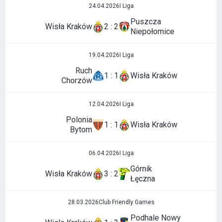
24.04.2026
I Liga
Puszcza
Wisła Kraków
2 : 2
Niepołomice
19.04.2026
I Liga
Ruch
1 : 1
Wisła Kraków
Chorzów
12.04.2026
I Liga
Polonia
1 : 1
Wisła Kraków
Bytom
06.04.2026
I Liga
Górnik
Wisła Kraków
3 : 2
Łęczna
28.03.2026
Club Friendly Games
Podhale Nowy