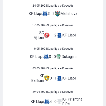
24.05.2026
Superliga e Kosovës
KF Llapi
3 : 2
Malisheva
17.05.2026
Superliga e Kosovës
SC
1 : 2
KF Llapi
Gjilani
10.05.2026
Superliga e Kosovës
KF Llapi
0 : 0
Dukagjini
03.05.2026
Superliga e Kosovës
KF
0 : 1
KF Llapi
Ballkani
29.04.2026
Superliga e Kosovës
KF Prishtina
KF Llapi
4 : 0
E Re