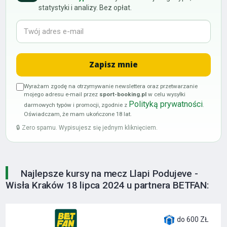
statystyki i analizy. Bez opłat.
Wyrażam zgodę na otrzymywanie newslettera oraz przetwarzanie
mojego adresu e-mail przez
sport-booking.pl
w celu wysyłki
Polityką prywatności
darmowych typów i promocji, zgodnie z
.
Oświadczam, że mam ukończone 18 lat.
🔒 Zero spamu. Wypisujesz się jednym kliknięciem.
Najlepsze kursy na mecz Llapi Podujeve -
Wisła Kraków 18 lipca 2024 u partnera BETFAN:
do 600 ZŁ