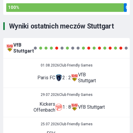
100%
0%
Wyniki ostatnich meczów Stuttgart
VfB
Stuttgart
01.08.2026
Club Friendly Games
VfB
Paris FC
2 : 2
Stuttgart
29.07.2026
Club Friendly Games
Kickers
1 : 8
VfB Stuttgart
Offenbach
25.07.2026
Club Friendly Games