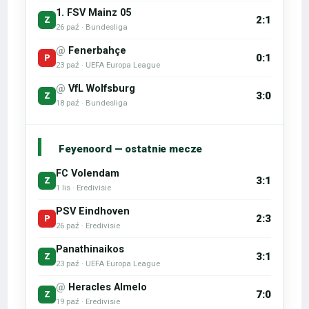
1. FSV Mainz 05
2:1
Z
26 paź · Bundesliga
@
Fenerbahçe
0:1
P
23 paź · UEFA Europa League
@
VfL Wolfsburg
3:0
Z
18 paź · Bundesliga
Feyenoord — ostatnie mecze
FC Volendam
3:1
Z
1 lis · Eredivisie
PSV Eindhoven
2:3
P
26 paź · Eredivisie
Panathinaikos
3:1
Z
23 paź · UEFA Europa League
@
Heracles Almelo
7:0
Z
19 paź · Eredivisie