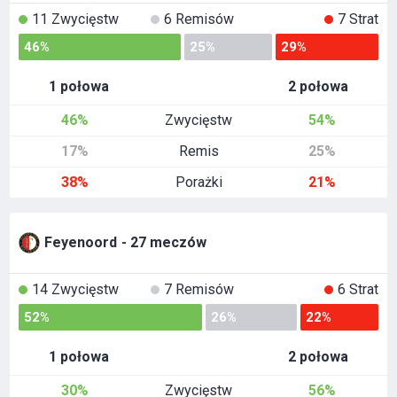
11 Zwycięstw
6 Remisów
7 Strat
46%
25%
29%
1 połowa
2 połowa
46%
Zwycięstw
54%
17%
Remis
25%
38%
Porażki
21%
Feyenoord
- 27 meczów
14 Zwycięstw
7 Remisów
6 Strat
52%
26%
22%
1 połowa
2 połowa
30%
Zwycięstw
56%