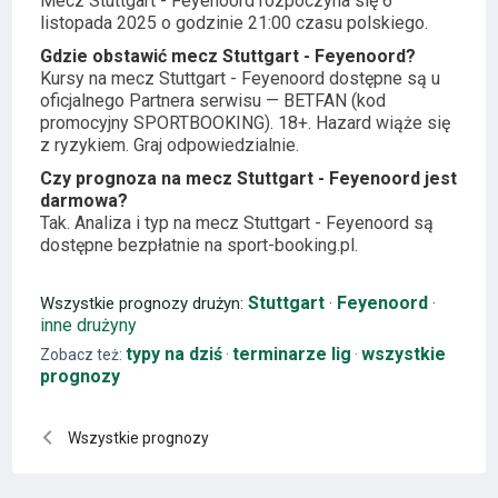
Mecz Stuttgart - Feyenoord rozpoczyna się 6
listopada 2025 o godzinie 21:00 czasu polskiego.
Gdzie obstawić mecz Stuttgart - Feyenoord?
Kursy na mecz Stuttgart - Feyenoord dostępne są u
oficjalnego Partnera serwisu — BETFAN (kod
promocyjny SPORTBOOKING). 18+. Hazard wiąże się
z ryzykiem. Graj odpowiedzialnie.
Czy prognoza na mecz Stuttgart - Feyenoord jest
darmowa?
Tak. Analiza i typ na mecz Stuttgart - Feyenoord są
dostępne bezpłatnie na sport-booking.pl.
Stuttgart
Feyenoord
Wszystkie prognozy drużyn:
·
·
inne drużyny
typy na dziś
terminarze lig
wszystkie
Zobacz też:
·
·
prognozy
Wszystkie prognozy