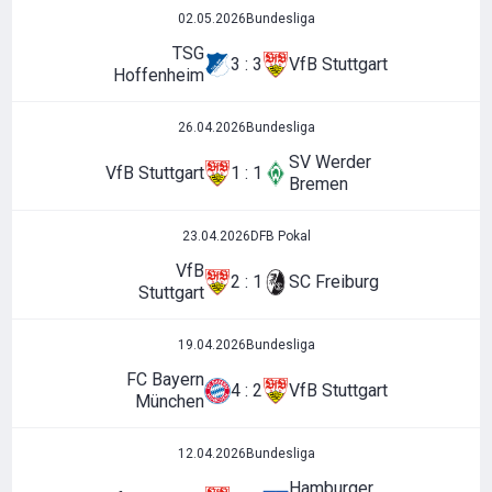
02.05.2026
Bundesliga
TSG
3 : 3
VfB Stuttgart
Hoffenheim
26.04.2026
Bundesliga
SV Werder
VfB Stuttgart
1 : 1
Bremen
23.04.2026
DFB Pokal
VfB
2 : 1
SC Freiburg
Stuttgart
19.04.2026
Bundesliga
FC Bayern
4 : 2
VfB Stuttgart
München
12.04.2026
Bundesliga
Hamburger