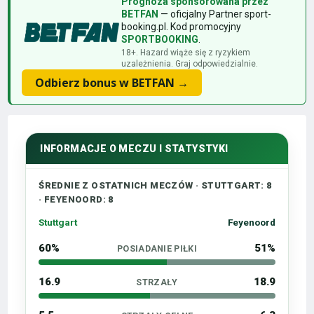
Prognoza sponsorowana przez
BETFAN
— oficjalny Partner sport-
booking.pl. Kod promocyjny
SPORTBOOKING
.
18+. Hazard wiąże się z ryzykiem
uzależnienia. Graj odpowiedzialnie.
Odbierz bonus w BETFAN →
INFORMACJE O MECZU I STATYSTYKI
ŚREDNIE Z OSTATNICH MECZÓW · STUTTGART: 8
· FEYENOORD: 8
Stuttgart
Feyenoord
60%
51%
POSIADANIE PIŁKI
16.9
18.9
STRZAŁY