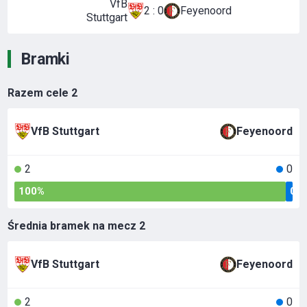
VfB
2 : 0
Feyenoord
Stuttgart
Bramki
Razem cele
2
VfB Stuttgart
Feyenoord
2
0
100%
0%
Średnia bramek na mecz
2
VfB Stuttgart
Feyenoord
2
0