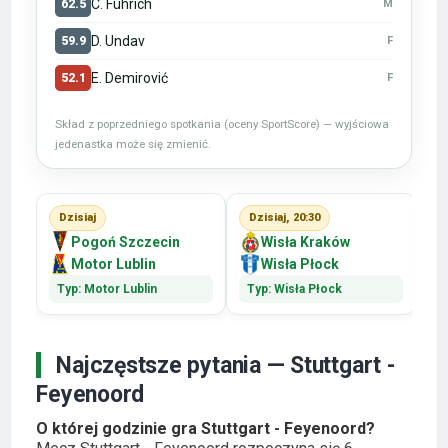
C. Führich
62.5
M
D. Undav
59.9
F
E. Demirović
52.1
F
Skład z poprzedniego spotkania (oceny SportScore) — wyjściowa
jedenastka może się zmienić.
Dzisiaj
Dzisiaj, 20:30
J
Pogoń Szczecin
Wisła Kraków
Motor Lublin
Wisła Płock
Typ: Motor Lublin
Typ: Wisła Płock
T
Najczęstsze pytania — Stuttgart -
Feyenoord
O której godzinie gra Stuttgart - Feyenoord?