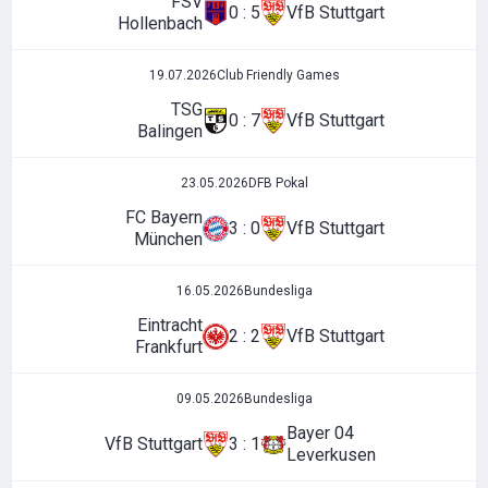
FSV
0 : 5
VfB Stuttgart
Hollenbach
19.07.2026
Club Friendly Games
TSG
0 : 7
VfB Stuttgart
Balingen
23.05.2026
DFB Pokal
FC Bayern
3 : 0
VfB Stuttgart
München
16.05.2026
Bundesliga
Eintracht
2 : 2
VfB Stuttgart
Frankfurt
09.05.2026
Bundesliga
Bayer 04
VfB Stuttgart
3 : 1
Leverkusen