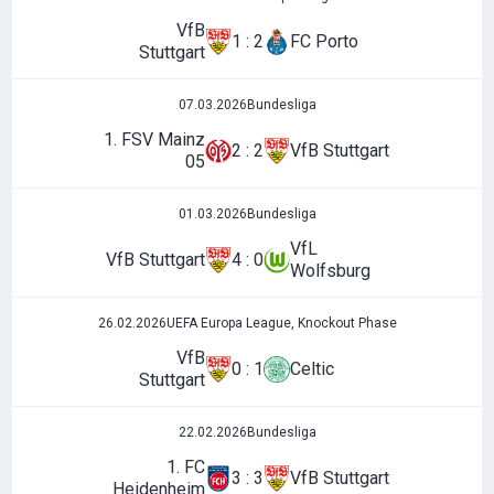
VfB
1 : 2
FC Porto
Stuttgart
07.03.2026
Bundesliga
1. FSV Mainz
2 : 2
VfB Stuttgart
05
01.03.2026
Bundesliga
VfL
VfB Stuttgart
4 : 0
Wolfsburg
26.02.2026
UEFA Europa League, Knockout Phase
VfB
0 : 1
Celtic
Stuttgart
22.02.2026
Bundesliga
1. FC
3 : 3
VfB Stuttgart
Heidenheim