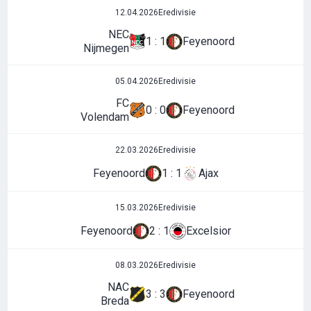
12.04.2026
Eredivisie
NEC
1 : 1
Feyenoord
Nijmegen
05.04.2026
Eredivisie
FC
0 : 0
Feyenoord
Volendam
22.03.2026
Eredivisie
Feyenoord
1 : 1
Ajax
15.03.2026
Eredivisie
Feyenoord
2 : 1
Excelsior
08.03.2026
Eredivisie
NAC
3 : 3
Feyenoord
Breda