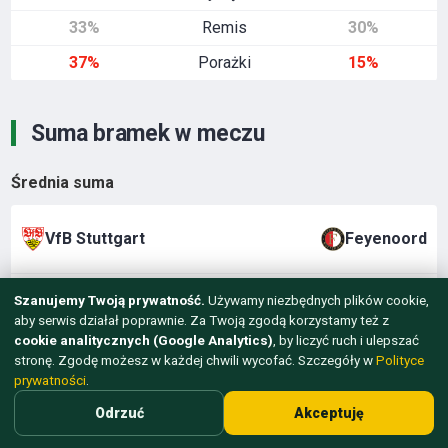
33%
Remis
30%
37%
Porażki
15%
Suma bramek w meczu
Średnia suma
VfB Stuttgart
Feyenoord
Cały mecz
2.6
1.9
Szanujemy Twoją prywatność.
Używamy niezbędnych plików cookie,
aby serwis działał poprawnie. Za Twoją zgodą korzystamy też z
1 połowa
1.3
0.7
cookie analitycznych (Google Analytics)
, by liczyć ruch i ulepszać
stronę. Zgodę możesz w każdej chwili wycofać. Szczegóły w
Polityce
2 połowa
1.3
1.2
prywatności
.
Odrzuć
Akceptuję
Statystyki meczowe