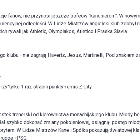
kcje fanów, nie przynosi jeszcze trofeów "kanonierom". W nowy
kurencyjnej odległości. W Lidze Mistrzów angielski klub zdobył n
 rywali jak Athletic, Olympiakos, Atletico i Praska Slavia.
 klubu - nie zagrają Havertz, Jesus, Martinelli, Pod znakiem za
;
tylko 1 raz stracili punkty-remis Z City.
ek trenerski od kierownictwa monachijskiego klubu. Młody belg
ał szybko dokonać zmiany pokoleniowej, osiągnął postęp młody
ytem. W Lidze Mistrzów Kane i Spółka pokazują światowej klas
Brugge i PSG.