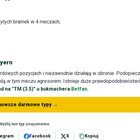
bytych bramek w 4 meczach;
ayern
owych pozycjach i niezawodnie działają w obronie. Podopieczni
ędą w tym meczu agresorem. Istnieje duże prawdopodobieństwo
ad na "TM (3.5)" u bukmachera
Betfan
.
nowsze darmowe typy →
Wyślij ten typ znajomemu
legram
Facebook
X
Kopiuj