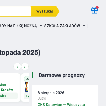
Wyszukaj
ADY NA PIŁKĘ NOŻNĄ
SZKOŁA ZAKŁADÓW
...
stopada 2025)
‹
›
Darmowe prognozy
Jutro, 17:30
Jutro, 20:15
wice
Pogoń Szczecin
Korona Kielce
a Kraków
Motor Lublin
Legia Warszawa
8 sierpnia 2026
owice
Typ: Motor Lublin
Typ: Legia Warszawa
Jutro
GKS Katowice — Wieczysta