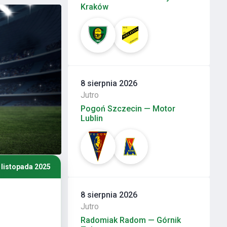
Kraków
8 sierpnia 2026
Jutro
Pogoń Szczecin — Motor
Lublin
 listopada 2025
8 sierpnia 2026
Jutro
Radomiak Radom — Górnik