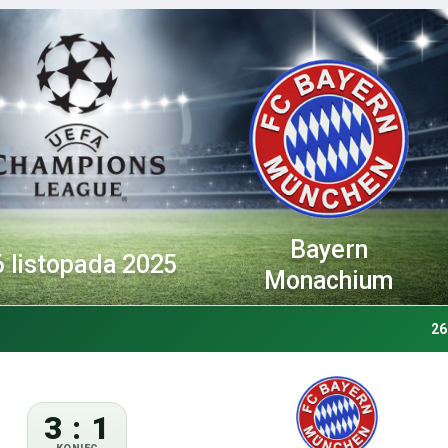
Bayern
6 listopada 2025
Monachium
26
3 : 1