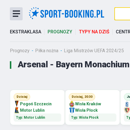
EKSTRAKLASA
PROGNOZY
TYPY NA DZIŚ
CENT
Prognozy
Piłka nożna
Liga Mistrzów UEFA 2024/25
Arsenal - Bayern Monachium 
Dzisiaj
Dzisiaj, 20:30
J
Pogoń Szczecin
Wisła Kraków
Motor Lublin
Wisła Płock
Typ: Motor Lublin
Typ: Wisła Płock
Ty