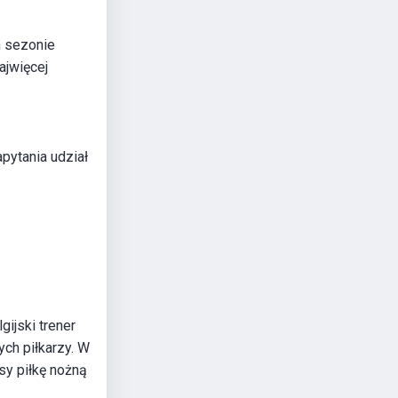
m sezonie
ajwięcej
pytania udział
ijski trener
ch piłkarzy. W
y piłkę nożną