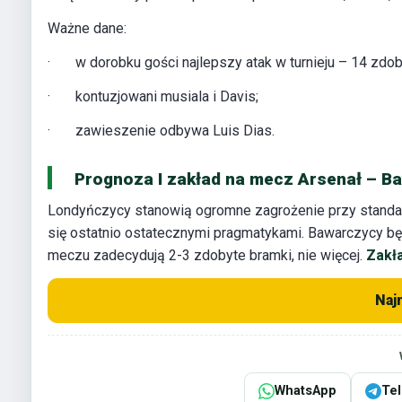
Ważne dane:
· w dorobku gości najlepszy atak w turnieju – 14 zdo
· kontuzjowani musiala i Davis;
· zawieszenie odbywa Luis Dias.
Prognoza I zakład na mecz Arsenał – B
Londyńczycy stanowią ogromne zagrożenie przy standard
się ostatnio ostatecznymi pragmatykami. Bawarczycy b
meczu zadecydują 2-3 zdobyte bramki, nie więcej.
Zakł
Naj
WhatsApp
Te