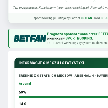
Typ przygotował: Konstanty — typer sport-booking.pl. Pewniaków 
sport-booking.pl · Oficjalny Partner
BETFAN
· Kod
SPO
Prognoza sponsorowana przez BETF
promocyjny
SPORTBOOKING
.
18+. Hazard wiąże się z ryzykiem uzależnieni
INFORMACJE O MECZU I STATYSTYKI
ŚREDNIE Z OSTATNICH MECZÓW · ARSENAL: 4 · BAYE
Arsenal
59%
14.0