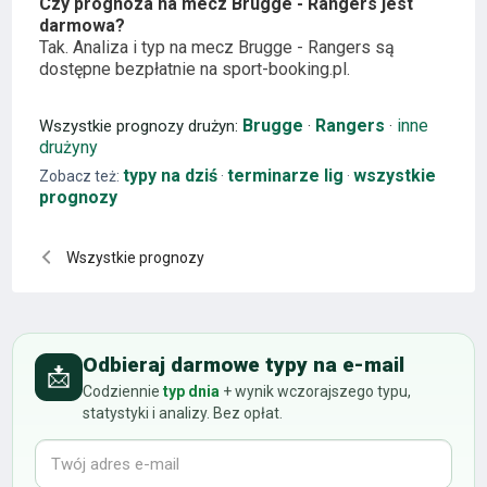
Czy prognoza na mecz Brugge - Rangers jest
darmowa?
Tak. Analiza i typ na mecz Brugge - Rangers są
dostępne bezpłatnie na sport-booking.pl.
Brugge
Rangers
inne
Wszystkie prognozy drużyn:
·
·
drużyny
typy na dziś
terminarze lig
wszystkie
Zobacz też:
·
·
prognozy
Wszystkie prognozy
Odbieraj darmowe typy na e-mail
📩
Codziennie
typ dnia
+ wynik wczorajszego typu,
statystyki i analizy. Bez opłat.