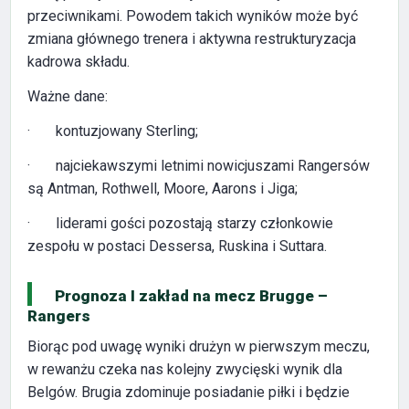
przeciwnikami. Powodem takich wyników może być
zmiana głównego trenera i aktywna restrukturyzacja
kadrowa składu.
Ważne dane:
· kontuzjowany Sterling;
· najciekawszymi letnimi nowicjuszami Rangersów
są Antman, Rothwell, Moore, Aarons i Jiga;
· liderami gości pozostają starzy członkowie
zespołu w postaci Dessersa, Ruskina i Suttara.
Prognoza I zakład na mecz Brugge –
Rangers
Biorąc pod uwagę wyniki drużyn w pierwszym meczu,
w rewanżu czeka nas kolejny zwycięski wynik dla
Belgów. Brugia zdominuje posiadanie piłki i będzie