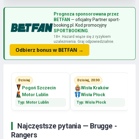
Prognoza sponsorowana przez
BETFAN
— oficjalny Partner sport-
booking.pl. Kod promocyjny
SPORTBOOKING
.
18+. Hazard wiąże się z ryzykiem
uzależnienia. Graj odpowiedzialnie.
Odbierz bonus w BETFAN →
Dzisiaj
Dzisiaj, 20:30
J
Pogoń Szczecin
Wisła Kraków
Motor Lublin
Wisła Płock
Typ: Motor Lublin
Typ: Wisła Płock
T
Najczęstsze pytania — Brugge -
Rangers