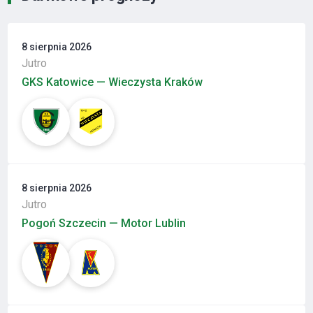
8 sierpnia 2026
Jutro
GKS Katowice — Wieczysta Kraków
8 sierpnia 2026
Jutro
Pogoń Szczecin — Motor Lublin