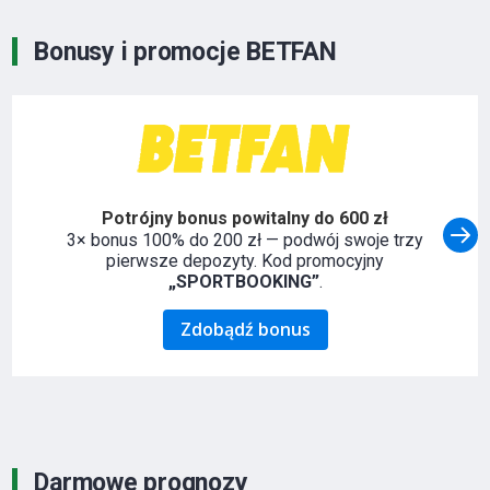
Bonusy i promocje BETFAN
Potrójny bonus powitalny do 600 zł
3× bonus 100% do 200 zł — podwój swoje trzy
pierwsze depozyty. Kod promocyjny
„SPORTBOOKING”
.
Zdobądź bonus
Darmowe prognozy