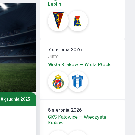
Lublin
7 sierpnia 2026
Jutro
Wisła Kraków — Wisła Płock
10 grudnia 2025
8 sierpnia 2026
GKS Katowice — Wieczysta
Kraków