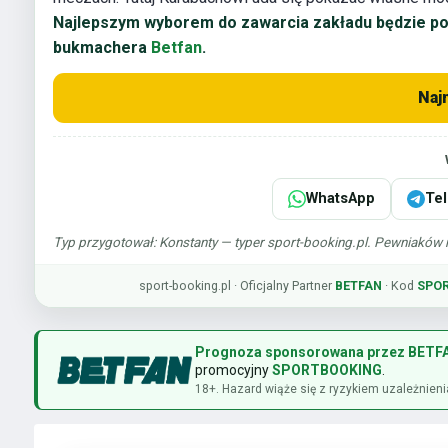
Najlepszym wyborem do zawarcia zakładu będzie pos
bukmachera
Betfan
.
Naj
WhatsApp
Te
Typ przygotował: Konstanty — typer sport-booking.pl. Pewniaków 
sport-booking.pl · Oficjalny Partner
BETFAN
· Kod
SPO
Prognoza sponsorowana przez BETF
promocyjny
SPORTBOOKING
.
18+. Hazard wiąże się z ryzykiem uzależnieni