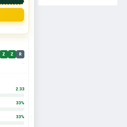
Z
Z
R
—
2.33
33%
33%