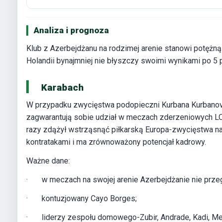
Analiza i prognoza
Klub z Azerbejdżanu na rodzimej arenie stanowi potężną s
Holandii bynajmniej nie błyszczy swoimi wynikami po 5 p
Karabach
W przypadku zwycięstwa podopieczni Kurbana Kurbanova 
zagwarantują sobie udział w meczach zderzeniowych LCH.
razy zdążył wstrząsnąć piłkarską Europa-zwycięstwa nad
kontratakami i ma zrównoważony potencjał kadrowy.
Ważne dane:
· w meczach na swojej arenie Azerbejdżanie nie przeg
· kontuzjowany Cayo Borges;
· liderzy zespołu domowego-Zubir, Andrade, Kadi, Medi