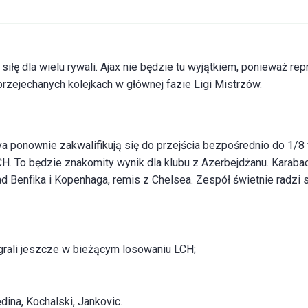
iłę dla wielu rywali. Ajax nie będzie tu wyjątkiem, ponieważ rep
rzejechanych kolejkach w głównej fazie Ligi Mistrzów.
ponownie zakwalifikują się do przejścia bezpośrednio do 1/8 fi
 To będzie znakomity wynik dla klubu z Azerbejdżanu. Karabach
 Benfika i Kopenhaga, remis z Chelsea. Zespół świetnie radzi 
rali jeszcze w bieżącym losowaniu LCH;
na, Kochalski, Jankovic.