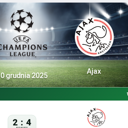
Ajax
0 grudnia 2025
2 : 4