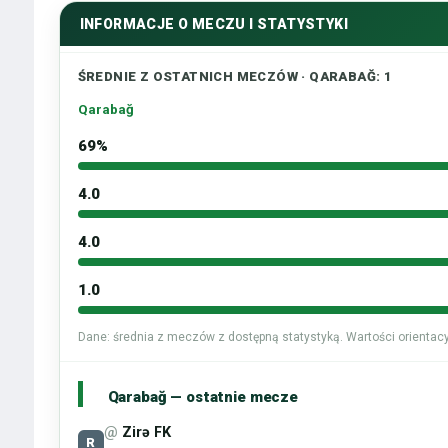
INFORMACJE O MECZU I STATYSTYKI
ŚREDNIE Z OSTATNICH MECZÓW · QARABAĞ: 1
Qarabağ
69%
4.0
4.0
1.0
Dane: średnia z meczów z dostępną statystyką. Wartości orientacy
Qarabağ — ostatnie mecze
@
Zirə FK
R