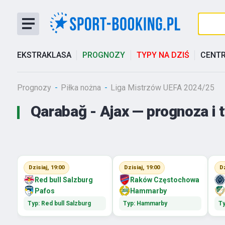
EKSTRAKLASA
PROGNOZY
TYPY NA DZIŚ
CENT
Prognozy
Piłka nożna
Liga Mistrzów UEFA 2024/25
Qarabağ - Ajax — prognoza i 
Dzisiaj, 19:00
Dzisiaj, 19:00
Dz
Red bull Salzburg
Raków Częstochowa
Pafos
Hammarby
Typ: Red bull Salzburg
Typ: Hammarby
Ty