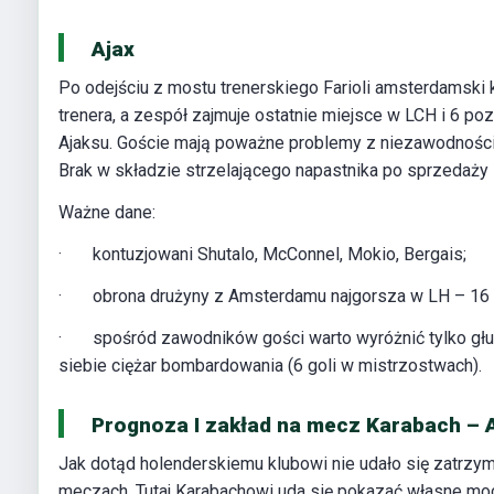
Ajax
Po odejściu z mostu trenerskiego Farioli amsterdamski kl
trenera, a zespół zajmuje ostatnie miejsce w LCH i 6 po
Ajaksu. Goście mają poważne problemy z niezawodnością
Brak w składzie strzelającego napastnika po sprzedaży 
Ważne dane:
· kontuzjowani Shutalo, McConnel, Mokio, Bergais;
· obrona drużyny z Amsterdamu najgorsza w LH – 16 st
· spośród zawodników gości warto wyróżnić tylko głuc
siebie ciężar bombardowania (6 goli w mistrzostwach).
Prognoza I zakład na mecz Karabach – 
Jak dotąd holenderskiemu klubowi nie udało się zatrzy
meczach. Tutaj Karabachowi uda się pokazać własne moc