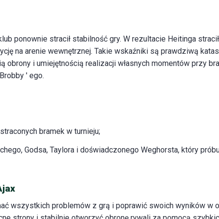
ub ponownie stracił stabilność gry. W rezultacie Heitinga strac
zycję na arenie wewnętrznej. Takie wskaźniki są prawdziwą katas
 obrony i umiejętnością realizacji własnych momentów przy bra
Brobby ' ego.
raconych bramek w turnieju;
hego, Godsa, Taylora i doświadczonego Weghorsta, który próbu
Ajax
mać wszystkich problemów z grą i poprawić swoich wyników w of
ne strony i stabilnie otworzyć obronę rywali za pomocą szybkic