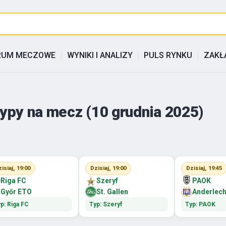
RUM MECZOWE
WYNIKI I ANALIZY
PULS RYNKU
ZAKŁ
typy na mecz (10 grudnia 2025)
isiaj, 19:00
Dzisiaj, 19:00
Dzisiaj, 19:45
Riga FC
Szeryf
PAOK
Győr ETO
St. Gallen
Anderlech
p: Riga FC
Typ: Szeryf
Typ: PAOK