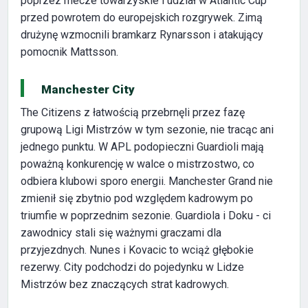
poprzez mecze towarzyskie i udział w Atlantic Cup
przed powrotem do europejskich rozgrywek. Zimą
drużynę wzmocnili bramkarz Rynarsson i atakujący
pomocnik Mattsson.
Manchester City
The Citizens z łatwością przebrnęli przez fazę
grupową Ligi Mistrzów w tym sezonie, nie tracąc ani
jednego punktu. W APL podopieczni Guardioli mają
poważną konkurencję w walce o mistrzostwo, co
odbiera klubowi sporo energii. Manchester Grand nie
zmienił się zbytnio pod względem kadrowym po
triumfie w poprzednim sezonie. Guardiola i Doku - ci
zawodnicy stali się ważnymi graczami dla
przyjezdnych. Nunes i Kovacic to wciąż głębokie
rezerwy. City podchodzi do pojedynku w Lidze
Mistrzów bez znaczących strat kadrowych.