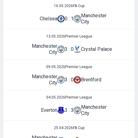
16.05.2026
FA Cup
Manchester
Chelsea
0 : 1
City
13.05.2026
Premier League
Manchester
3 : 0
Crystal Palace
City
09.05.2026
Premier League
Manchester
3 : 0
Brentford
City
04.05.2026
Premier League
Manchester
Everton
3 : 3
City
25.04.2026
FA Cup
Manchester