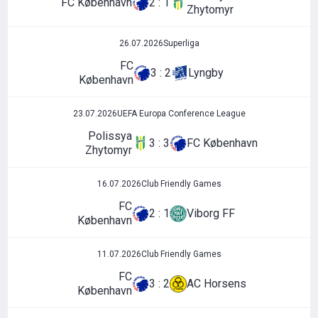
FC København
2 : 1
Zhytomyr
26.07.2026
Superliga
FC
3 : 2
Lyngby
København
23.07.2026
UEFA Europa Conference League
Polissya
3 : 3
FC København
Zhytomyr
16.07.2026
Club Friendly Games
FC
2 : 1
Viborg FF
København
11.07.2026
Club Friendly Games
FC
3 : 2
AC Horsens
København