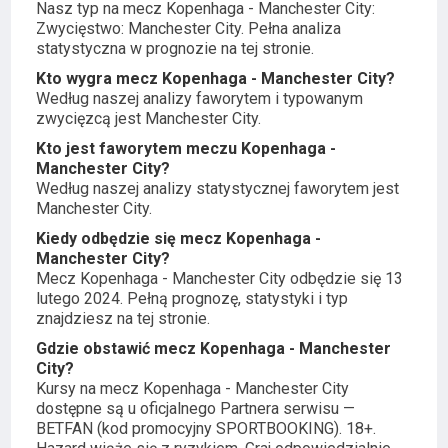
Nasz typ na mecz Kopenhaga - Manchester City:
Zwycięstwo: Manchester City. Pełna analiza
statystyczna w prognozie na tej stronie.
Kto wygra mecz Kopenhaga - Manchester City?
Według naszej analizy faworytem i typowanym
zwycięzcą jest Manchester City.
Kto jest faworytem meczu Kopenhaga -
Manchester City?
Według naszej analizy statystycznej faworytem jest
Manchester City.
Kiedy odbędzie się mecz Kopenhaga -
Manchester City?
Mecz Kopenhaga - Manchester City odbędzie się 13
lutego 2024. Pełną prognozę, statystyki i typ
znajdziesz na tej stronie.
Gdzie obstawić mecz Kopenhaga - Manchester
City?
Kursy na mecz Kopenhaga - Manchester City
dostępne są u oficjalnego Partnera serwisu —
BETFAN (kod promocyjny SPORTBOOKING). 18+.