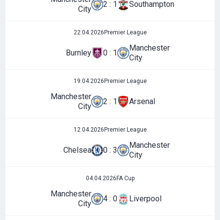
2 : 1
Southampton
City
22.04.2026
Premier League
Manchester
Burnley
0 : 1
City
19.04.2026
Premier League
Manchester
2 : 1
Arsenal
City
12.04.2026
Premier League
Manchester
Chelsea
0 : 3
City
04.04.2026
FA Cup
Manchester
4 : 0
Liverpool
City