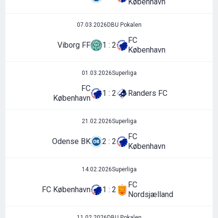
København
07.03.2026
DBU Pokalen
FC
Viborg FF
1 : 2
København
01.03.2026
Superliga
FC
1 : 2
Randers FC
København
21.02.2026
Superliga
FC
Odense BK
2 : 2
København
14.02.2026
Superliga
FC
FC København
1 : 2
Nordsjælland
11.02.2026
DBU Pokalen