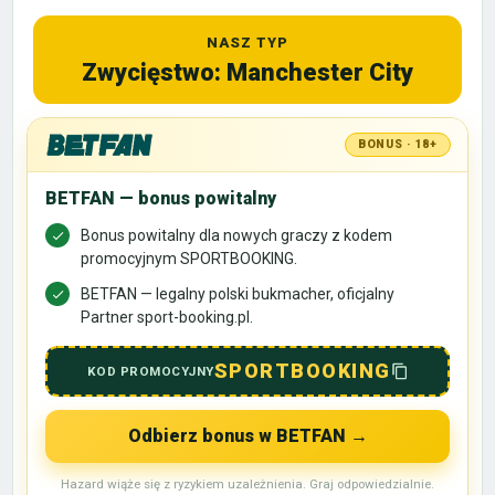
NASZ TYP
Zwycięstwo: Manchester City
BONUS · 18+
BETFAN — bonus powitalny
Bonus powitalny dla nowych graczy z kodem
promocyjnym SPORTBOOKING.
BETFAN — legalny polski bukmacher, oficjalny
Partner sport-booking.pl.
SPORTBOOKING
KOD PROMOCYJNY
Odbierz bonus w BETFAN
→
Hazard wiąże się z ryzykiem uzależnienia. Graj odpowiedzialnie.