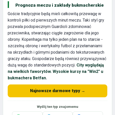
Prognoza meczu i zakłady bukmacherskie
Goście tradycyjnie będą mieli całkowitą przewagę w
kontroli piłki od pierwszych minut meczu. Taki styl gry
pozwala podopiecznym Guardioli zdominować
przeciwnika, stwarzając ciągłe zagrożenie dla jego
obrony. Kopenhaga ma tylko jeden plan na to starcie -
szczelną obronę i wertykalny futbol z przełamaniami
na skrzydłach i górnymi podaniami do teksturowanych
graczy ataku. Gospodarze będą również przywiązywać
dużą wagę do standardowych pozycji.
City wyglądają
na wielkich faworytów. Wysokie kursy na "Win2
" u
bukmachera
Betfan
.
Najnowsze darmowe typy →
Wyślij ten typ znajomemu