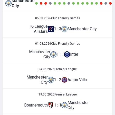
Manchester
City
05.08.2026
Club Friendly Games
K-League
1 : 3
Manchester City
Allstars
01.08.2026
Club Friendly Games
Manchester
1 : 1
Inter
City
24.05.2026
Premier League
Manchester
1 : 2
Aston Villa
City
19.05.2026
Premier League
Manchester
Bournemouth
1 : 1
City