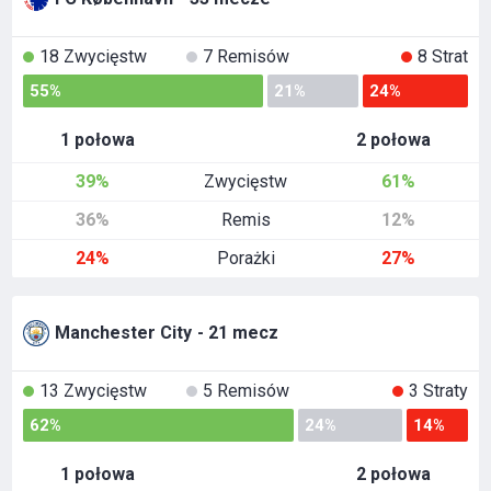
18 Zwycięstw
7 Remisów
8 Strat
55%
21%
24%
1 połowa
2 połowa
39%
Zwycięstw
61%
36%
Remis
12%
24%
Porażki
27%
Manchester City
- 21 mecz
13 Zwycięstw
5 Remisów
3 Straty
62%
24%
14%
1 połowa
2 połowa