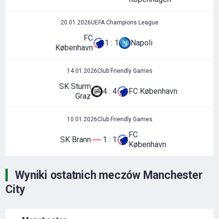
20.01.2026
UEFA Champions League
FC
1 : 1
Napoli
København
14.01.2026
Club Friendly Games
SK Sturm
4 : 4
FC København
Graz
10.01.2026
Club Friendly Games
FC
SK Brann
1 : 1
København
Wyniki ostatnich meczów Manchester
City