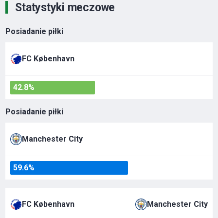
Statystyki meczowe
Posiadanie piłki
FC København
42.8%
Posiadanie piłki
Manchester City
59.6%
FC København
Manchester City