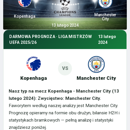
Manchester
Kopenhaga
City
13 lutego 2024
DARMOWA PROGNOZA · LIGA MISTRZÓW
13 lutego
UEFA 2025/26
2024
VS
Kopenhaga
Manchester City
Nasz typ na mecz Kopenhaga - Manchester City (13
lutego 2024): Zwycięstwo: Manchester City.
Faworytem według naszej analizy jest Manchester City.
Prognozę opieramy na formie obu drużyn, bilansie H2H i
statystykach bramkowych — pełną analizę i statystyki
znajdziesz poniżej.