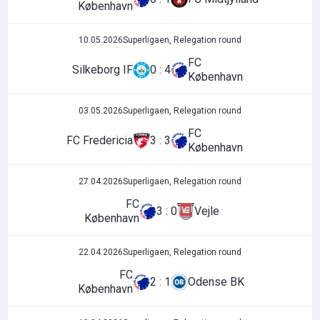
København
10.05.2026
Superligaen, Relegation round
FC
Silkeborg IF
0 : 4
København
03.05.2026
Superligaen, Relegation round
FC
FC Fredericia
3 : 3
København
27.04.2026
Superligaen, Relegation round
FC
3 : 0
Vejle
København
22.04.2026
Superligaen, Relegation round
FC
2 : 1
Odense BK
København