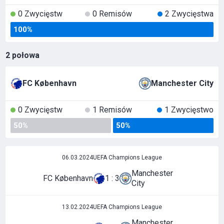
0 Zwycięstw
0 Remisów
2 Zwycięstwa
100%
2 połowa
FC København
Manchester City
0 Zwycięstw
1 Remisów
1 Zwycięstwo
50%
50%
06.03.2024
UEFA Champions League
Manchester
FC København
1 : 3
City
13.02.2024
UEFA Champions League
Manchester