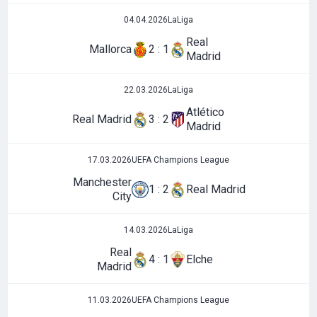
04.04.2026
LaLiga
Real
Mallorca
2 : 1
Madrid
22.03.2026
LaLiga
Atlético
Real Madrid
3 : 2
Madrid
17.03.2026
UEFA Champions League
Manchester
1 : 2
Real Madrid
City
14.03.2026
LaLiga
Real
4 : 1
Elche
Madrid
11.03.2026
UEFA Champions League