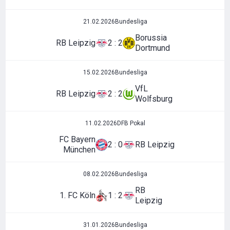
21.02.2026
Bundesliga
Borussia
RB Leipzig
2 : 2
Dortmund
15.02.2026
Bundesliga
VfL
RB Leipzig
2 : 2
Wolfsburg
11.02.2026
DFB Pokal
FC Bayern
2 : 0
RB Leipzig
München
08.02.2026
Bundesliga
RB
1. FC Köln
1 : 2
Leipzig
31.01.2026
Bundesliga