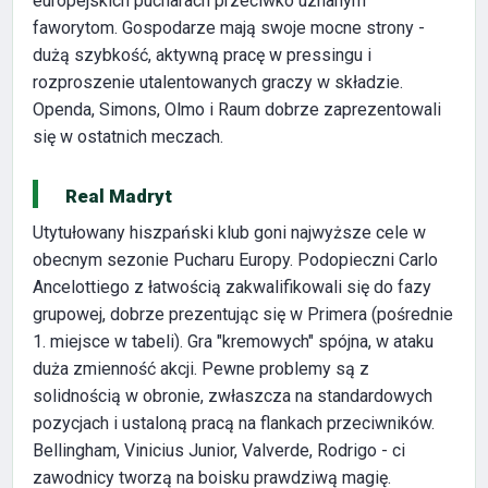
europejskich pucharach przeciwko uznanym
faworytom. Gospodarze mają swoje mocne strony -
dużą szybkość, aktywną pracę w pressingu i
rozproszenie utalentowanych graczy w składzie.
Openda, Simons, Olmo i Raum dobrze zaprezentowali
się w ostatnich meczach.
Real Madryt
Utytułowany hiszpański klub goni najwyższe cele w
obecnym sezonie Pucharu Europy. Podopieczni Carlo
Ancelottiego z łatwością zakwalifikowali się do fazy
grupowej, dobrze prezentując się w Primera (pośrednie
1. miejsce w tabeli). Gra "kremowych" spójna, w ataku
duża zmienność akcji. Pewne problemy są z
solidnością w obronie, zwłaszcza na standardowych
pozycjach i ustaloną pracą na flankach przeciwników.
Bellingham, Vinicius Junior, Valverde, Rodrigo - ci
zawodnicy tworzą na boisku prawdziwą magię.