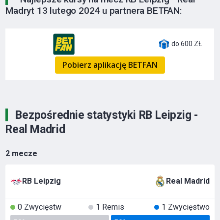
Madryt 13 lutego 2024 u partnera BETFAN:
do 600 ZŁ
Pobierz aplikację BETFAN
Bezpośrednie statystyki RB Leipzig -
Real Madrid
2 mecze
RB Leipzig
Real Madrid
0 Zwycięstw
1 Remis
1 Zwycięstwo