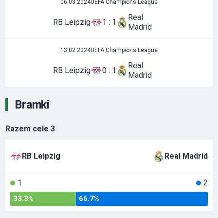
06.03.2024
UEFA Champions League
Real
RB Leipzig
1 : 1
Madrid
13.02.2024
UEFA Champions League
Real
RB Leipzig
0 : 1
Madrid
Bramki
Razem cele
3
RB Leipzig
Real Madrid
1
2
33.3%
66.7%