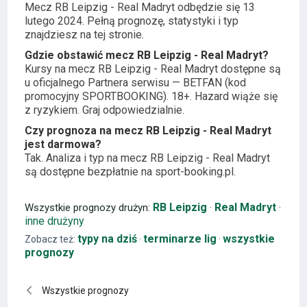
Mecz RB Leipzig - Real Madryt odbędzie się 13
lutego 2024. Pełną prognozę, statystyki i typ
znajdziesz na tej stronie.
Gdzie obstawić mecz RB Leipzig - Real Madryt?
Kursy na mecz RB Leipzig - Real Madryt dostępne są
u oficjalnego Partnera serwisu — BETFAN (kod
promocyjny SPORTBOOKING). 18+. Hazard wiąże się
z ryzykiem. Graj odpowiedzialnie.
Czy prognoza na mecz RB Leipzig - Real Madryt
jest darmowa?
Tak. Analiza i typ na mecz RB Leipzig - Real Madryt
są dostępne bezpłatnie na sport-booking.pl.
RB Leipzig
Real Madryt
Wszystkie prognozy drużyn:
·
·
inne drużyny
typy na dziś
terminarze lig
wszystkie
Zobacz też:
·
·
prognozy
Wszystkie prognozy