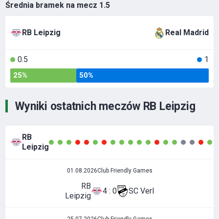
Średnia bramek na mecz
1.5
RB Leipzig
Real Madrid
0.5
1
25%
50%
Wyniki ostatnich meczów RB Leipzig
RB
Leipzig
01.08.2026
Club Friendly Games
RB
4 : 0
SC Verl
Leipzig
25.07.2026
Club Friendly Games