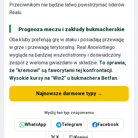
Przeciwnikom nie będzie łatwo powstrzymać liderów
Realu.
Prognoza meczu i zakłady bukmacherskie
Oba kluby preferują grę w ataku i posiadają przewagę
w grze i przewagę terytorialną. Real Ancelottiego
wygląda na bardziej wszechstronny i doświadczony
zespół z wieloma gwiazdami w składzie.
To sprawia,
że "kremowi" są faworytami tej konfrontacji.
Wysokie kursy na "Win2
" u bukmachera
Betfan
.
Najnowsze darmowe typy →
Wyślij ten typ znajomemu
WhatsApp
Telegram
Facebook
X
Kopiuj