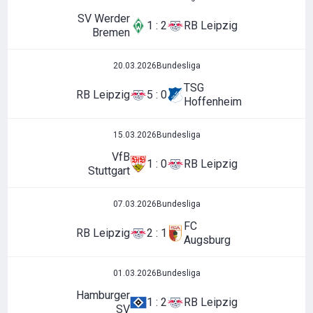
SV Werder
1 : 2
RB Leipzig
Bremen
20.03.2026
Bundesliga
TSG
RB Leipzig
5 : 0
Hoffenheim
15.03.2026
Bundesliga
VfB
1 : 0
RB Leipzig
Stuttgart
07.03.2026
Bundesliga
FC
RB Leipzig
2 : 1
Augsburg
01.03.2026
Bundesliga
Hamburger
1 : 2
RB Leipzig
SV