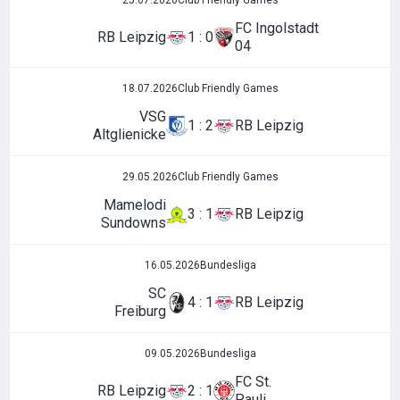
FC Ingolstadt
RB Leipzig
1 : 0
04
18.07.2026
Club Friendly Games
VSG
1 : 2
RB Leipzig
Altglienicke
29.05.2026
Club Friendly Games
Mamelodi
3 : 1
RB Leipzig
Sundowns
16.05.2026
Bundesliga
SC
4 : 1
RB Leipzig
Freiburg
09.05.2026
Bundesliga
FC St.
RB Leipzig
2 : 1
Pauli