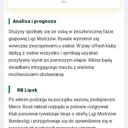
18+.
Analiza i prognoza
Drużyny spotkały się ze sobą w zeszłorocznej fazie
grupowej Ligi Mistrzów. Rywale wymienili się
wówczas zwycięstwami u siebie. W play-offach kluby
dadzą z siebie wszystko i spróbują uzyskać
pozytywny wynik po pierwszym etapie. Kibice będą
świadkami intrygującego meczu z wieloma
możliwościami obstawiania.
RB Lipsk
Po lekkim poślizgu na początku sezonu, podopieczni
Marco Rosé nabrali rozpędu w połowie rozgrywek.
Klub ponownie rywalizuje teraz o strefę Ligi Mistrzów
Bundesligi i przygotowuje się do sprawdzenia się w