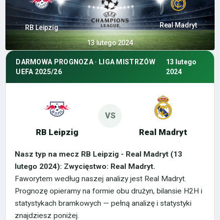
Real Madryt
RB Leipzig
13 lutego 2024
DARMOWA PROGNOZA · LIGA MISTRZÓW
13 lutego
UEFA 2025/26
2024
VS
RB Leipzig
Real Madryt
Nasz typ na mecz RB Leipzig - Real Madryt (13
lutego 2024): Zwycięstwo: Real Madryt.
Faworytem według naszej analizy jest Real Madryt.
Prognozę opieramy na formie obu drużyn, bilansie H2H i
statystykach bramkowych — pełną analizę i statystyki
znajdziesz poniżej.