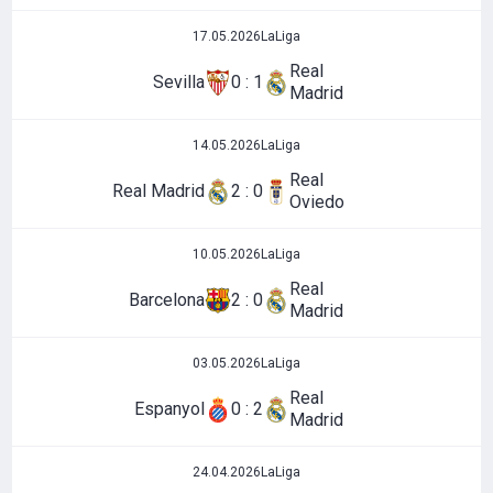
17.05.2026
LaLiga
Real
Sevilla
0 : 1
Madrid
14.05.2026
LaLiga
Real
Real Madrid
2 : 0
Oviedo
10.05.2026
LaLiga
Real
Barcelona
2 : 0
Madrid
03.05.2026
LaLiga
Real
Espanyol
0 : 2
Madrid
24.04.2026
LaLiga