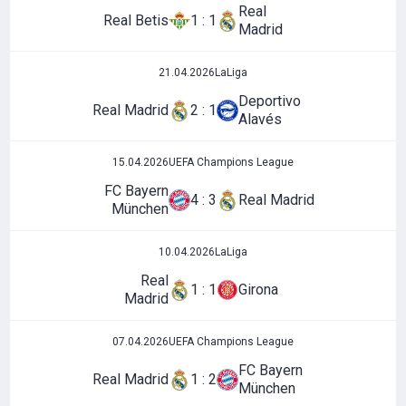
Real
Real Betis
1 : 1
Madrid
21.04.2026
LaLiga
Deportivo
Real Madrid
2 : 1
Alavés
15.04.2026
UEFA Champions League
FC Bayern
4 : 3
Real Madrid
München
10.04.2026
LaLiga
Real
1 : 1
Girona
Madrid
07.04.2026
UEFA Champions League
FC Bayern
Real Madrid
1 : 2
München