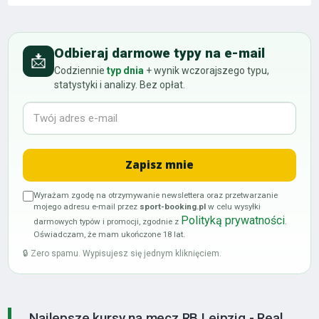
Odbieraj darmowe typy na e-mail
📩
Codziennie
typ dnia
+ wynik wczorajszego typu,
statystyki i analizy. Bez opłat.
Wyrażam zgodę na otrzymywanie newslettera oraz przetwarzanie
mojego adresu e-mail przez
sport-booking.pl
w celu wysyłki
Polityką prywatności
darmowych typów i promocji, zgodnie z
.
Oświadczam, że mam ukończone 18 lat.
🔒 Zero spamu. Wypisujesz się jednym kliknięciem.
Najlepsze kursy na mecz RB Leipzig - Real