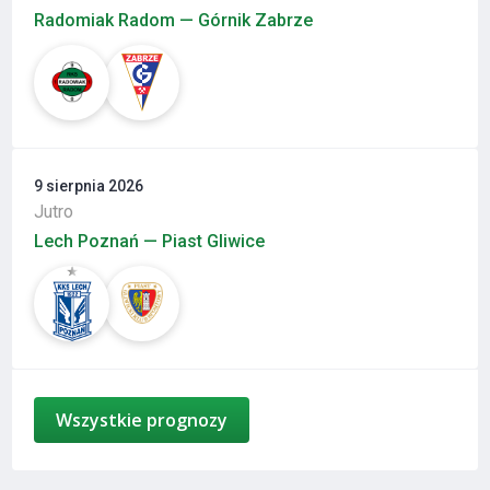
Radomiak Radom — Górnik Zabrze
9 sierpnia 2026
Jutro
Lech Poznań — Piast Gliwice
Wszystkie prognozy