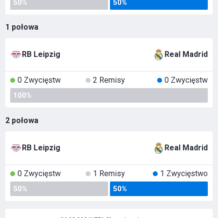
50%
50%
1 połowa
RB Leipzig
Real Madrid
0 Zwycięstw
2 Remisy
0 Zwycięstw
100%
2 połowa
RB Leipzig
Real Madrid
0 Zwycięstw
1 Remisy
1 Zwycięstwo
50%
50%