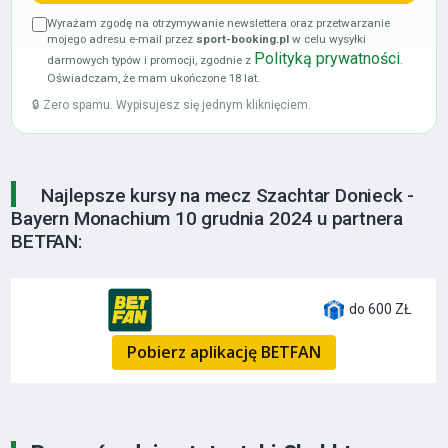
Wyrażam zgodę na otrzymywanie newslettera oraz przetwarzanie
mojego adresu e-mail przez
sport-booking.pl
w celu wysyłki
Polityką prywatności
darmowych typów i promocji, zgodnie z
.
Oświadczam, że mam ukończone 18 lat.
🔒 Zero spamu. Wypisujesz się jednym kliknięciem.
Najlepsze kursy na mecz Szachtar Donieck -
Bayern Monachium 10 grudnia 2024 u partnera
BETFAN:
do 600 ZŁ
Pobierz aplikację BETFAN