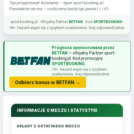
Typ przygotował: Konstanty — typer sport-booking.pl.
Pewniaków nie ma — rozliczamy każdy typ jawnie (✓/✗).
sport-booking.pl · Oficjalny Partner
BETFAN
· Kod
SPORTBOOKING
·
18+. Hazard wiąże się z ryzykiem uzależnienia. Graj odpowiedzialnie.
Prognoza sponsorowana przez
BETFAN
— oficjalny Partner sport-
booking.pl. Kod promocyjny
SPORTBOOKING
.
18+. Hazard wiąże się z ryzykiem
uzależnienia. Graj odpowiedzialnie.
Odbierz bonus w BETFAN →
INFORMACJE O MECZU I STATYSTYKI
SKŁADY Z OSTATNIEGO MECZU