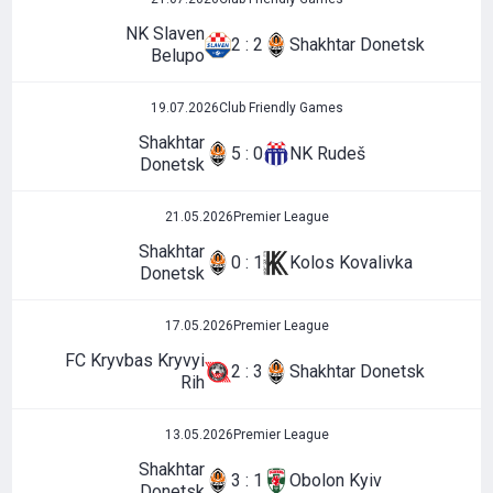
NK Slaven
2 : 2
Shakhtar Donetsk
Belupo
19.07.2026
Club Friendly Games
Shakhtar
5 : 0
NK Rudeš
Donetsk
21.05.2026
Premier League
Shakhtar
0 : 1
Kolos Kovalivka
Donetsk
17.05.2026
Premier League
FC Kryvbas Kryvyi
2 : 3
Shakhtar Donetsk
Rih
13.05.2026
Premier League
Shakhtar
3 : 1
Obolon Kyiv
Donetsk