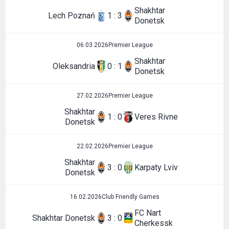
Shakhtar
Lech Poznań
1 : 3
Donetsk
06.03.2026
Premier League
Shakhtar
Oleksandria
0 : 1
Donetsk
27.02.2026
Premier League
Shakhtar
1 : 0
Veres Rivne
Donetsk
22.02.2026
Premier League
Shakhtar
3 : 0
Karpaty Lviv
Donetsk
16.02.2026
Club Friendly Games
FC Nart
Shakhtar Donetsk
3 : 0
Cherkessk