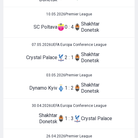
10.05.2026
Premier League
Shakhtar
SC Poltava
0 : 4
Donetsk
07.05.2026
UEFA Europa Conference League
Shakhtar
Crystal Palace
2 : 1
Donetsk
03.05.2026
Premier League
Shakhtar
Dynamo Kyiv
1 : 2
Donetsk
30.04.2026
UEFA Europa Conference League
Shakhtar
1 : 3
Crystal Palace
Donetsk
26.04.2026
Premier League