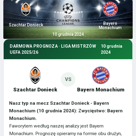
Bayern
Szachtar Donieck
Monachium
10 grudnia 2024
DARMOWA PROGNOZA · LIGA MISTRZÓW
10 grudnia
UEFA 2025/26
2024
VS
Szachtar Donieck
Bayern Monachium
Nasz typ na mecz Szachtar Donieck - Bayern
Monachium (10 grudnia 2024): Zwycięstwo: Bayern
Monachium.
Faworytem według naszej analizy jest Bayern
Monachium. Prognozę opieramy na formie obu drużyn,