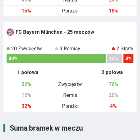
15%
Porażki
18%
FC Bayern München
- 25 meczów
20 Zwycięstw
3 Remisy
2 Straty
80%
12%
8%
1 połowa
2 połowa
52%
Zwycięstw
76%
16%
Remis
20%
32%
Porażki
4%
Suma bramek w meczu