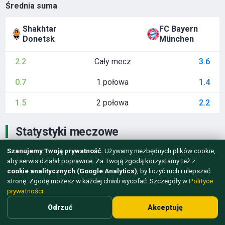
Średnia suma
Shakhtar
FC Bayern
Donetsk
München
Cały mecz
2.2
3.6
1 połowa
0.7
1.4
2 połowa
1.5
2.2
Statystyki meczowe
Szanujemy Twoją prywatność.
Używamy niezbędnych plików cookie,
Posiadanie piłki
aby serwis działał poprawnie. Za Twoją zgodą korzystamy też z
cookie analitycznych (Google Analytics)
, by liczyć ruch i ulepszać
stronę. Zgodę możesz w każdej chwili wycofać. Szczegóły w
Polityce
Shakhtar Donetsk
prywatności
.
Odrzuć
Akceptuję
10.5%