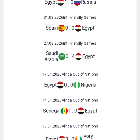
Egypt
1 : 0
Russia
31.03.2026
Int. Friendly Games
Spain
0 : 0
Egypt
27.03.2026
Int. Friendly Games
Saudi
0 : 4
Egypt
Arabia
17.01.2026
Africa Cup of Nations
Egypt
0 : 0
Nigeria
14.01.2026
Africa Cup of Nations
Senegal
1 : 0
Egypt
10.01.2026
Africa Cup of Nations
Ivory
Egypt
3 : 2