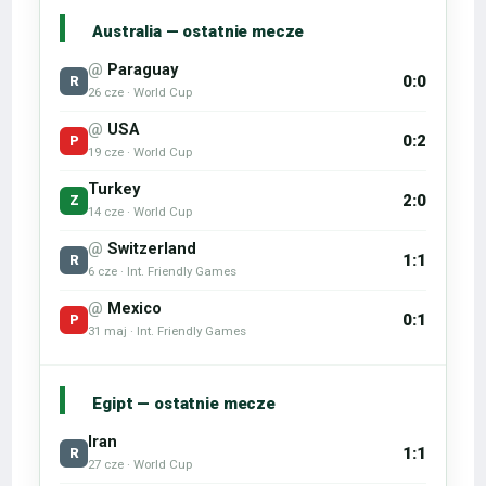
Australia — ostatnie mecze
@
Paraguay
0:0
R
26 cze · World Cup
@
USA
0:2
P
19 cze · World Cup
Turkey
2:0
Z
14 cze · World Cup
@
Switzerland
1:1
R
6 cze · Int. Friendly Games
@
Mexico
0:1
P
31 maj · Int. Friendly Games
Egipt — ostatnie mecze
Iran
1:1
R
27 cze · World Cup