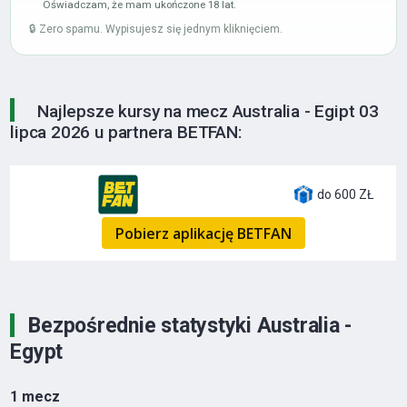
Oświadczam, że mam ukończone 18 lat.
🔒 Zero spamu. Wypisujesz się jednym kliknięciem.
Najlepsze kursy na mecz Australia - Egipt 03
lipca 2026 u partnera BETFAN:
do 600 ZŁ
Pobierz aplikację BETFAN
Bezpośrednie statystyki Australia -
Egypt
1 mecz