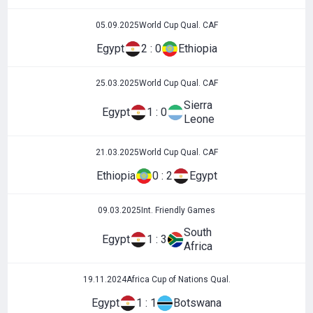
05.09.2025
World Cup Qual. CAF
Egypt
2 : 0
Ethiopia
25.03.2025
World Cup Qual. CAF
Sierra
Egypt
1 : 0
Leone
21.03.2025
World Cup Qual. CAF
Ethiopia
0 : 2
Egypt
09.03.2025
Int. Friendly Games
South
Egypt
1 : 3
Africa
19.11.2024
Africa Cup of Nations Qual.
Egypt
1 : 1
Botswana