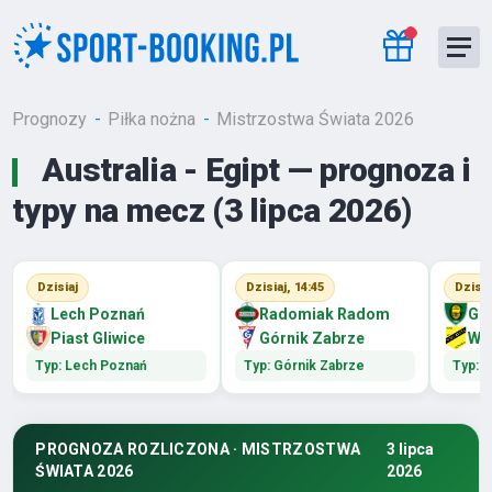
Prognozy
Piłka nożna
Mistrzostwa Świata 2026
Australia - Egipt — prognoza i
typy na mecz (3 lipca 2026)
Dzisiaj
Dzisiaj, 14:45
Dzisia
Lech Poznań
Radomiak Radom
GK
Piast Gliwice
Górnik Zabrze
Wi
Typ: Lech Poznań
Typ: Górnik Zabrze
Typ: 
3 lipca 2026
PROGNOZA ROZLICZONA · MISTRZOSTWA
3 lipca
ŚWIATA 2026
2026