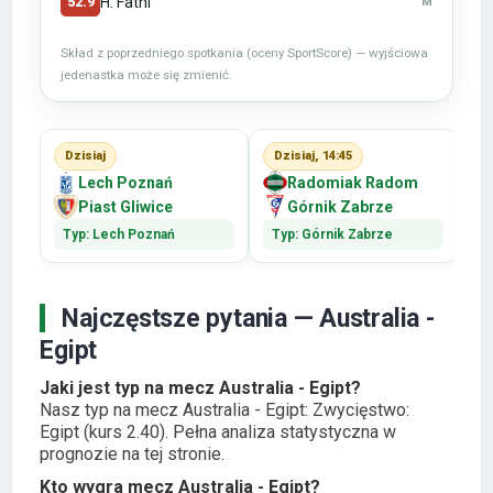
H. Fathi
52.9
M
Skład z poprzedniego spotkania (oceny SportScore) — wyjściowa
jedenastka może się zmienić.
Dzisiaj
Dzisiaj, 14:45
D
Lech Poznań
Radomiak Radom
Piast Gliwice
Górnik Zabrze
Typ: Lech Poznań
Typ: Górnik Zabrze
T
Najczęstsze pytania — Australia -
Egipt
Jaki jest typ na mecz Australia - Egipt?
Nasz typ na mecz Australia - Egipt: Zwycięstwo:
Egipt (kurs 2.40). Pełna analiza statystyczna w
prognozie na tej stronie.
Kto wygra mecz Australia - Egipt?