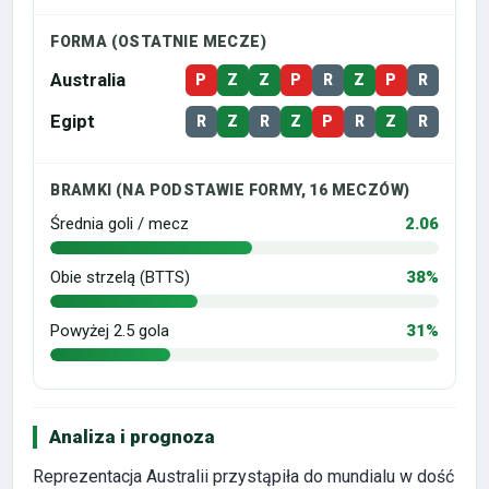
FORMA (OSTATNIE MECZE)
Australia
P
Z
Z
P
R
Z
P
R
Egipt
R
Z
R
Z
P
R
Z
R
BRAMKI (NA PODSTAWIE FORMY, 16 MECZÓW)
Średnia goli / mecz
2.06
Obie strzelą (BTTS)
38%
Powyżej 2.5 gola
31%
Analiza i prognoza
Reprezentacja Australii przystąpiła do mundialu w dość