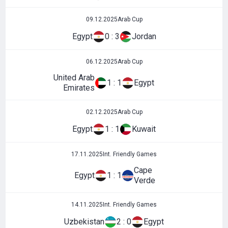
09.12.2025
Arab Cup
Egypt
0 : 3
Jordan
06.12.2025
Arab Cup
United Arab
1 : 1
Egypt
Emirates
02.12.2025
Arab Cup
Egypt
1 : 1
Kuwait
17.11.2025
Int. Friendly Games
Cape
Egypt
1 : 1
Verde
14.11.2025
Int. Friendly Games
Uzbekistan
2 : 0
Egypt