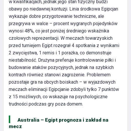
w kwalifikacjach, jednak jego stan fizyczny budzi
obawy po niedawnej kontuzji. Linia środkowa Egipcjan
wykazuje dobre przygotowanie techniczne, ale
przegrywa w walce – procent wygranych pojedynków
wynosi 48%, co jest poniżej średniego wskaźnika
czołowych reprezentacji. W meczach towarzyskich
przed turniejem Egipt rozegrał 4 spotkania z wynikami
2 zwycięstwa, 1 remis i 1 porażka, co demonstruje
niestabilność. Drużyna preferuje kontrolowanie piłki i
budowanie ataków pozycyjnych, jednak na szybkich
kontrach również stanowi zagrożenie. Problemem
pozostaje gra na obcych boiskach – w wyjazdowych
meczach eliminacji Egipcjanie zdobyli tylko 7 punktów
z 15 możliwych, co wskazuje na psychologiczne
trudności podczas gry poza domem.
Australia – Egipt prognoza i zakład na
mecz