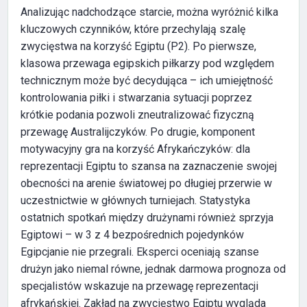
Analizując nadchodzące starcie, można wyróżnić kilka
kluczowych czynników, które przechylają szalę
zwycięstwa na korzyść Egiptu (P2). Po pierwsze,
klasowa przewaga egipskich piłkarzy pod względem
technicznym może być decydująca – ich umiejętność
kontrolowania piłki i stwarzania sytuacji poprzez
krótkie podania pozwoli zneutralizować fizyczną
przewagę Australijczyków. Po drugie, komponent
motywacyjny gra na korzyść Afrykańczyków: dla
reprezentacji Egiptu to szansa na zaznaczenie swojej
obecności na arenie światowej po długiej przerwie w
uczestnictwie w głównych turniejach. Statystyka
ostatnich spotkań między drużynami również sprzyja
Egiptowi – w 3 z 4 bezpośrednich pojedynków
Egipcjanie nie przegrali. Eksperci oceniają szanse
drużyn jako niemal równe, jednak darmowa prognoza od
specjalistów wskazuje na przewagę reprezentacji
afrykańskiej. Zakład na zwycięstwo Egiptu wygląda