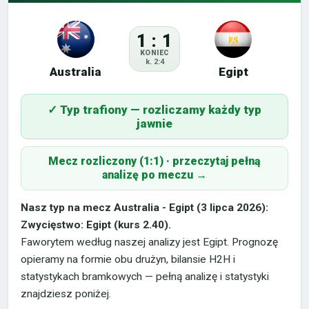
Egipt
Australia
1 : 1
KONIEC
k. 2:4
Australia
Egipt
✓ Typ trafiony — rozliczamy każdy typ
jawnie
Mecz rozliczony (1:1) · przeczytaj pełną
analizę po meczu →
Nasz typ na mecz Australia - Egipt (3 lipca 2026):
Zwycięstwo: Egipt (kurs 2.40).
Faworytem według naszej analizy jest Egipt. Prognozę
opieramy na formie obu drużyn, bilansie H2H i
statystykach bramkowych — pełną analizę i statystyki
znajdziesz poniżej.