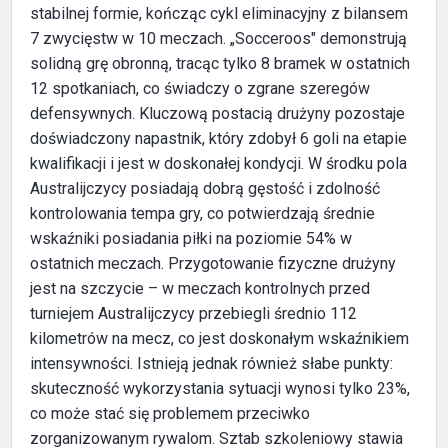
stabilnej formie, kończąc cykl eliminacyjny z bilansem
7 zwycięstw w 10 meczach. „Socceroos" demonstrują
solidną grę obronną, tracąc tylko 8 bramek w ostatnich
12 spotkaniach, co świadczy o zgrane szeregów
defensywnych. Kluczową postacią drużyny pozostaje
doświadczony napastnik, który zdobył 6 goli na etapie
kwalifikacji i jest w doskonałej kondycji. W środku pola
Australijczycy posiadają dobrą gęstość i zdolność
kontrolowania tempa gry, co potwierdzają średnie
wskaźniki posiadania piłki na poziomie 54% w
ostatnich meczach. Przygotowanie fizyczne drużyny
jest na szczycie – w meczach kontrolnych przed
turniejem Australijczycy przebiegli średnio 112
kilometrów na mecz, co jest doskonałym wskaźnikiem
intensywności. Istnieją jednak również słabe punkty:
skuteczność wykorzystania sytuacji wynosi tylko 23%,
co może stać się problemem przeciwko
zorganizowanym rywalom. Sztab szkoleniowy stawia