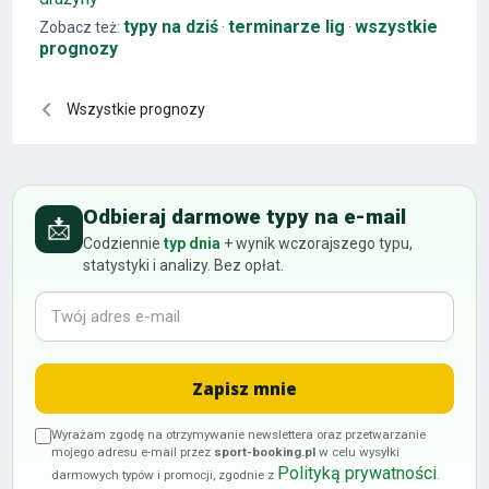
typy na dziś
terminarze lig
wszystkie
Zobacz też:
·
·
prognozy
Wszystkie prognozy
Odbieraj darmowe typy na e-mail
📩
Codziennie
typ dnia
+ wynik wczorajszego typu,
statystyki i analizy. Bez opłat.
Wyrażam zgodę na otrzymywanie newslettera oraz przetwarzanie
mojego adresu e-mail przez
sport-booking.pl
w celu wysyłki
Polityką prywatności
darmowych typów i promocji, zgodnie z
.