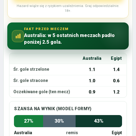
Hazard wiąże się z ryzykiem uzależnienia. Graj odpowiedzialnie.
18+.
FAKT PRZED MECZEM
Australia: w 5 ostatnich meczach padło
poniżej 2.5 gola.
Australia
Egipt
Śr. gole strzelone
1.1
1.4
Śr. gole stracone
1.0
0.6
Oczekiwane gole (ten mecz)
0.9
1.2
SZANSA NA WYNIK (MODEL FORMY)
27%
30%
43%
Australia
remis
Egipt