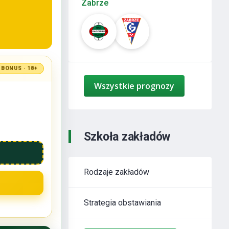
Zabrze
BONUS · 18+
Wszystkie prognozy
Szkoła zakładów
Rodzaje zakładów
Strategia obstawiania