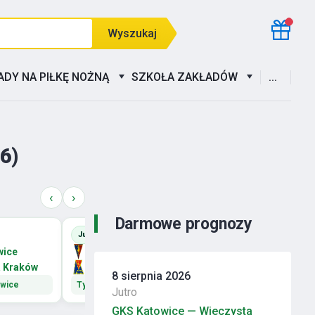
Wyszukaj
ADY NA PIŁKĘ NOŻNĄ
SZKOŁA ZAKŁADÓW
...
6)
‹
›
Darmowe prognozy
Jutro, 17:30
Jutro, 20:15
wice
Pogoń Szczecin
Korona Kielce
a Kraków
Motor Lublin
Legia Warszawa
8 sierpnia 2026
owice
Typ: Motor Lublin
Typ: Legia Warszawa
Jutro
GKS Katowice — Wieczysta