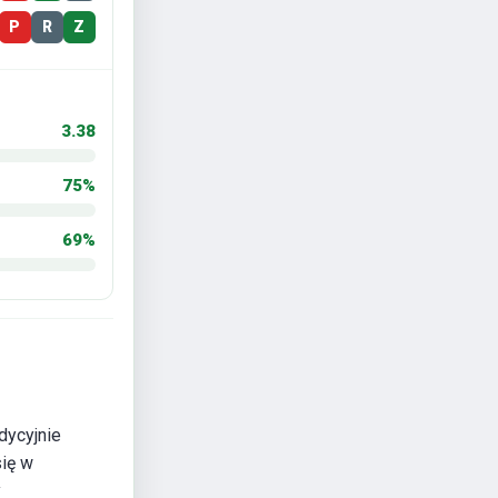
P
R
Z
3.38
75%
69%
dycyjnie
się w
y