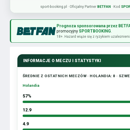
sport-booking.pl · Oficjalny Partner
BETFAN
· Kod
SPO
Prognoza sponsorowana przez BETF
promocyjny
SPORTBOOKING
.
18+. Hazard wiąże się z ryzykiem uzależnieni
INFORMACJE O MECZU I STATYSTYKI
ŚREDNIE Z OSTATNICH MECZÓW · HOLANDIA: 8 · SZWE
Holandia
57%
12.9
4.9