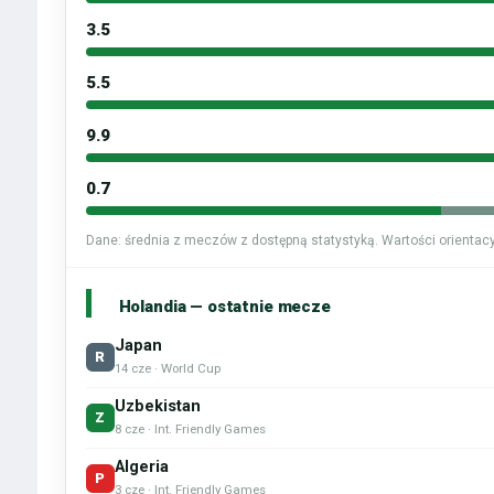
3.5
5.5
9.9
0.7
Dane: średnia z meczów z dostępną statystyką. Wartości orientacy
Holandia — ostatnie mecze
Japan
R
14 cze · World Cup
Uzbekistan
Z
8 cze · Int. Friendly Games
Algeria
P
3 cze · Int. Friendly Games