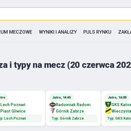
RUM MECZOWE
WYNIKI I ANALIZY
PULS RYNKU
ZAKŁ
za i typy na mecz (20 czerwca 202
utro
Jutro, 14:45
Jutro, 16:00
Lech Poznań
Radomiak Radom
GKS Kato
Piast Gliwice
Górnik Zabrze
Wieczyst
p: Lech Poznań
Typ: Górnik Zabrze
Typ: GKS Kat
0 czerwca 2026