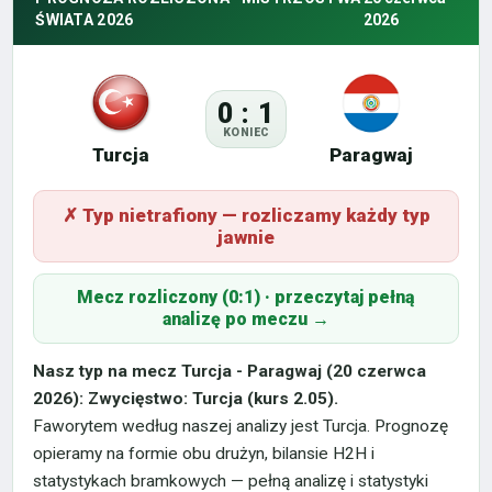
ŚWIATA 2026
2026
Paragwaj
Turcja
0 : 1
KONIEC
Turcja
Paragwaj
✗ Typ nietrafiony — rozliczamy każdy typ
jawnie
Mecz rozliczony (0:1) · przeczytaj pełną
analizę po meczu →
Nasz typ na mecz Turcja - Paragwaj (20 czerwca
2026): Zwycięstwo: Turcja (kurs 2.05).
Faworytem według naszej analizy jest Turcja. Prognozę
opieramy na formie obu drużyn, bilansie H2H i
statystykach bramkowych — pełną analizę i statystyki