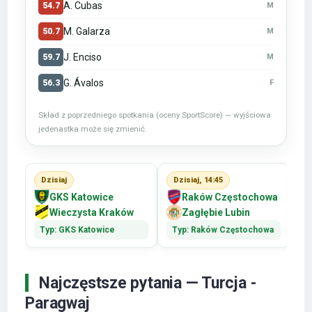
A. Cubas
54.7
M
M. Galarza
50.7
M
J. Enciso
59.7
M
G. Ávalos
56.3
F
Skład z poprzedniego spotkania (oceny SportScore) — wyjściowa
jedenastka może się zmienić.
Dzisiaj
Dzisiaj, 14:45
D
GKS Katowice
Raków Częstochowa
Wieczysta Kraków
Zagłębie Lubin
Typ: GKS Katowice
Typ: Raków Częstochowa
T
Najczęstsze pytania — Turcja -
Paragwaj