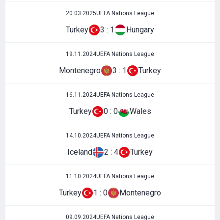
20.03.2025
UEFA Nations League
Turkey
3 : 1
Hungary
19.11.2024
UEFA Nations League
Montenegro
3 : 1
Turkey
16.11.2024
UEFA Nations League
Turkey
0 : 0
Wales
14.10.2024
UEFA Nations League
Iceland
2 : 4
Turkey
11.10.2024
UEFA Nations League
Turkey
1 : 0
Montenegro
09.09.2024
UEFA Nations League