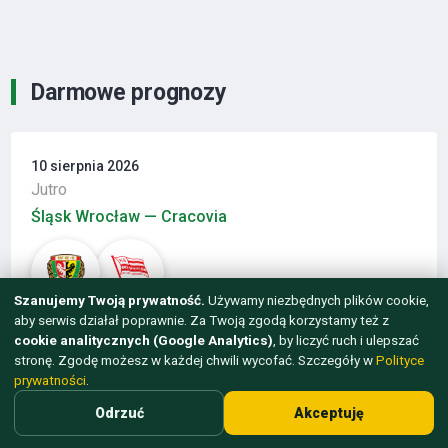
Darmowe prognozy
10 sierpnia 2026
Jutro
Śląsk Wrocław — Cracovia
Szanujemy Twoją prywatność.
Używamy niezbędnych plików cookie,
aby serwis działał poprawnie. Za Twoją zgodą korzystamy też z
cookie analitycznych (Google Analytics)
, by liczyć ruch i ulepszać
stronę. Zgodę możesz w każdej chwili wycofać. Szczegóły w
Polityce
11 sierpnia 2026
prywatności
.
Saburtalo Tbilisi — Larne
Odrzuć
Akceptuję