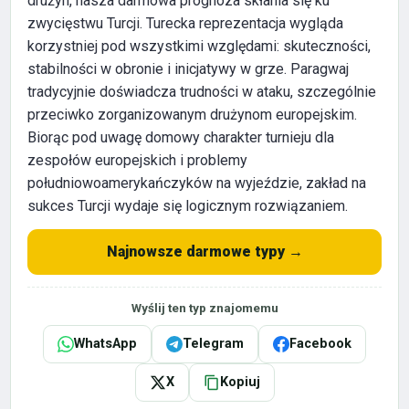
drużyn, nasza darmowa prognoza skłania się ku
zwycięstwu Turcji. Turecka reprezentacja wygląda
korzystniej pod wszystkimi względami: skuteczności,
stabilności w obronie i inicjatywy w grze. Paragwaj
tradycyjnie doświadcza trudności w ataku, szczególnie
przeciwko zorganizowanym drużynom europejskim.
Biorąc pod uwagę domowy charakter turnieju dla
zespołów europejskich i problemy
południowoamerykańczyków na wyjeździe, zakład na
sukces Turcji wydaje się logicznym rozwiązaniem.
Najnowsze darmowe typy →
Wyślij ten typ znajomemu
WhatsApp
Telegram
Facebook
X
Kopiuj