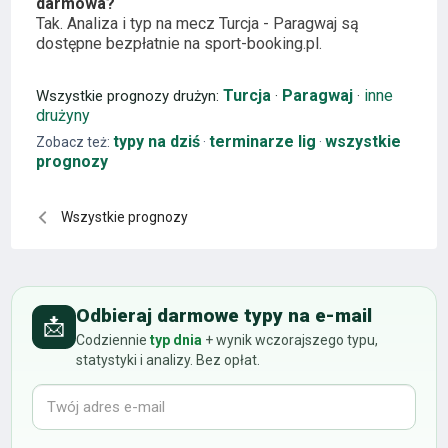
darmowa?
Tak. Analiza i typ na mecz Turcja - Paragwaj są
dostępne bezpłatnie na sport-booking.pl.
Turcja
Paragwaj
inne
Wszystkie prognozy drużyn:
·
·
drużyny
typy na dziś
terminarze lig
wszystkie
Zobacz też:
·
·
prognozy
Wszystkie prognozy
Odbieraj darmowe typy na e-mail
📩
Codziennie
typ dnia
+ wynik wczorajszego typu,
statystyki i analizy. Bez opłat.