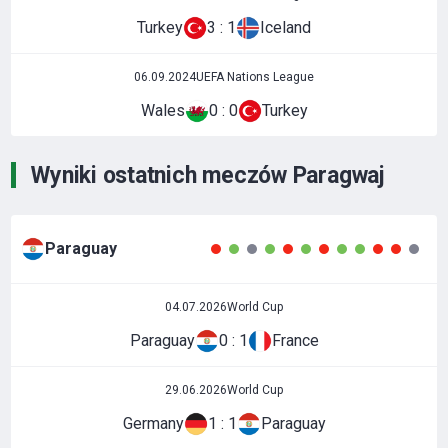
Turkey
3 : 1
Iceland
06.09.2024
UEFA Nations League
Wales
0 : 0
Turkey
Wyniki ostatnich meczów Paragwaj
Paraguay
04.07.2026
World Cup
Paraguay
0 : 1
France
29.06.2026
World Cup
Germany
1 : 1
Paraguay