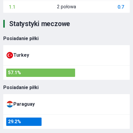
2 połowa
1.1
0.7
Statystyki meczowe
Posiadanie piłki
Turkey
57.1%
Posiadanie piłki
Paraguay
29.2%