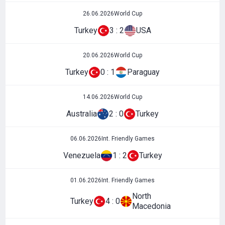
26.06.2026
World Cup
Turkey
3 : 2
USA
20.06.2026
World Cup
Turkey
0 : 1
Paraguay
14.06.2026
World Cup
Australia
2 : 0
Turkey
06.06.2026
Int. Friendly Games
Venezuela
1 : 2
Turkey
01.06.2026
Int. Friendly Games
North
Turkey
4 : 0
Macedonia