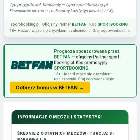
Typ przygotował: Konstanty — typer sport-booking.pl.
Pewniaków nie ma — rozliczamy każdy typ jawnie (✓/✗).
sport-booking.pl · Oficjalny Partner
BETFAN
· Kod
SPORTBOOKING
·
18+. Hazard wiąże się z ryzykiem uzależnienia. Graj odpowiedzialnie.
Prognoza sponsorowana przez
BETFAN
— oficjalny Partner sport-
booking.pl. Kod promocyjny
SPORTBOOKING
.
18+. Hazard wiąże się z ryzykiem
uzależnienia. Graj odpowiedzialnie.
Odbierz bonus w BETFAN →
INFORMACJE O MECZU I STATYSTYKI
ŚREDNIE Z OSTATNICH MECZÓW · TURCJA: 8 ·
PARAGWAJ: 6