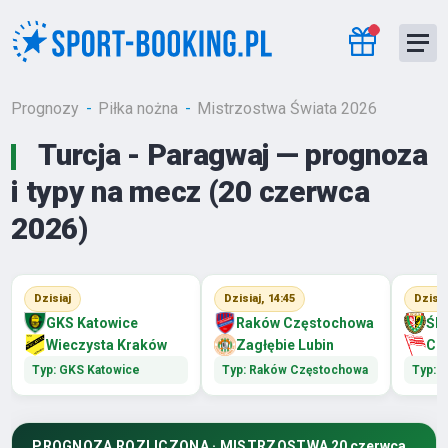
Prognozy
Piłka nożna
Mistrzostwa Świata 2026
Turcja - Paragwaj — prognoza
i typy na mecz (20 czerwca
2026)
Dzisiaj
Dzisiaj, 14:45
Dzisia
GKS Katowice
Raków Częstochowa
Śl
Wieczysta Kraków
Zagłębie Lubin
Cr
Typ: GKS Katowice
Typ: Raków Częstochowa
Typ: 
20 czerwca 2026
PROGNOZA ROZLICZONA · MISTRZOSTWA
20 czerwca