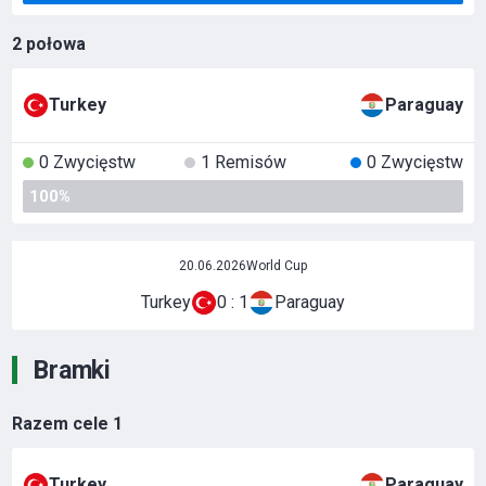
2 połowa
Turkey
Paraguay
0 Zwycięstw
1 Remisów
0 Zwycięstw
100%
20.06.2026
World Cup
Turkey
0 : 1
Paraguay
Bramki
Razem cele
1
Turkey
Paraguay