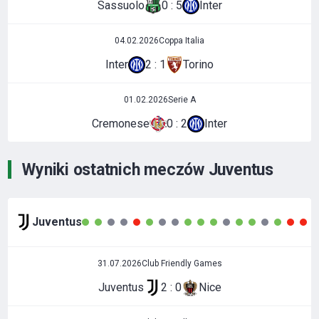
Sassuolo
0 : 5
Inter
04.02.2026
Coppa Italia
Inter
2 : 1
Torino
01.02.2026
Serie A
Cremonese
0 : 2
Inter
Wyniki ostatnich meczów Juventus
Juventus
31.07.2026
Club Friendly Games
Juventus
2 : 0
Nice