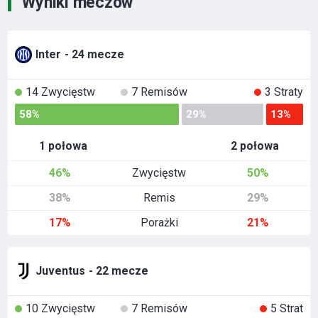
Wyniki meczów
Inter
- 24 mecze
14 Zwycięstw
7 Remisów
3 Straty
58%
29%
13%
1 połowa
2 połowa
46%
Zwycięstw
50%
38%
Remis
29%
17%
Porażki
21%
Juventus
- 22 mecze
10 Zwycięstw
7 Remisów
5 Strat