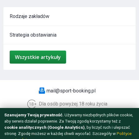
Rodzaje zakładów
Strategia obstawiania
Wszystkie artykuły
mail@sport-booking.pl
Dla osób powyżej 18 roku życia
Szanujemy Twoją prywatność.
Używamy niezbędnych plików cookie,
© 2012 - 2026 WSZELKIE PRAWA ZASTRZEŻONE.
aby serwis działał poprawnie. Za Twoją zgodą korzystamy też z
TWORZENIE STRON INTERNETOWYCH — ARTISMEDIA
cookie analitycznych (Google Analytics)
, by liczyć ruch i ulepszać
stronę. Zgodę możesz w każdej chwili wycofać. Szczegóły w
Polityce