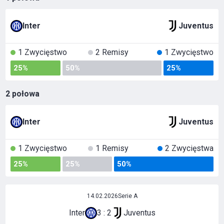
Inter
Juventus
1 Zwycięstwo
2 Remisy
1 Zwycięstwo
25%
50%
25%
2 połowa
Inter
Juventus
1 Zwycięstwo
1 Remisy
2 Zwycięstwa
25%
25%
50%
14.02.2026
Serie A
Inter
3 : 2
Juventus