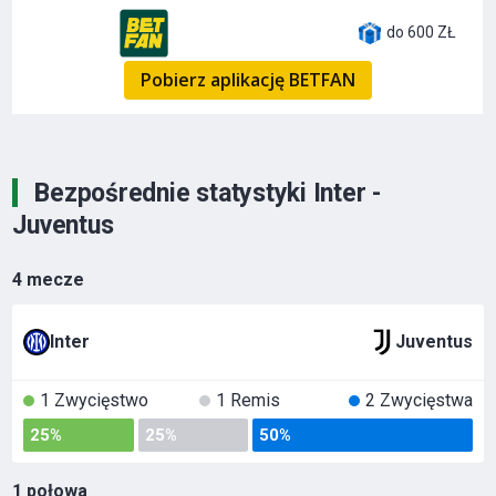
do 600 ZŁ
Pobierz aplikację BETFAN
Bezpośrednie statystyki Inter -
Juventus
4 mecze
Inter
Juventus
1 Zwycięstwo
1 Remis
2 Zwycięstwa
25%
25%
50%
1 połowa