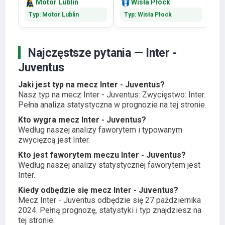
Motor Lublin
Wisła Płock
Typ: Motor Lublin
Typ: Wisła Płock
T
Najczęstsze pytania — Inter -
Juventus
Jaki jest typ na mecz Inter - Juventus?
Nasz typ na mecz Inter - Juventus: Zwycięstwo: Inter.
Pełna analiza statystyczna w prognozie na tej stronie.
Kto wygra mecz Inter - Juventus?
Według naszej analizy faworytem i typowanym
zwycięzcą jest Inter.
Kto jest faworytem meczu Inter - Juventus?
Według naszej analizy statystycznej faworytem jest
Inter.
Kiedy odbędzie się mecz Inter - Juventus?
Mecz Inter - Juventus odbędzie się 27 października
2024. Pełną prognozę, statystyki i typ znajdziesz na
tej stronie.