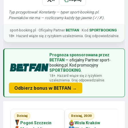
Typ przygotował: Konstanty — typer sport-booking.pl.
Pewniaków nie ma — rozliczamy każdy typ jawnie (✓/✗).
sport-booking.pl · Oficjalny Partner
BETFAN
· Kod
SPORTBOOKING
·
18+. Hazard wiąże się z ryzykiem uzależnienia. Graj odpowiedzialnie.
Prognoza sponsorowana przez
BETFAN
— oficjalny Partner sport-
booking.pl. Kod promocyjny
SPORTBOOKING
.
18+. Hazard wiąże się z ryzykiem
uzależnienia. Graj odpowiedzialnie.
Odbierz bonus w BETFAN →
Dzisiaj
Dzisiaj, 20:30
J
Pogoń Szczecin
Wisła Kraków