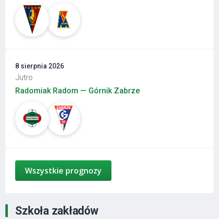
8 sierpnia 2026
Jutro
Radomiak Radom — Górnik Zabrze
Wszystkie prognozy
Szkoła zakładów