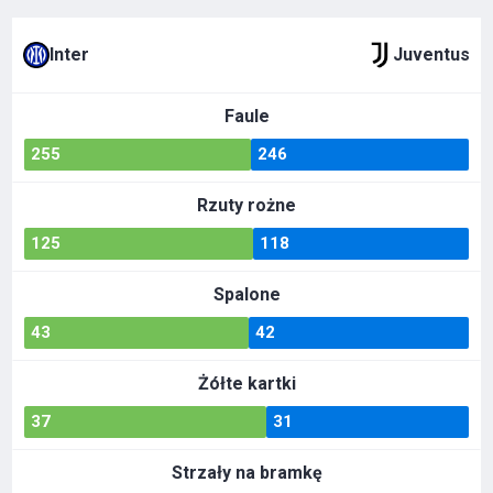
Inter
Juventus
Faule
255
246
Rzuty rożne
125
118
Spalone
43
42
Żółte kartki
37
31
Strzały na bramkę