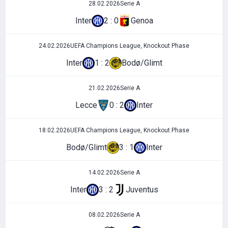
28.02.2026
Serie A
Inter
2 : 0
Genoa
24.02.2026
UEFA Champions League, Knockout Phase
Inter
1 : 2
Bodø/Glimt
21.02.2026
Serie A
Lecce
0 : 2
Inter
18.02.2026
UEFA Champions League, Knockout Phase
Bodø/Glimt
3 : 1
Inter
14.02.2026
Serie A
Inter
3 : 2
Juventus
08.02.2026
Serie A