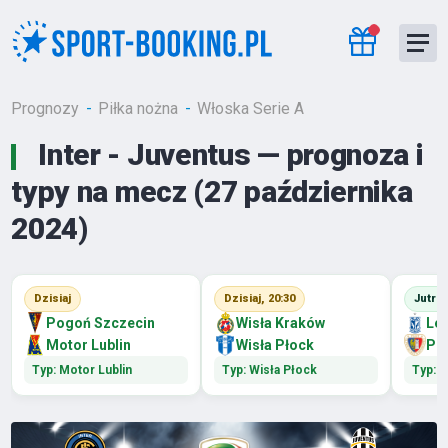
Prognozy
Piłka nożna
Włoska Serie A
Inter - Juventus — prognoza i
typy na mecz (27 października
2024)
Dzisiaj
Dzisiaj, 20:30
Jutro
Pogoń Szczecin
Wisła Kraków
Le
Motor Lublin
Wisła Płock
Pia
Typ: Motor Lublin
Typ: Wisła Płock
Typ: 