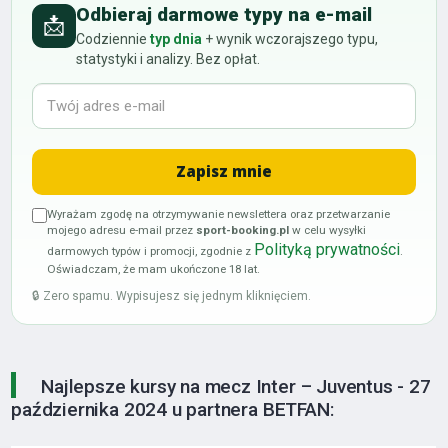
Odbieraj darmowe typy na e-mail
📩
Codziennie
typ dnia
+ wynik wczorajszego typu,
statystyki i analizy. Bez opłat.
Wyrażam zgodę na otrzymywanie newslettera oraz przetwarzanie
mojego adresu e-mail przez
sport-booking.pl
w celu wysyłki
Polityką prywatności
darmowych typów i promocji, zgodnie z
.
Oświadczam, że mam ukończone 18 lat.
🔒 Zero spamu. Wypisujesz się jednym kliknięciem.
Najlepsze kursy na mecz Inter – Juventus - 27
października 2024 u partnera BETFAN: