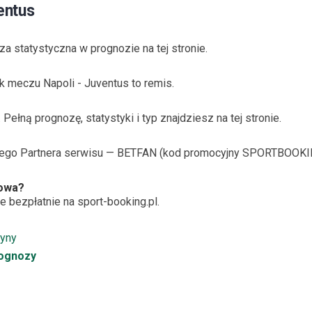
entus
za statystyczna w prognozie na tej stronie.
 meczu Napoli - Juventus to remis.
ełną prognozę, statystyki i typ znajdziesz na tej stronie.
alnego Partnera serwisu — BETFAN (kod promocyjny SPORTBOOKIN
mowa?
e bezpłatnie na sport-booking.pl.
żyny
rognozy