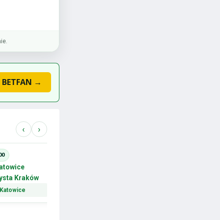
ie.
w BETFAN →
‹
›
00
Jutro, 17:30
Jutro, 20:15
atowice
Pogoń Szczecin
Korona Kielce
ysta Kraków
Motor Lublin
Legia Warszawa
 Katowice
Typ: Motor Lublin
Typ: Legia Warszawa