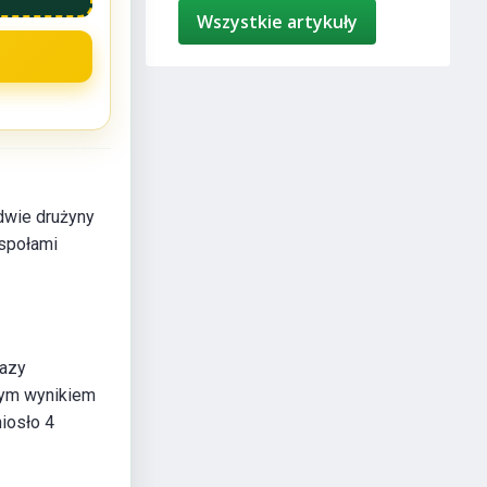
Wszystkie artykuły
ydwie drużyny
espołami
razy
szym wynikiem
iosło 4