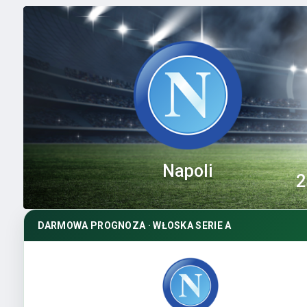
Napoli
2
DARMOWA PROGNOZA · WŁOSKA SERIE A