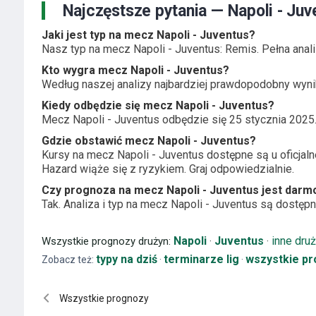
Najczęstsze pytania — Napoli - Juv
Jaki jest typ na mecz Napoli - Juventus?
Nasz typ na mecz Napoli - Juventus: Remis. Pełna anali
Kto wygra mecz Napoli - Juventus?
Według naszej analizy najbardziej prawdopodobny wynik
Kiedy odbędzie się mecz Napoli - Juventus?
Mecz Napoli - Juventus odbędzie się 25 stycznia 2025. P
Gdzie obstawić mecz Napoli - Juventus?
Kursy na mecz Napoli - Juventus dostępne są u oficj
Hazard wiąże się z ryzykiem. Graj odpowiedzialnie.
Czy prognoza na mecz Napoli - Juventus jest dar
Tak. Analiza i typ na mecz Napoli - Juventus są dostępn
Napoli
Juventus
inne dru
Wszystkie prognozy drużyn:
·
·
typy na dziś
terminarze lig
wszystkie p
Zobacz też:
·
·
Wszystkie prognozy