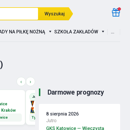
Wyszukaj
ADY NA PIŁKĘ NOŻNĄ
SZKOŁA ZAKŁADÓW
...
)
‹
›
Darmowe prognozy
Jutro, 17:30
Jutro, 20:15
wice
Pogoń Szczecin
Korona Kielce
a Kraków
Motor Lublin
Legia Warszawa
8 sierpnia 2026
owice
Typ: Motor Lublin
Typ: Legia Warszawa
Jutro
GKS Katowice — Wieczysta