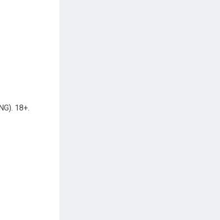
G). 18+.