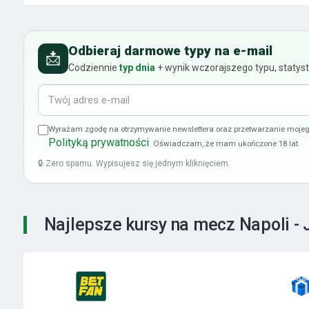
Odbieraj darmowe typy na e-mail
📩
Codziennie
typ dnia
+ wynik wczorajszego typu, statystyk
Wyrażam zgodę na otrzymywanie newslettera oraz przetwarzanie mojeg
Polityką prywatności
. Oświadczam, że mam ukończone 18 lat.
🔒 Zero spamu. Wypisujesz się jednym kliknięciem.
Najlepsze kursy na mecz Napoli - 