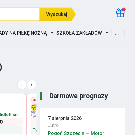
Wyszukaj
ADY NA PIŁKĘ NOŻNĄ
SZKOŁA ZAKŁADÓW
...
)
‹
›
Darmowe prognozy
16'
13'
Tre Fiori
Partizan Belgrad
Midlothian
Drita
Tobol Kostanay
7 sierpnia 2026
 0
0 : 0
0 : 0
Jutro
Typ: Tre Fiori
Typ: Partizan Belgrad
Pogoń Szczecin — Motor