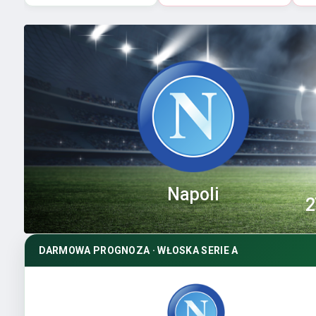
Napoli
2
DARMOWA PROGNOZA · WŁOSKA SERIE A