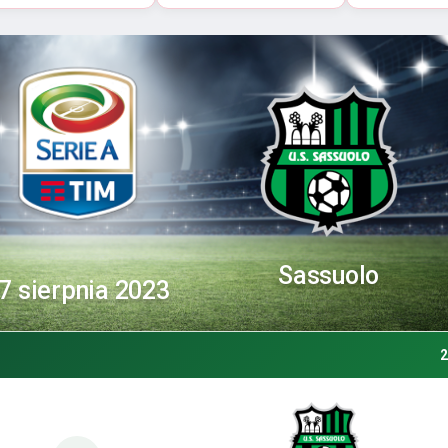
Sassuolo
7 sierpnia 2023
2