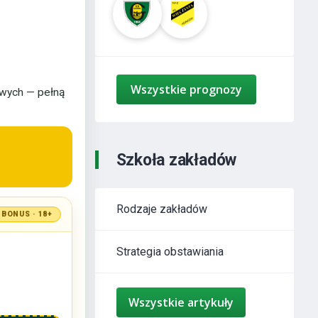
Wszystkie prognozy
owych — pełną
Szkoła zakładów
Rodzaje zakładów
BONUS · 18+
Strategia obstawiania
Wszystkie artykuły