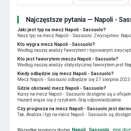
Najczęstsze pytania — Napoli - Sas
Jaki jest typ na mecz Napoli - Sassuolo?
Nasz typ na mecz Napoli - Sassuolo: Zwycięstwo: Napoli
Kto wygra mecz Napoli - Sassuolo?
Według naszej analizy faworytem i typowanym zwycięzc
Kto jest faworytem meczu Napoli - Sassuolo?
Według naszej analizy statystycznej faworytem jest Nap
Kiedy odbędzie się mecz Napoli - Sassuolo?
Mecz Napoli - Sassuolo odbędzie się 27 sierpnia 2023. P
Gdzie obstawić mecz Napoli - Sassuolo?
Kursy na mecz Napoli - Sassuolo dostępne są u oficj
Hazard wiąże się z ryzykiem. Graj odpowiedzialnie.
Czy prognoza na mecz Napoli - Sassuolo jest dar
Tak. Analiza i typ na mecz Napoli - Sassuolo są dostępn
Napoli
Sassuolo
inne dru
Wszystkie prognozy drużyn:
·
·