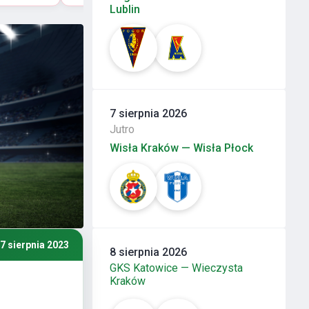
Lublin
7 sierpnia 2026
Jutro
Wisła Kraków — Wisła Płock
7 sierpnia 2023
8 sierpnia 2026
GKS Katowice — Wieczysta
Kraków