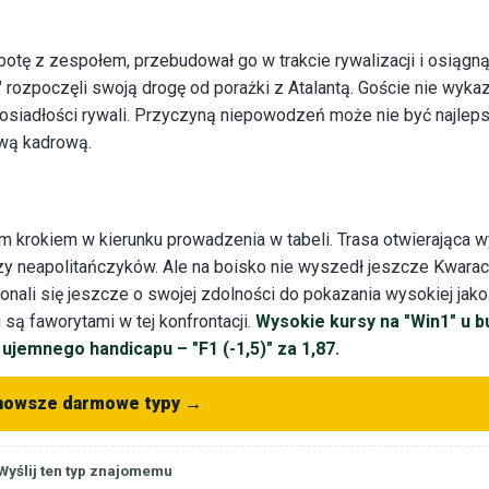
otę z zespołem, przebudował go w trakcie rywalizacji i osiągną
rozpoczęli swoją drogę od porażki z Atalantą. Goście nie wykaza
 posiadłości rywali. Przyczyną niepowodzeń może nie być najlep
wą kadrową.
m krokiem w kierunku prowadzenia w tabeli. Trasa otwierająca 
 neapolitańczyków. Ale na boisko nie wyszedł jeszcze Kwaracc
konali się jeszcze o swojej zdolności do pokazania wysokiej jakoś
 są faworytami w tej konfrontacji.
Wysokie kursy na "Win1" u 
jemnego handicapu – "F1 (-1,5)" za 1,87.
nowsze darmowe typy →
Wyślij ten typ znajomemu