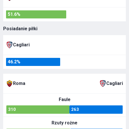
51.6%
Posiadanie piłki
Cagliari
46.2%
Roma
Cagliari
Faule
310
263
Rzuty rożne