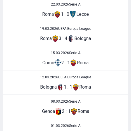
22.03.2026
Serie A
Roma
1 : 0
Lecce
19.03.2026
UEFA Europa League
Roma
3 : 4
Bologna
15.03.2026
Serie A
Como
2 : 1
Roma
12.03.2026
UEFA Europa League
Bologna
1 : 1
Roma
08.03.2026
Serie A
Genoa
2 : 1
Roma
01.03.2026
Serie A