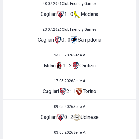
28.07.2026
Club Friendly Games
Cagliari
1 : 0
Modena
23.07.2026
Club Friendly Games
Cagliari
0 : 0
Sampdoria
24.05.2026
Serie A
Milan
1 : 2
Cagliari
17.05.2026
Serie A
Cagliari
2 : 1
Torino
09.05.2026
Serie A
Cagliari
0 : 2
Udinese
03.05.2026
Serie A