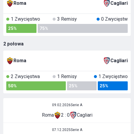
Roma
Cagliari
1 Zwycięstwo
3 Remisy
0 Zwycięstw
25%
75%
2 połowa
Roma
Cagliari
2 Zwycięstwa
1 Remisy
1 Zwycięstwo
50%
25%
25%
09.02.2026
Serie A
Roma
2 : 0
Cagliari
07.12.2025
Serie A