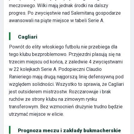
meczowego. Wilki mają jednak środki na dalszy
progres. Po zwycięstwie nad Salernitaną gospodarze
awansowali na piąte miejsce w tabeli Serie A.
Cagliari
Powrót do elity włoskiego futbolu nie przebiega dla
tego klubu bezproblemowo. Przyjezdni plasują się na
trzecim miejscu od końca, z zaledwie 4 zwycięstwami
w 22 kolejkach Serie A. Podopieczni Claudio
Ranieriego mają drugą najgorszą linię defensywną pod
względem solidności. Wszystko to sprawia, że Cagliari
jest outsiderem mistrzostw. Rozczarowuje i brak
ruchów ze strony klubu na zimowym rynku
transferowym. Bez wzmocnień drużynie trudno będzie
utrzymać miejsce w elicie.
Prognoza meczu i zakłady bukmacherskie