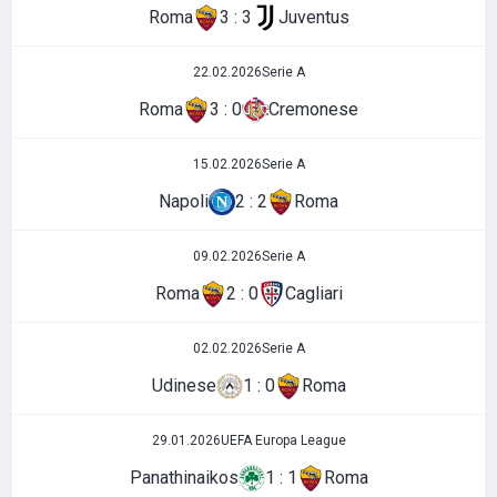
Roma
3 : 3
Juventus
22.02.2026
Serie A
Roma
3 : 0
Cremonese
15.02.2026
Serie A
Napoli
2 : 2
Roma
09.02.2026
Serie A
Roma
2 : 0
Cagliari
02.02.2026
Serie A
Udinese
1 : 0
Roma
29.01.2026
UEFA Europa League
Panathinaikos
1 : 1
Roma