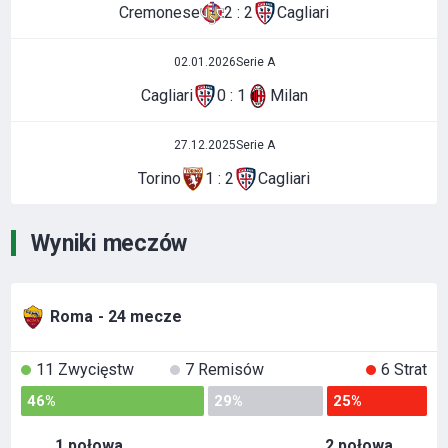
Cremonese
2 : 2
Cagliari
02.01.2026
Serie A
Cagliari
0 : 1
Milan
27.12.2025
Serie A
Torino
1 : 2
Cagliari
Wyniki meczów
Roma
- 24 mecze
11 Zwycięstw
7 Remisów
6 Strat
46%
29%
25%
1 połowa
2 połowa