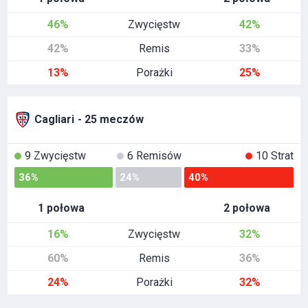
46%
Zwycięstw
42%
42%
Remis
33%
13%
Porażki
25%
Cagliari
- 25 meczów
9 Zwycięstw
6 Remisów
10 Strat
36%
24%
40%
1 połowa
2 połowa
16%
Zwycięstw
32%
60%
Remis
36%
24%
Porażki
32%