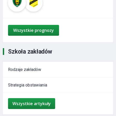
Wszystkie prognozy
Szkoła zakładów
Rodzaje zakładów
Strategia obstawiania
Wszystkie artykuły