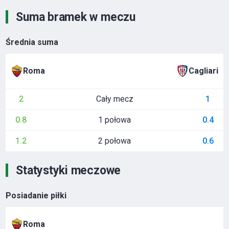
Suma bramek w meczu
Średnia suma
Roma
Cagliari
Cały mecz
2
1
1 połowa
0.8
0.4
2 połowa
1.2
0.6
Statystyki meczowe
Posiadanie piłki
Roma