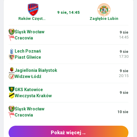
9 sie, 14:45
Raków Częstochowa
Zagłębie Lubin
Śląsk Wrocław
9 sie
14:45
Cracovia
Lech Poznań
9 sie
17:30
Piast Gliwice
Jagiellonia Białystok
9 sie
20:15
Widzew Łódź
GKS Katowice
9 sie
Wieczysta Kraków
Śląsk Wrocław
10 sie
Cracovia
→
Pokaż więcej